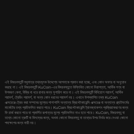
এই বিষয়বস্তুটি শুধুমাত্র তথ্যমূলক উদ্দেশ্যে আপনাকে প্রদান করা হচ্ছে, এবং কোন অফার বা অনুরোধ
করছে না। এই বিষয়বস্তুটি KuCoin-এর বিষয়বস্তুতে উল্লিখিত কোনো নিরাপত্তা, আর্থিক পণ্য বা
উপকরণ কেনা, বিক্রি বা ধরে রাখার জন্য সুপারিশ করে না। এই বিষয়বস্তুটি বিনিয়োগ পরামর্শ, আর্থিক
পরামর্শ, ট্রেডিং পরামর্শ, বা অন্য কোন ধরনের পরামর্শ নয়। এখানে উপস্থাপিত তথ্য KuCoin
এক্সচেঞ্জে ট্রেড করা সম্পদের মূল্যের পাশাপাশি অন্যান্য ক্রিপ্টোকারেন্সি এক্সচেঞ্জ বা অন্যান্য প্ল্যাটফর্মের
মার্কেটের তথ্য প্রতিফলিত করতে পারে। KuCoin ক্রিপ্টোকারেন্সি ট্রানজ্যাকশন প্রক্রিয়াকরণের জন্য
ফি চার্জ করতে পারে যা প্রদর্শিত রূপান্তর মূল্যে প্রতিফলিত নাও হতে পারে। KuCoin, বিষয়বস্তু বা
তথ্যে কোনো ত্রুটি বা বিলম্বের জন্য, অথবা কোনো বিষয়বস্তু বা তথ্যের উপর নির্ভর করে নেওয়া কোনো
পদক্ষেপের জন্য দায়ী নয়।