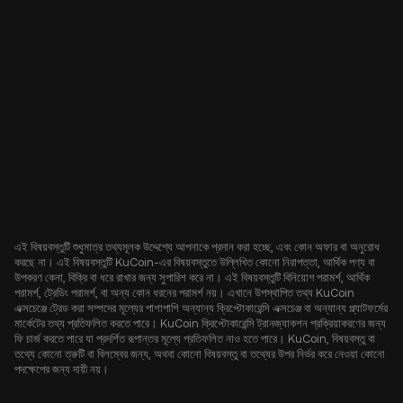
এই বিষয়বস্তুটি শুধুমাত্র তথ্যমূলক উদ্দেশ্যে আপনাকে প্রদান করা হচ্ছে, এবং কোন অফার বা অনুরোধ
করছে না। এই বিষয়বস্তুটি KuCoin-এর বিষয়বস্তুতে উল্লিখিত কোনো নিরাপত্তা, আর্থিক পণ্য বা
উপকরণ কেনা, বিক্রি বা ধরে রাখার জন্য সুপারিশ করে না। এই বিষয়বস্তুটি বিনিয়োগ পরামর্শ, আর্থিক
পরামর্শ, ট্রেডিং পরামর্শ, বা অন্য কোন ধরনের পরামর্শ নয়। এখানে উপস্থাপিত তথ্য KuCoin
এক্সচেঞ্জে ট্রেড করা সম্পদের মূল্যের পাশাপাশি অন্যান্য ক্রিপ্টোকারেন্সি এক্সচেঞ্জ বা অন্যান্য প্ল্যাটফর্মের
মার্কেটের তথ্য প্রতিফলিত করতে পারে। KuCoin ক্রিপ্টোকারেন্সি ট্রানজ্যাকশন প্রক্রিয়াকরণের জন্য
ফি চার্জ করতে পারে যা প্রদর্শিত রূপান্তর মূল্যে প্রতিফলিত নাও হতে পারে। KuCoin, বিষয়বস্তু বা
তথ্যে কোনো ত্রুটি বা বিলম্বের জন্য, অথবা কোনো বিষয়বস্তু বা তথ্যের উপর নির্ভর করে নেওয়া কোনো
পদক্ষেপের জন্য দায়ী নয়।