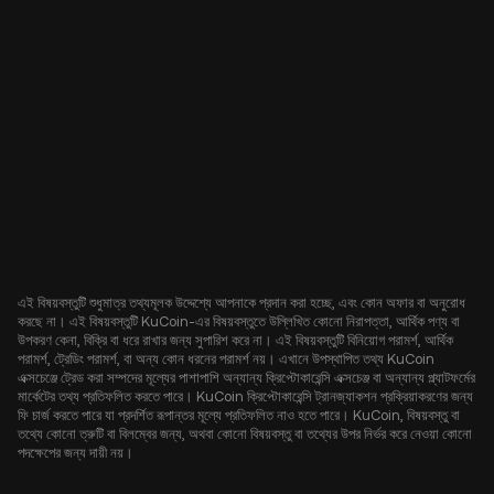
এই বিষয়বস্তুটি শুধুমাত্র তথ্যমূলক উদ্দেশ্যে আপনাকে প্রদান করা হচ্ছে, এবং কোন অফার বা অনুরোধ
করছে না। এই বিষয়বস্তুটি KuCoin-এর বিষয়বস্তুতে উল্লিখিত কোনো নিরাপত্তা, আর্থিক পণ্য বা
উপকরণ কেনা, বিক্রি বা ধরে রাখার জন্য সুপারিশ করে না। এই বিষয়বস্তুটি বিনিয়োগ পরামর্শ, আর্থিক
পরামর্শ, ট্রেডিং পরামর্শ, বা অন্য কোন ধরনের পরামর্শ নয়। এখানে উপস্থাপিত তথ্য KuCoin
এক্সচেঞ্জে ট্রেড করা সম্পদের মূল্যের পাশাপাশি অন্যান্য ক্রিপ্টোকারেন্সি এক্সচেঞ্জ বা অন্যান্য প্ল্যাটফর্মের
মার্কেটের তথ্য প্রতিফলিত করতে পারে। KuCoin ক্রিপ্টোকারেন্সি ট্রানজ্যাকশন প্রক্রিয়াকরণের জন্য
ফি চার্জ করতে পারে যা প্রদর্শিত রূপান্তর মূল্যে প্রতিফলিত নাও হতে পারে। KuCoin, বিষয়বস্তু বা
তথ্যে কোনো ত্রুটি বা বিলম্বের জন্য, অথবা কোনো বিষয়বস্তু বা তথ্যের উপর নির্ভর করে নেওয়া কোনো
পদক্ষেপের জন্য দায়ী নয়।