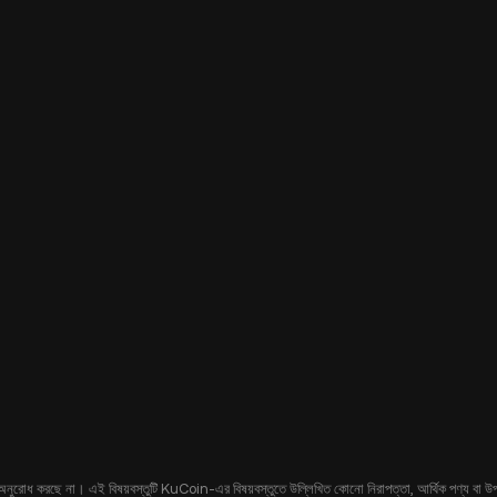
 অনুরোধ করছে না। এই বিষয়বস্তুটি KuCoin-এর বিষয়বস্তুতে উল্লিখিত কোনো নিরাপত্তা, আর্থিক পণ্য বা উপকরণ