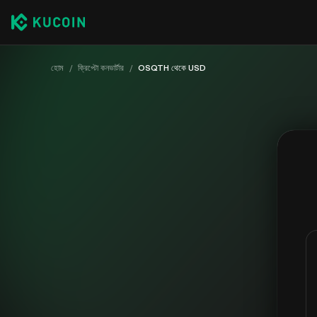
হোম
/
ক্রিপ্টো কনভার্টার
/
OSQTH থেকে USD