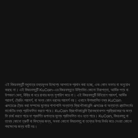
এই বিষয়বস্তুটি শুধুমাত্র তথ্যমূলক উদ্দেশ্যে আপনাকে প্রদান করা হচ্ছে, এবং কোন অফার বা অনুরোধ
করছে না। এই বিষয়বস্তুটি KuCoin-এর বিষয়বস্তুতে উল্লিখিত কোনো নিরাপত্তা, আর্থিক পণ্য বা
উপকরণ কেনা, বিক্রি বা ধরে রাখার জন্য সুপারিশ করে না। এই বিষয়বস্তুটি বিনিয়োগ পরামর্শ, আর্থিক
পরামর্শ, ট্রেডিং পরামর্শ, বা অন্য কোন ধরনের পরামর্শ নয়। এখানে উপস্থাপিত তথ্য KuCoin
এক্সচেঞ্জে ট্রেড করা সম্পদের মূল্যের পাশাপাশি অন্যান্য ক্রিপ্টোকারেন্সি এক্সচেঞ্জ বা অন্যান্য প্ল্যাটফর্মের
মার্কেটের তথ্য প্রতিফলিত করতে পারে। KuCoin ক্রিপ্টোকারেন্সি ট্রানজ্যাকশন প্রক্রিয়াকরণের জন্য
ফি চার্জ করতে পারে যা প্রদর্শিত রূপান্তর মূল্যে প্রতিফলিত নাও হতে পারে। KuCoin, বিষয়বস্তু বা
তথ্যে কোনো ত্রুটি বা বিলম্বের জন্য, অথবা কোনো বিষয়বস্তু বা তথ্যের উপর নির্ভর করে নেওয়া কোনো
পদক্ষেপের জন্য দায়ী নয়।