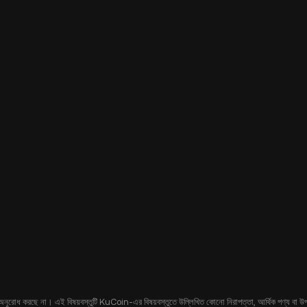
 অনুরোধ করছে না। এই বিষয়বস্তুটি KuCoin-এর বিষয়বস্তুতে উল্লিখিত কোনো নিরাপত্তা, আর্থিক পণ্য বা উপকরণ