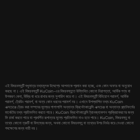
এই বিষয়বস্তুটি শুধুমাত্র তথ্যমূলক উদ্দেশ্যে আপনাকে প্রদান করা হচ্ছে, এবং কোন অফার বা অনুরোধ
করছে না। এই বিষয়বস্তুটি KuCoin-এর বিষয়বস্তুতে উল্লিখিত কোনো নিরাপত্তা, আর্থিক পণ্য বা
উপকরণ কেনা, বিক্রি বা ধরে রাখার জন্য সুপারিশ করে না। এই বিষয়বস্তুটি বিনিয়োগ পরামর্শ, আর্থিক
পরামর্শ, ট্রেডিং পরামর্শ, বা অন্য কোন ধরনের পরামর্শ নয়। এখানে উপস্থাপিত তথ্য KuCoin
এক্সচেঞ্জে ট্রেড করা সম্পদের মূল্যের পাশাপাশি অন্যান্য ক্রিপ্টোকারেন্সি এক্সচেঞ্জ বা অন্যান্য প্ল্যাটফর্মের
মার্কেটের তথ্য প্রতিফলিত করতে পারে। KuCoin ক্রিপ্টোকারেন্সি ট্রানজ্যাকশন প্রক্রিয়াকরণের জন্য
ফি চার্জ করতে পারে যা প্রদর্শিত রূপান্তর মূল্যে প্রতিফলিত নাও হতে পারে। KuCoin, বিষয়বস্তু বা
তথ্যে কোনো ত্রুটি বা বিলম্বের জন্য, অথবা কোনো বিষয়বস্তু বা তথ্যের উপর নির্ভর করে নেওয়া কোনো
পদক্ষেপের জন্য দায়ী নয়।