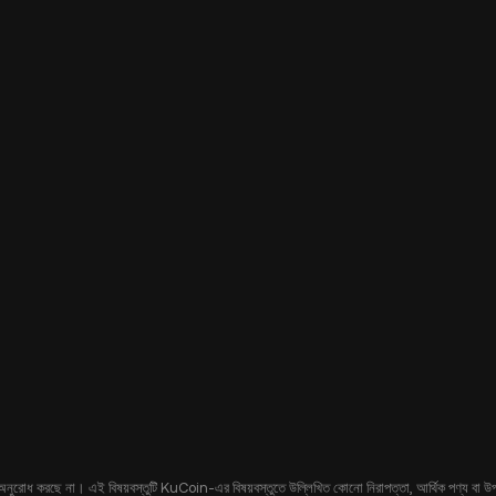
 অনুরোধ করছে না। এই বিষয়বস্তুটি KuCoin-এর বিষয়বস্তুতে উল্লিখিত কোনো নিরাপত্তা, আর্থিক পণ্য বা উপকরণ