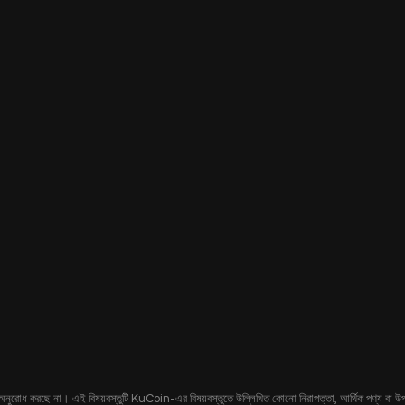
 অনুরোধ করছে না। এই বিষয়বস্তুটি KuCoin-এর বিষয়বস্তুতে উল্লিখিত কোনো নিরাপত্তা, আর্থিক পণ্য বা উপকরণ