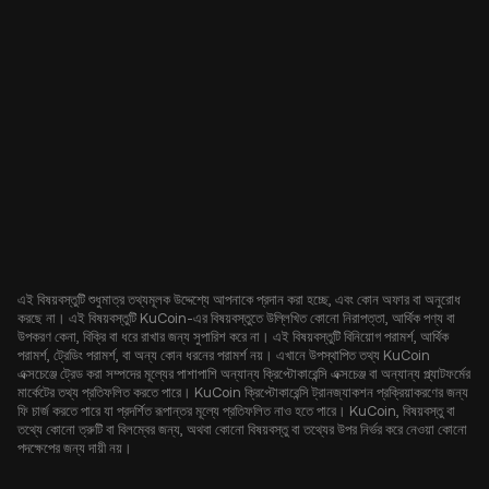
এই বিষয়বস্তুটি শুধুমাত্র তথ্যমূলক উদ্দেশ্যে আপনাকে প্রদান করা হচ্ছে, এবং কোন অফার বা অনুরোধ
করছে না। এই বিষয়বস্তুটি KuCoin-এর বিষয়বস্তুতে উল্লিখিত কোনো নিরাপত্তা, আর্থিক পণ্য বা
উপকরণ কেনা, বিক্রি বা ধরে রাখার জন্য সুপারিশ করে না। এই বিষয়বস্তুটি বিনিয়োগ পরামর্শ, আর্থিক
পরামর্শ, ট্রেডিং পরামর্শ, বা অন্য কোন ধরনের পরামর্শ নয়। এখানে উপস্থাপিত তথ্য KuCoin
এক্সচেঞ্জে ট্রেড করা সম্পদের মূল্যের পাশাপাশি অন্যান্য ক্রিপ্টোকারেন্সি এক্সচেঞ্জ বা অন্যান্য প্ল্যাটফর্মের
মার্কেটের তথ্য প্রতিফলিত করতে পারে। KuCoin ক্রিপ্টোকারেন্সি ট্রানজ্যাকশন প্রক্রিয়াকরণের জন্য
ফি চার্জ করতে পারে যা প্রদর্শিত রূপান্তর মূল্যে প্রতিফলিত নাও হতে পারে। KuCoin, বিষয়বস্তু বা
তথ্যে কোনো ত্রুটি বা বিলম্বের জন্য, অথবা কোনো বিষয়বস্তু বা তথ্যের উপর নির্ভর করে নেওয়া কোনো
পদক্ষেপের জন্য দায়ী নয়।