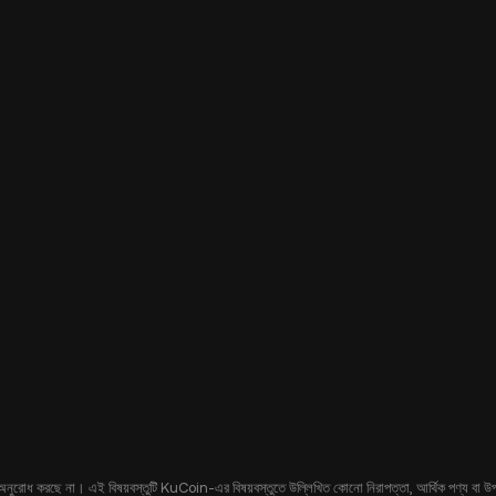
 অনুরোধ করছে না। এই বিষয়বস্তুটি KuCoin-এর বিষয়বস্তুতে উল্লিখিত কোনো নিরাপত্তা, আর্থিক পণ্য বা উপকরণ