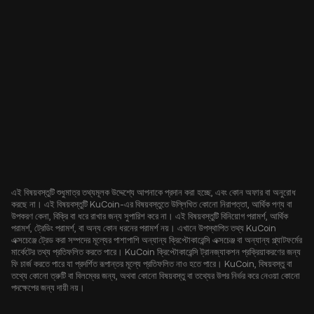
এই বিষয়বস্তুটি শুধুমাত্র তথ্যমূলক উদ্দেশ্যে আপনাকে প্রদান করা হচ্ছে, এবং কোন অফার বা অনুরোধ
করছে না। এই বিষয়বস্তুটি KuCoin-এর বিষয়বস্তুতে উল্লিখিত কোনো নিরাপত্তা, আর্থিক পণ্য বা
উপকরণ কেনা, বিক্রি বা ধরে রাখার জন্য সুপারিশ করে না। এই বিষয়বস্তুটি বিনিয়োগ পরামর্শ, আর্থিক
পরামর্শ, ট্রেডিং পরামর্শ, বা অন্য কোন ধরনের পরামর্শ নয়। এখানে উপস্থাপিত তথ্য KuCoin
এক্সচেঞ্জে ট্রেড করা সম্পদের মূল্যের পাশাপাশি অন্যান্য ক্রিপ্টোকারেন্সি এক্সচেঞ্জ বা অন্যান্য প্ল্যাটফর্মের
মার্কেটের তথ্য প্রতিফলিত করতে পারে। KuCoin ক্রিপ্টোকারেন্সি ট্রানজ্যাকশন প্রক্রিয়াকরণের জন্য
ফি চার্জ করতে পারে যা প্রদর্শিত রূপান্তর মূল্যে প্রতিফলিত নাও হতে পারে। KuCoin, বিষয়বস্তু বা
তথ্যে কোনো ত্রুটি বা বিলম্বের জন্য, অথবা কোনো বিষয়বস্তু বা তথ্যের উপর নির্ভর করে নেওয়া কোনো
পদক্ষেপের জন্য দায়ী নয়।