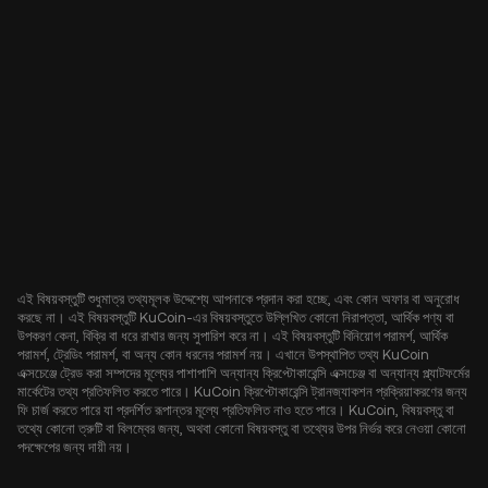
এই বিষয়বস্তুটি শুধুমাত্র তথ্যমূলক উদ্দেশ্যে আপনাকে প্রদান করা হচ্ছে, এবং কোন অফার বা অনুরোধ
করছে না। এই বিষয়বস্তুটি KuCoin-এর বিষয়বস্তুতে উল্লিখিত কোনো নিরাপত্তা, আর্থিক পণ্য বা
উপকরণ কেনা, বিক্রি বা ধরে রাখার জন্য সুপারিশ করে না। এই বিষয়বস্তুটি বিনিয়োগ পরামর্শ, আর্থিক
পরামর্শ, ট্রেডিং পরামর্শ, বা অন্য কোন ধরনের পরামর্শ নয়। এখানে উপস্থাপিত তথ্য KuCoin
এক্সচেঞ্জে ট্রেড করা সম্পদের মূল্যের পাশাপাশি অন্যান্য ক্রিপ্টোকারেন্সি এক্সচেঞ্জ বা অন্যান্য প্ল্যাটফর্মের
মার্কেটের তথ্য প্রতিফলিত করতে পারে। KuCoin ক্রিপ্টোকারেন্সি ট্রানজ্যাকশন প্রক্রিয়াকরণের জন্য
ফি চার্জ করতে পারে যা প্রদর্শিত রূপান্তর মূল্যে প্রতিফলিত নাও হতে পারে। KuCoin, বিষয়বস্তু বা
তথ্যে কোনো ত্রুটি বা বিলম্বের জন্য, অথবা কোনো বিষয়বস্তু বা তথ্যের উপর নির্ভর করে নেওয়া কোনো
পদক্ষেপের জন্য দায়ী নয়।