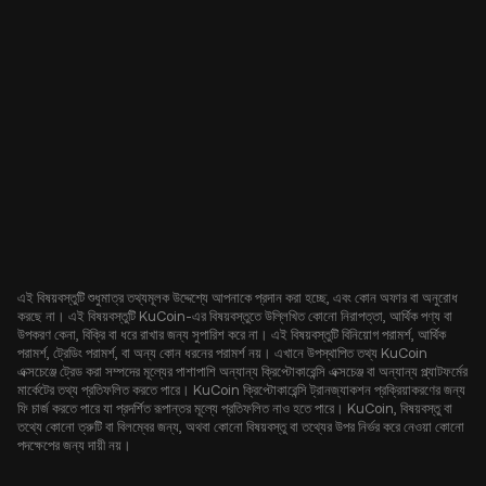
এই বিষয়বস্তুটি শুধুমাত্র তথ্যমূলক উদ্দেশ্যে আপনাকে প্রদান করা হচ্ছে, এবং কোন অফার বা অনুরোধ
করছে না। এই বিষয়বস্তুটি KuCoin-এর বিষয়বস্তুতে উল্লিখিত কোনো নিরাপত্তা, আর্থিক পণ্য বা
উপকরণ কেনা, বিক্রি বা ধরে রাখার জন্য সুপারিশ করে না। এই বিষয়বস্তুটি বিনিয়োগ পরামর্শ, আর্থিক
পরামর্শ, ট্রেডিং পরামর্শ, বা অন্য কোন ধরনের পরামর্শ নয়। এখানে উপস্থাপিত তথ্য KuCoin
এক্সচেঞ্জে ট্রেড করা সম্পদের মূল্যের পাশাপাশি অন্যান্য ক্রিপ্টোকারেন্সি এক্সচেঞ্জ বা অন্যান্য প্ল্যাটফর্মের
মার্কেটের তথ্য প্রতিফলিত করতে পারে। KuCoin ক্রিপ্টোকারেন্সি ট্রানজ্যাকশন প্রক্রিয়াকরণের জন্য
ফি চার্জ করতে পারে যা প্রদর্শিত রূপান্তর মূল্যে প্রতিফলিত নাও হতে পারে। KuCoin, বিষয়বস্তু বা
তথ্যে কোনো ত্রুটি বা বিলম্বের জন্য, অথবা কোনো বিষয়বস্তু বা তথ্যের উপর নির্ভর করে নেওয়া কোনো
পদক্ষেপের জন্য দায়ী নয়।