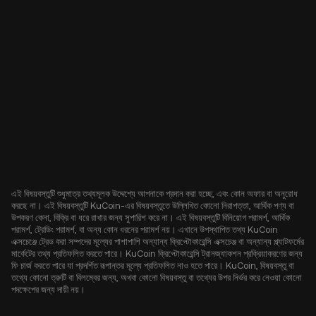
এই বিষয়বস্তুটি শুধুমাত্র তথ্যমূলক উদ্দেশ্যে আপনাকে প্রদান করা হচ্ছে, এবং কোন অফার বা অনুরোধ
করছে না। এই বিষয়বস্তুটি KuCoin-এর বিষয়বস্তুতে উল্লিখিত কোনো নিরাপত্তা, আর্থিক পণ্য বা
উপকরণ কেনা, বিক্রি বা ধরে রাখার জন্য সুপারিশ করে না। এই বিষয়বস্তুটি বিনিয়োগ পরামর্শ, আর্থিক
পরামর্শ, ট্রেডিং পরামর্শ, বা অন্য কোন ধরনের পরামর্শ নয়। এখানে উপস্থাপিত তথ্য KuCoin
এক্সচেঞ্জে ট্রেড করা সম্পদের মূল্যের পাশাপাশি অন্যান্য ক্রিপ্টোকারেন্সি এক্সচেঞ্জ বা অন্যান্য প্ল্যাটফর্মের
মার্কেটের তথ্য প্রতিফলিত করতে পারে। KuCoin ক্রিপ্টোকারেন্সি ট্রানজ্যাকশন প্রক্রিয়াকরণের জন্য
ফি চার্জ করতে পারে যা প্রদর্শিত রূপান্তর মূল্যে প্রতিফলিত নাও হতে পারে। KuCoin, বিষয়বস্তু বা
তথ্যে কোনো ত্রুটি বা বিলম্বের জন্য, অথবা কোনো বিষয়বস্তু বা তথ্যের উপর নির্ভর করে নেওয়া কোনো
পদক্ষেপের জন্য দায়ী নয়।