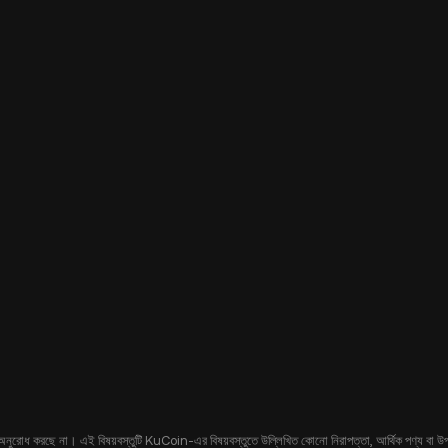
 অনুরোধ করছে না। এই বিষয়বস্তুটি KuCoin-এর বিষয়বস্তুতে উল্লিখিত কোনো নিরাপত্তা, আর্থিক পণ্য বা উপকরণ