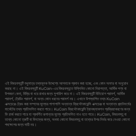
এই বিষয়বস্তুটি শুধুমাত্র তথ্যমূলক উদ্দেশ্যে আপনাকে প্রদান করা হচ্ছে, এবং কোন অফার বা অনুরোধ
করছে না। এই বিষয়বস্তুটি KuCoin-এর বিষয়বস্তুতে উল্লিখিত কোনো নিরাপত্তা, আর্থিক পণ্য বা
উপকরণ কেনা, বিক্রি বা ধরে রাখার জন্য সুপারিশ করে না। এই বিষয়বস্তুটি বিনিয়োগ পরামর্শ, আর্থিক
পরামর্শ, ট্রেডিং পরামর্শ, বা অন্য কোন ধরনের পরামর্শ নয়। এখানে উপস্থাপিত তথ্য KuCoin
এক্সচেঞ্জে ট্রেড করা সম্পদের মূল্যের পাশাপাশি অন্যান্য ক্রিপ্টোকারেন্সি এক্সচেঞ্জ বা অন্যান্য প্ল্যাটফর্মের
মার্কেটের তথ্য প্রতিফলিত করতে পারে। KuCoin ক্রিপ্টোকারেন্সি ট্রানজ্যাকশন প্রক্রিয়াকরণের জন্য
ফি চার্জ করতে পারে যা প্রদর্শিত রূপান্তর মূল্যে প্রতিফলিত নাও হতে পারে। KuCoin, বিষয়বস্তু বা
তথ্যে কোনো ত্রুটি বা বিলম্বের জন্য, অথবা কোনো বিষয়বস্তু বা তথ্যের উপর নির্ভর করে নেওয়া কোনো
পদক্ষেপের জন্য দায়ী নয়।