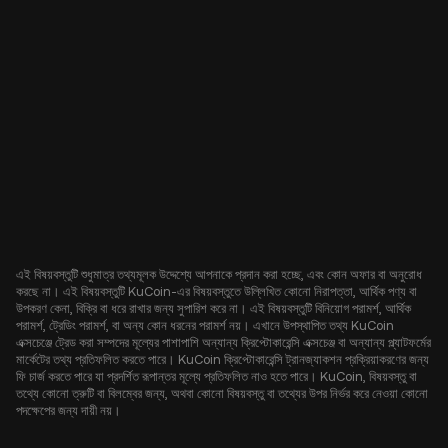
এই বিষয়বস্তুটি শুধুমাত্র তথ্যমূলক উদ্দেশ্যে আপনাকে প্রদান করা হচ্ছে, এবং কোন অফার বা অনুরোধ
করছে না। এই বিষয়বস্তুটি KuCoin-এর বিষয়বস্তুতে উল্লিখিত কোনো নিরাপত্তা, আর্থিক পণ্য বা
উপকরণ কেনা, বিক্রি বা ধরে রাখার জন্য সুপারিশ করে না। এই বিষয়বস্তুটি বিনিয়োগ পরামর্শ, আর্থিক
পরামর্শ, ট্রেডিং পরামর্শ, বা অন্য কোন ধরনের পরামর্শ নয়। এখানে উপস্থাপিত তথ্য KuCoin
এক্সচেঞ্জে ট্রেড করা সম্পদের মূল্যের পাশাপাশি অন্যান্য ক্রিপ্টোকারেন্সি এক্সচেঞ্জ বা অন্যান্য প্ল্যাটফর্মের
মার্কেটের তথ্য প্রতিফলিত করতে পারে। KuCoin ক্রিপ্টোকারেন্সি ট্রানজ্যাকশন প্রক্রিয়াকরণের জন্য
ফি চার্জ করতে পারে যা প্রদর্শিত রূপান্তর মূল্যে প্রতিফলিত নাও হতে পারে। KuCoin, বিষয়বস্তু বা
তথ্যে কোনো ত্রুটি বা বিলম্বের জন্য, অথবা কোনো বিষয়বস্তু বা তথ্যের উপর নির্ভর করে নেওয়া কোনো
পদক্ষেপের জন্য দায়ী নয়।