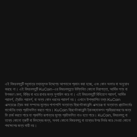
এই বিষয়বস্তুটি শুধুমাত্র তথ্যমূলক উদ্দেশ্যে আপনাকে প্রদান করা হচ্ছে, এবং কোন অফার বা অনুরোধ
করছে না। এই বিষয়বস্তুটি KuCoin-এর বিষয়বস্তুতে উল্লিখিত কোনো নিরাপত্তা, আর্থিক পণ্য বা
উপকরণ কেনা, বিক্রি বা ধরে রাখার জন্য সুপারিশ করে না। এই বিষয়বস্তুটি বিনিয়োগ পরামর্শ, আর্থিক
পরামর্শ, ট্রেডিং পরামর্শ, বা অন্য কোন ধরনের পরামর্শ নয়। এখানে উপস্থাপিত তথ্য KuCoin
এক্সচেঞ্জে ট্রেড করা সম্পদের মূল্যের পাশাপাশি অন্যান্য ক্রিপ্টোকারেন্সি এক্সচেঞ্জ বা অন্যান্য প্ল্যাটফর্মের
মার্কেটের তথ্য প্রতিফলিত করতে পারে। KuCoin ক্রিপ্টোকারেন্সি ট্রানজ্যাকশন প্রক্রিয়াকরণের জন্য
ফি চার্জ করতে পারে যা প্রদর্শিত রূপান্তর মূল্যে প্রতিফলিত নাও হতে পারে। KuCoin, বিষয়বস্তু বা
তথ্যে কোনো ত্রুটি বা বিলম্বের জন্য, অথবা কোনো বিষয়বস্তু বা তথ্যের উপর নির্ভর করে নেওয়া কোনো
পদক্ষেপের জন্য দায়ী নয়।