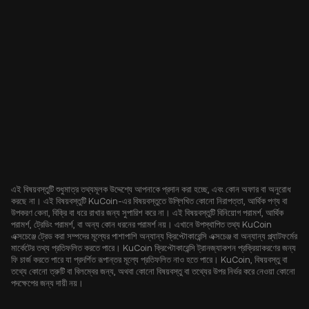
এই বিষয়বস্তুটি শুধুমাত্র তথ্যমূলক উদ্দেশ্যে আপনাকে প্রদান করা হচ্ছে, এবং কোন অফার বা অনুরোধ
করছে না। এই বিষয়বস্তুটি KuCoin-এর বিষয়বস্তুতে উল্লিখিত কোনো নিরাপত্তা, আর্থিক পণ্য বা
উপকরণ কেনা, বিক্রি বা ধরে রাখার জন্য সুপারিশ করে না। এই বিষয়বস্তুটি বিনিয়োগ পরামর্শ, আর্থিক
পরামর্শ, ট্রেডিং পরামর্শ, বা অন্য কোন ধরনের পরামর্শ নয়। এখানে উপস্থাপিত তথ্য KuCoin
এক্সচেঞ্জে ট্রেড করা সম্পদের মূল্যের পাশাপাশি অন্যান্য ক্রিপ্টোকারেন্সি এক্সচেঞ্জ বা অন্যান্য প্ল্যাটফর্মের
মার্কেটের তথ্য প্রতিফলিত করতে পারে। KuCoin ক্রিপ্টোকারেন্সি ট্রানজ্যাকশন প্রক্রিয়াকরণের জন্য
ফি চার্জ করতে পারে যা প্রদর্শিত রূপান্তর মূল্যে প্রতিফলিত নাও হতে পারে। KuCoin, বিষয়বস্তু বা
তথ্যে কোনো ত্রুটি বা বিলম্বের জন্য, অথবা কোনো বিষয়বস্তু বা তথ্যের উপর নির্ভর করে নেওয়া কোনো
পদক্ষেপের জন্য দায়ী নয়।