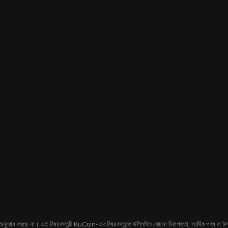
 অনুরোধ করছে না। এই বিষয়বস্তুটি KuCoin-এর বিষয়বস্তুতে উল্লিখিত কোনো নিরাপত্তা, আর্থিক পণ্য বা উপকরণ