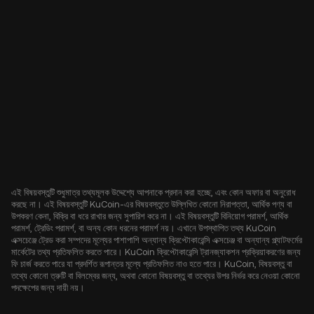
এই বিষয়বস্তুটি শুধুমাত্র তথ্যমূলক উদ্দেশ্যে আপনাকে প্রদান করা হচ্ছে, এবং কোন অফার বা অনুরোধ
করছে না। এই বিষয়বস্তুটি KuCoin-এর বিষয়বস্তুতে উল্লিখিত কোনো নিরাপত্তা, আর্থিক পণ্য বা
উপকরণ কেনা, বিক্রি বা ধরে রাখার জন্য সুপারিশ করে না। এই বিষয়বস্তুটি বিনিয়োগ পরামর্শ, আর্থিক
পরামর্শ, ট্রেডিং পরামর্শ, বা অন্য কোন ধরনের পরামর্শ নয়। এখানে উপস্থাপিত তথ্য KuCoin
এক্সচেঞ্জে ট্রেড করা সম্পদের মূল্যের পাশাপাশি অন্যান্য ক্রিপ্টোকারেন্সি এক্সচেঞ্জ বা অন্যান্য প্ল্যাটফর্মের
মার্কেটের তথ্য প্রতিফলিত করতে পারে। KuCoin ক্রিপ্টোকারেন্সি ট্রানজ্যাকশন প্রক্রিয়াকরণের জন্য
ফি চার্জ করতে পারে যা প্রদর্শিত রূপান্তর মূল্যে প্রতিফলিত নাও হতে পারে। KuCoin, বিষয়বস্তু বা
তথ্যে কোনো ত্রুটি বা বিলম্বের জন্য, অথবা কোনো বিষয়বস্তু বা তথ্যের উপর নির্ভর করে নেওয়া কোনো
পদক্ষেপের জন্য দায়ী নয়।