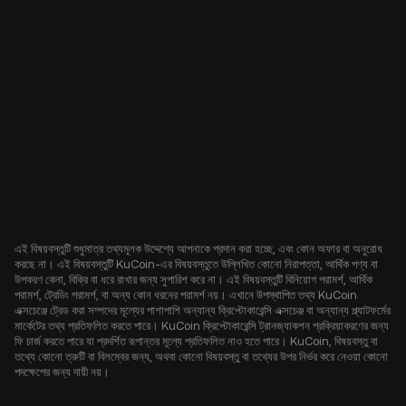
এই বিষয়বস্তুটি শুধুমাত্র তথ্যমূলক উদ্দেশ্যে আপনাকে প্রদান করা হচ্ছে, এবং কোন অফার বা অনুরোধ
করছে না। এই বিষয়বস্তুটি KuCoin-এর বিষয়বস্তুতে উল্লিখিত কোনো নিরাপত্তা, আর্থিক পণ্য বা
উপকরণ কেনা, বিক্রি বা ধরে রাখার জন্য সুপারিশ করে না। এই বিষয়বস্তুটি বিনিয়োগ পরামর্শ, আর্থিক
পরামর্শ, ট্রেডিং পরামর্শ, বা অন্য কোন ধরনের পরামর্শ নয়। এখানে উপস্থাপিত তথ্য KuCoin
এক্সচেঞ্জে ট্রেড করা সম্পদের মূল্যের পাশাপাশি অন্যান্য ক্রিপ্টোকারেন্সি এক্সচেঞ্জ বা অন্যান্য প্ল্যাটফর্মের
মার্কেটের তথ্য প্রতিফলিত করতে পারে। KuCoin ক্রিপ্টোকারেন্সি ট্রানজ্যাকশন প্রক্রিয়াকরণের জন্য
ফি চার্জ করতে পারে যা প্রদর্শিত রূপান্তর মূল্যে প্রতিফলিত নাও হতে পারে। KuCoin, বিষয়বস্তু বা
তথ্যে কোনো ত্রুটি বা বিলম্বের জন্য, অথবা কোনো বিষয়বস্তু বা তথ্যের উপর নির্ভর করে নেওয়া কোনো
পদক্ষেপের জন্য দায়ী নয়।