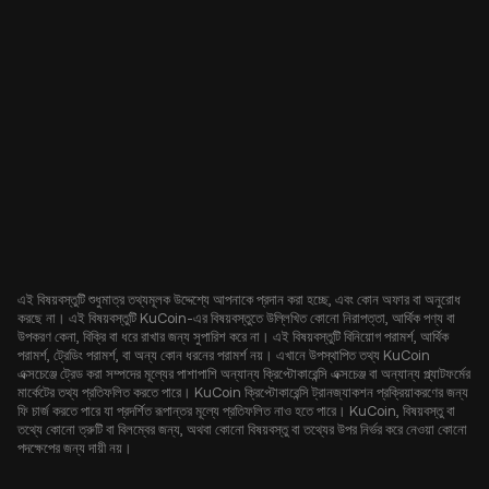
এই বিষয়বস্তুটি শুধুমাত্র তথ্যমূলক উদ্দেশ্যে আপনাকে প্রদান করা হচ্ছে, এবং কোন অফার বা অনুরোধ
করছে না। এই বিষয়বস্তুটি KuCoin-এর বিষয়বস্তুতে উল্লিখিত কোনো নিরাপত্তা, আর্থিক পণ্য বা
উপকরণ কেনা, বিক্রি বা ধরে রাখার জন্য সুপারিশ করে না। এই বিষয়বস্তুটি বিনিয়োগ পরামর্শ, আর্থিক
পরামর্শ, ট্রেডিং পরামর্শ, বা অন্য কোন ধরনের পরামর্শ নয়। এখানে উপস্থাপিত তথ্য KuCoin
এক্সচেঞ্জে ট্রেড করা সম্পদের মূল্যের পাশাপাশি অন্যান্য ক্রিপ্টোকারেন্সি এক্সচেঞ্জ বা অন্যান্য প্ল্যাটফর্মের
মার্কেটের তথ্য প্রতিফলিত করতে পারে। KuCoin ক্রিপ্টোকারেন্সি ট্রানজ্যাকশন প্রক্রিয়াকরণের জন্য
ফি চার্জ করতে পারে যা প্রদর্শিত রূপান্তর মূল্যে প্রতিফলিত নাও হতে পারে। KuCoin, বিষয়বস্তু বা
তথ্যে কোনো ত্রুটি বা বিলম্বের জন্য, অথবা কোনো বিষয়বস্তু বা তথ্যের উপর নির্ভর করে নেওয়া কোনো
পদক্ষেপের জন্য দায়ী নয়।