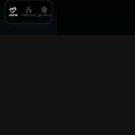
হোমপেজ
ফিউচার্স ট্রেডিং
গ্র্যান্ড লাকি ড্র
KuCoin PROOF গ্র্যান্ড প্রাইজ পুল
জীবন্ত প্রাইজ পুল সময়ের সাথে বৃদ্ধি পায় | মোট 500,000 USDT পুরস্কার পর্যন্ত
মোট পুরষ্কার পুল
৬
২
০
০
০
০
USDT