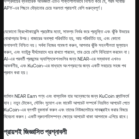
সম্প্রদায়ের ব্যবহারিক অভিজ্ঞতা এটিও শক্তিশালীভাবে নিশ্চিত করে যে, পরম সর্বোচ্চ
APY-এর পিছনে দৌড়ানোর চেয়ে সরলতা প্রায়শই বেশি গুরুত্বপূর্ণ।
যেকোনো ক্রিপ্টোকারেন্সি প্রচেষ্টার মতো, সাফল্য নির্ভর করে প্রযুক্তি এবং ঝুঁকি উভয়ের
বোঝাপড়ার উপর। বাজারের অবস্থা পরিবর্তিত হয়, আয় পরিবর্তিত হয়, এবং কোনো
ফলাফলই নিশ্চিত নয়। সর্বদা নিজের গবেষণা করুন, আপনার ঝুঁকি সহনশীলতা মূল্যায়ন
করুন, এবং যতটুকু দীর্ঘমেয়াদে ধরে রাখতে পারবেন, তার চেয়ে বেশি বিনিয়োগ করবেন না।
AI-এর পরবর্তী প্রজন্মের অ্যাপ্লিকেশনগুলির জন্য NEAR-এর সম্ভাবনা এখনও
আকর্ষণীয়, এবং KuCoin-এর মাধ্যমে অংশগ্রহণের জন্য একটি সবচেয়ে সহজ পথ
প্রদান করা হয়।
বর্তমান NEAR Earn পণ্য এবং বাস্তবিক হার অন্বেষণের জন্য KuCoin প্ল্যাটফর্মে
যান। নতুন টোকেন, স্টেকিং সুযোগ এবং মার্কেট আপডেট সম্পর্কে নিয়মিত আপডেট পেতে
KuCoin-এর ব্লগটি বুকমার্ক করুন এবং তাদের নিউজলেটারে সাবস্ক্রাইব করার বিষয়ে
বিবেচনা করুন। একটি দ্রুতগতিসম্পন্ন ক্ষেত্রে আপডেট থাকা আপনাকে এগিয়ে রাখে।
প্রায়শই জিজ্ঞাসিত প্রশ্নাবলী