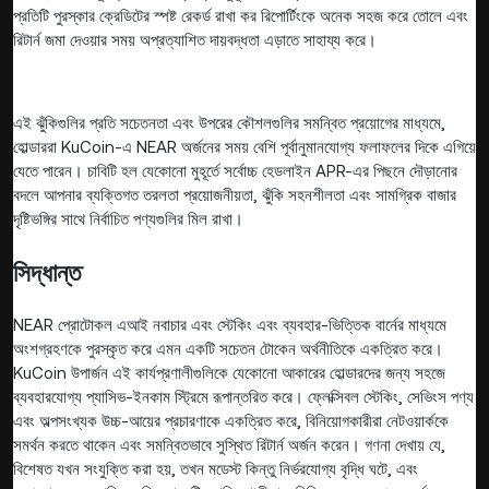
প্রতিটি পুরস্কার ক্রেডিটের স্পষ্ট রেকর্ড রাখা কর রিপোর্টিংকে অনেক সহজ করে তোলে এবং
রিটার্ন জমা দেওয়ার সময় অপ্রত্যাশিত দায়বদ্ধতা এড়াতে সাহায্য করে।
এই ঝুঁকিগুলির প্রতি সচেতনতা এবং উপরের কৌশলগুলির সমন্বিত প্রয়োগের মাধ্যমে,
হোল্ডাররা KuCoin-এ NEAR অর্জনের সময় বেশি পূর্বানুমানযোগ্য ফলাফলের দিকে এগিয়ে
যেতে পারেন। চাবিটি হল যেকোনো মুহূর্তে সর্বোচ্চ হেডলাইন APR-এর পিছনে দৌড়ানোর
বদলে আপনার ব্যক্তিগত তরলতা প্রয়োজনীয়তা, ঝুঁকি সহনশীলতা এবং সামগ্রিক বাজার
দৃষ্টিভঙ্গির সাথে নির্বাচিত পণ্যগুলির মিল রাখা।
সিদ্ধান্ত
NEAR প্রোটোকল এআই নবাচার এবং স্টেকিং এবং ব্যবহার-ভিত্তিক বার্নের মাধ্যমে
অংশগ্রহণকে পুরস্কৃত করে এমন একটি সচেতন টোকেন অর্থনীতিকে একত্রিত করে।
KuCoin উপার্জন এই কার্যপ্রণালীগুলিকে যেকোনো আকারের হোল্ডারদের জন্য সহজে
ব্যবহারযোগ্য প্যাসিভ-ইনকাম স্ট্রিমে রূপান্তরিত করে। ফ্লেক্সিবল স্টেকিং, সেভিংস পণ্য
এবং অল্পসংখ্যক উচ্চ-আয়ের প্রচারণাকে একত্রিত করে, বিনিয়োগকারীরা নেটওয়ার্ককে
সমর্থন করতে থাকেন এবং সমন্বিতভাবে সুস্থিত রিটার্ন অর্জন করেন। গণনা দেখায় যে,
বিশেষত যখন সংযুক্তি করা হয়, তখন মডেস্ট কিন্তু নির্ভরযোগ্য বৃদ্ধি ঘটে, এবং