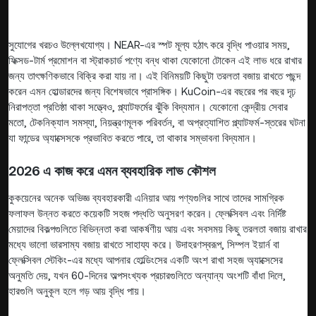
সুযোগের খরচও উল্লেখযোগ্য। NEAR-এর স্পট মূল্য হঠাৎ করে বৃদ্ধি পাওয়ার সময়,
ফিক্সড-টার্ম প্রমোশন বা স্ট্রাকচার্ড পণ্যে বন্ধ থাকা যেকোনো টোকেন এই লাভ ধরে রাখার
জন্য তাৎক্ষণিকভাবে বিক্রি করা যায় না। এই বিনিময়টি কিছুটা তরলতা বজায় রাখতে পছন্দ
করেন এমন হোল্ডারদের জন্য বিশেষভাবে প্রাসঙ্গিক। KuCoin-এর বছরের পর বছর দৃঢ়
নিরাপত্তা প্রতিষ্ঠা থাকা সত্ত্বেও, প্ল্যাটফর্মের ঝুঁকি বিদ্যমান। যেকোনো কেন্দ্রীয় সেবার
মতো, টেকনিক্যাল সমস্যা, নিয়ন্ত্রণমূলক পরিবর্তন, বা অপ্রত্যাশিত প্ল্যাটফর্ম-স্তরের ঘটনা
যা ফান্ডের অ্যাক্সেসকে প্রভাবিত করতে পারে, তা থাকার সম্ভাবনা বিদ্যমান।
2026 এ কাজ করে এমন ব্যবহারিক লাভ কৌশল
কুকয়েনের অনেক অভিজ্ঞ ব্যবহারকারী এনিয়ার আয় পণ্যগুলির সাথে তাদের সামগ্রিক
ফলাফল উন্নত করতে কয়েকটি সহজ পদ্ধতি অনুসরণ করেন। ফ্লেক্সিবল এবং নির্দিষ্ট
মেয়াদের বিকল্পগুলিতে বিভিন্নতা করা আকর্ষণীয় আয় এবং সবসময় কিছু তরলতা বজায় রাখার
মধ্যে ভালো ভারসাম্য বজায় রাখতে সাহায্য করে। উদাহরণস্বরূপ, সিম্পল ইয়ার্ন বা
ফ্লেক্সিবল স্টেকিং-এর মধ্যে আপনার হোল্ডিংসের একটি অংশ রাখা সহজ অ্যাক্সেসের
অনুমতি দেয়, যখন 60-দিনের অল্পসংখ্যক প্রচারগুলিতে অন্যান্য অংশটি বাঁধা দিলে,
হারগুলি অনুকূল হলে গড় আয় বৃদ্ধি পায়।