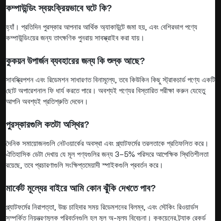
কম্পাউন্ডিং স্বয়ংক্রিয়ভাবে ঘটে কি?
হ্যাঁ। প্রতিদিন পুরস্কার আপনার আর্থিক অ্যাকাউন্টে জমা হয়, এবং বেশিরভাগ পণ্যে
কম্পাউন্ডিংয়ের জন্য তাৎক্ষণিক পুনরায় সাবস্ক্রাইব করা যায়।
কুকয়ন উপার্জন ব্যবহারের জন্য কি শুল্ক আছে?
সাবস্ক্রিপশন এবং রিডেমশন সাধারণত বিনামূল্যে, তবে কিউকিন কিছু স্ট্রাকচার্ড পণ্যে একটি
ছোট অপারেশনাল ফি ধার্য করতে পারে। অবশ্যই পণ্যের বিস্তারিত পরীক্ষা করুন যেহেতু
আপনি অবশ্যই প্রতিশ্রুতি দেবেন।
পুরস্কারগুলি কতটা অস্থির?
দৈনিক সমায়োজনগুলি নেটওয়ার্কের অবস্থা এবং প্ল্যাটফর্মের তরলতাকে প্রতিফলিত করে।
ঐতিহাসিক ডেটা দেখায় যে মূল পণ্যগুলির জন্য 3–5% পরিসরে আপেক্ষিক স্থিতিশীলতা
রয়েছে, তবে প্রচারণাগুলি সংক্ষিপ্তমেয়াদী স্পাইকগুলি প্রবর্তন করে।
মার্কেট মূল্যের বাইরে আমি কোন ঝুঁকি দেখতে পাব?
প্ল্যাটফর্মের নিরাপত্তা, উচ্চ চাহিদার সময় রিডেমশনের বিলম্ব, এবং স্টেকিং রিওয়ার্ডস
সম্পর্কিত নিয়ন্ত্রণমূলক পরিবর্তনগুলি হল মূল অ-মূল্য বিবেচনা। কুকয়েনের ট্র্যাক রেকর্ড