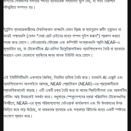
জগতের সেবাগুলির সমন্বয় পর্যন্ত ব্যবহারিক সম্ভাবনা খুলে দেয়, যা সবই নিরাপদে
পটভূমিতে সম্পন্ন হয়।
ইন্টেন্টস ব্যবহারকারীদের টেকনিক্যাল ধাপগুলি যেমন ব্রিজ বা ম্যানুয়াল রুটিং হ্যান্ডল না
করেই লক্ষ্যগুলি (যেমন “সেরা রেটে চেইনের মধ্যে সম্পদ সুইপ করুন”) প্রকাশ করতে
সহজ করে তোলে। নেটওয়ার্কের স্টোরেজ এবং কম্পিউট সংস্থানগুলি প্রতি NEAR-এ
মূল্যায়িত হয়, যা টোকেনটিকে AI-চালিত ডিসেন্ট্রালাইজড অ্যাপ্লিকেশন তৈরি বা ব্যবহার
করছেন এমন যেকোনো ব্যক্তির জন্য মানক ইউনিট করে তোলে।
এই ইউটিলিটিগুলি একসাথে জৈবিক, নিয়মিত চাহিদা তৈরি করে। যতগুলি AI এজেন্ট এবং
অ্যাপ্লিকেশন অনলাইনে আসছে, NEAR প্রোটোকল (NEAR)-এর প্রয়োজনীয়তা
স্বাভাবিকভাবেই বাড়ছে। এটি একটি চক্র তৈরি করে যা দামের স্থিতিশীলতা এবং আকর্ষণীয়
স্টেকিং আয় উভয়কেই সমর্থন করে। শুধুমাত্র স্পেকুলেশনের দ্বারা পরিচালিত টোকেনগুলির
বিপরীতে, NEAR-এর মূল্য পরিমাপযোগ্য নেটওয়ার্ক কার্যকলাপ এবং ফি উৎপাদনের উপর
ভিত্তি করে গড়ে উঠেছে, যা ধারকদের ব্যবহার এবং সম্ভাব্য রিটার্নের মধ্যে একটি স্পষ্টতর
সংযোগ প্রদান করে।