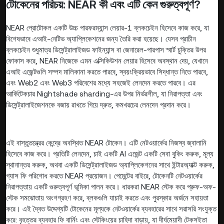
টোকেনের পরিচয়: NEAR কী এবং এটি কেন গুরুত্বপূর্ণ?
NEAR প্রোটোকল একটি উচ্চ পারফরম্যান্স লেয়ার-1 ব্লকচেইন হিসেবে কাজ করে, যা
বিশেষভাবে এআই-নেটিভ অ্যাপ্লিকেশনের জন্য তৈরি করা হয়েছে। যেসব প্রাচীন
ব্লকচেইন শুধুমাত্র ডিসেন্ট্রালাইজড ফাইন্যান্স বা জেনারেল-পারপাস স্মার্ট চুক্তির উপর
ফোকাস করে, NEAR নিজেকে এমন এক্সিকিউশন লেয়ার হিসেবে অবস্থান দেয়, যেখানে
এআই এজেন্টগুলি সম্পদ মালিকানা করতে পারবে, স্বয়ংক্রিয়ভাবে সিদ্ধান্ত নিতে পারবে,
এবং Web2 এবং Web3 পরিবেশের মধ্যে সহজেই লেনদেন করতে পারবে। এর
আর্কিটেকচার Nightshade sharding-এর উপর নির্ভরশীল, যা নিরাপত্তা এবং
ডিসেন্ট্রালাইজেশনকে বজায় রাখতে গিয়ে দ্রুত, কমখরচের লেনদেন প্রদান করে।
এই বাস্তুতন্ত্রের কেন্দ্রে অবস্থিত NEAR টোকেন। এটি নেটওয়ার্কের নিজস্ব জ্বালানি
হিসেবে কাজ করে। প্রতিটি লেনদেন, চাই একটি AI এজেন্ট একটি সেবা বুকিং করুক, মূল্য
স্থানান্তর করুক, অথবা একটি ডিসেন্ট্রালাইজড অ্যাপ্লিকেশনের সাথে ইন্টারঅ্যাক্ট করুক,
গ্যাস ফি পরিশোধ করতে NEAR প্রয়োজন। পেমেন্টের বাইরে, টোকেনটি নেটওয়ার্কের
নিরাপত্তায় একটি গুরুত্বপূর্ণ ভূমিকা পালন করে। ধারকরা NEAR স্টেক করে প্রুফ-অফ-
স্টেক সমঝোতায় অংশগ্রহণ করে, ব্লকগুলি যাচাই করতে এবং পুরস্কার অর্জনে সহায়তা
করে। এই দ্বৈত উদ্দেশ্যটি টোকেনের মূল্যকে নেটওয়ার্কের ব্যবহারের সাথে সরাসরি সংযুক্ত
করে: বৃহত্তর ব্যবহার ফি বার্নিং এবং স্টেকিংয়ের চাহিদা বাড়ায়, যা দীর্ঘমেয়াদী টেকসইতা