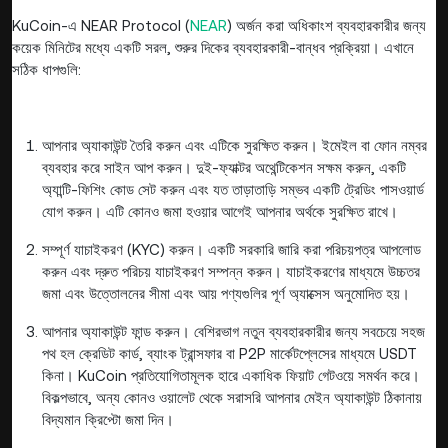
KuCoin-এ NEAR Protocol (
NEAR
) অর্জন করা অধিকাংশ ব্যবহারকারীর জন্য
কয়েক মিনিটের মধ্যে একটি সরল, শুরুর দিকের ব্যবহারকারী-বান্ধব প্রক্রিয়া। এখানে
সঠিক ধাপগুলি:
আপনার অ্যাকাউন্ট তৈরি করুন এবং এটিকে সুরক্ষিত করুন। ইমেইল বা ফোন নম্বর
ব্যবহার করে সাইন আপ করুন। দুই-ফ্যাক্টর অথেন্টিকেশন সক্ষম করুন, একটি
অ্যান্টি-ফিশিং কোড সেট করুন এবং যত তাড়াতাড়ি সম্ভব একটি ট্রেডিং পাসওয়ার্ড
যোগ করুন। এটি কোনও জমা হওয়ার আগেই আপনার অর্থকে সুরক্ষিত রাখে।
সম্পূর্ণ যাচাইকরণ (KYC) করুন। একটি সরকারি জারি করা পরিচয়পত্র আপলোড
করুন এবং দ্রুত পরিচয় যাচাইকরণ সম্পন্ন করুন। যাচাইকরণের মাধ্যমে উচ্চতর
জমা এবং উত্তোলনের সীমা এবং আয় পণ্যগুলির পূর্ণ অ্যাক্সেস অনুমোদিত হয়।
আপনার অ্যাকাউন্ট ফান্ড করুন। বেশিরভাগ নতুন ব্যবহারকারীর জন্য সবচেয়ে সহজ
পথ হল ক্রেডিট কার্ড, ব্যাংক ট্রান্সফার বা P2P মার্কেটপ্লেসের মাধ্যমে USDT
কিনা। KuCoin প্রতিযোগিতামূলক হারে একাধিক ফিয়াট গেটওয়ে সমর্থন করে।
বিকল্পভাবে, অন্য কোনও ওয়ালেট থেকে সরাসরি আপনার মেইন অ্যাকাউন্ট ঠিকানায়
বিদ্যমান ক্রিপ্টো জমা দিন।