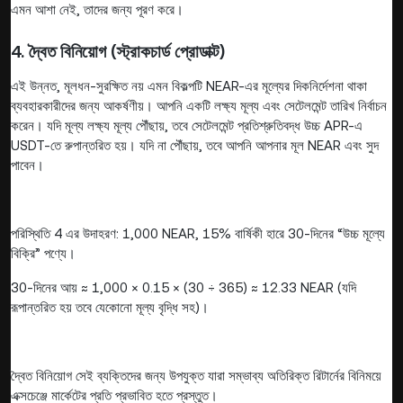
এমন আশা নেই, তাদের জন্য পূরণ করে।
4. দ্বৈত বিনিয়োগ (স্ট্রাকচার্ড প্রোডাক্ট)
এই উন্নত, মূলধন-সুরক্ষিত নয় এমন বিকল্পটি NEAR-এর মূল্যের দিকনির্দেশনা থাকা
ব্যবহারকারীদের জন্য আকর্ষণীয়। আপনি একটি লক্ষ্য মূল্য এবং সেটেলমেন্ট তারিখ নির্বাচন
করেন। যদি মূল্য লক্ষ্য মূল্য পৌঁছায়, তবে সেটেলমেন্ট প্রতিশ্রুতিবদ্ধ উচ্চ APR-এ
USDT-তে রুপান্তরিত হয়। যদি না পৌঁছায়, তবে আপনি আপনার মূল NEAR এবং সুদ
পাবেন।
পরিস্থিতি 4 এর উদাহরণ: 1,000 NEAR, 15% বার্ষিকী হারে 30-দিনের “উচ্চ মূল্যে
বিক্রি” পণ্যে।
30-দিনের আয় ≈ 1,000 × 0.15 × (30 ÷ 365) ≈ 12.33 NEAR (যদি
রূপান্তরিত হয় তবে যেকোনো মূল্য বৃদ্ধি সহ)।
দ্বৈত বিনিয়োগ সেই ব্যক্তিদের জন্য উপযুক্ত যারা সম্ভাব্য অতিরিক্ত রিটার্নের বিনিময়ে
এক্সচেঞ্জে মার্কেটের প্রতি প্রভাবিত হতে প্রস্তুত।