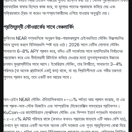
প্রচলনের সময়ও স্থির টোকেন সঞ্চয়ের সুবিধা উল্লেখ করা হয়। দৈনিক পুরস্কারগুলি একটি
ব্যাবহারিক বাফার হিসেবে কাজ করে, যা মূল্যের পতনের প্রভাবকে কমিয়ে দেয় এবং
সক্রিয়ভাবে ট্রেড না করেও অংশগ্রহণকারীদের এগিয়ে যাওয়ার অনুভূতি দেয়।
প্রতিদ্বন্দ্বী নেটওয়ার্কের সাথে বেঞ্চমার্কিং
কুকিনের NEAR পণ্যগুলিকে অনুরূপ উচ্চ-পারফরম্যান্স চেইনগুলিতে স্টেকিং বিকল্পগুলির
সাথে তুলনা করলে বিনিময়গুলি স্পষ্ট হয়ে ওঠে। 2026 সালে নেটিভ সোলানা স্টেকিং
সাধারণত 6–8% APY প্রদান করে, যদিও এটি সতর্কতার সাথে ভ্যালিডেটর নির্বাচনের
প্রয়োজন করে এবং দীর্ঘমেয়াদী রিটার্নকে কমিয়ে দেওয়ার মতো তুলনামূলকভাবে উচ্চতর
চলমান মুদ্রাস্ফীতির সাথে আসে। ইথেরিয়াম স্টেকিং, তার বিপরীতে, সাধারণত 3–4%
পরিসরে (বা অনেক প্ল্যাটফর্মে একটু কম) থাকে, যা বড় স্থিতিশীলতা এবং গভীর তরলতা
পুলসহ প্রদান করে, তবে একটি কম আয়ের সাথে।
অন-চেইন NEAR স্টেকিং ঐতিহাসিকভাবে ৮–১১% পর্যন্ত আয় প্রদান করেছে, যা এর
দক্ষ প্রুফ-অফ-স্টেক ডিজাইন এবং সাম্প্রতিক টোকেনোমিক্স সমন্বয়ের প্রতিফলন।
KuCoin-এর কাস্টোডিয়াল ফ্লেক্সিবল স্টেকিং এবং সিম্পল ইয়ার্ন পণ্যগুলি সাধারণত
০.৫–৫.৫% APR পরিসরে থাকে (কখনও কখনও প্রচারের মাধ্যমে এটি আরও বেশি হয়),
যেখানে মূল আয়ের একটি অংশকে অনেক বেশি সহজতা এবং শূন্য প্রযুক্তিগত বোঝা দিয়ে
বদলানো হয়। সুবিধা এবং দ্রুত রিডিমপশনকে প্রাধান্য দেওয়ার জন্য, বেশিরভাগ রিটেইল