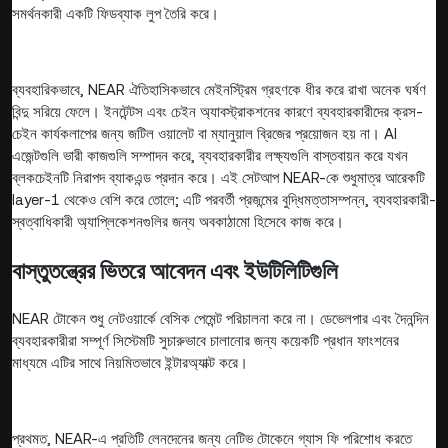
সমর্থনকারী একটি ফিডব্যাক লুপ তৈরি করে।
ব্যবহারিকভাবে, NEAR ঐতিহাসিকভাবে মেইনস্ট্রিম গ্রহণকে ধীর করে রাখা অনেক ঘর্ষণ
বিন্দু সরিয়ে ফেলে। ইনটেন্টস এবং চেইন অ্যাবস্ট্রাকশনের কারণে ব্যবহারকারীদের ক্রস-
চেইন কার্যকলাপের জন্য জটিল ওয়ালেট বা ম্যানুয়াল ব্রিজের প্রয়োজন হয় না। AI
এজেন্টগুলি ভারী কাজগুলি সম্পাদন করে, ব্যবহারকারীর লক্ষ্যগুলি বাস্তবায়ন করে যখন
ব্লকচেইনটি নিরাপদ ব্যাকএন্ড প্রদান করে। এই সেটআপ NEAR-কে শুধুমাত্র আরেকটি
layer-1 থেকেও বেশি করে তোলে; এটি পরবর্তী প্রজন্মের বুদ্ধিমত্তাসম্পন্ন, ব্যবহারকারী-
স্বত্বাধিকারী অ্যাপ্লিকেশনগুলির জন্য অবকাঠামো হিসেবে কাজ করে।
বাস্তুতন্ত্রের ভিতরে আবেদন এবং ইউটিলিটিগুলি
NEAR টোকেন শুধু নেটওয়ার্কে বেসিক পেমেন্ট পরিচালনা করে না। ডেভেলপার এবং দৈনন্দিন
ব্যবহারকারীরা সম্পূর্ণ সিস্টেমটি সুচারুভাবে চালানোর জন্য কয়েকটি প্রধান ফাংশনের
মাধ্যমে এটির সাথে নিয়মিতভাবে ইন্টারঅ্যাক্ট করে।
প্রথমত, NEAR-এ প্রতিটি লেনদেনের জন্য নেটিভ টোকেনে গ্যাস ফি পরিশোধ করতে