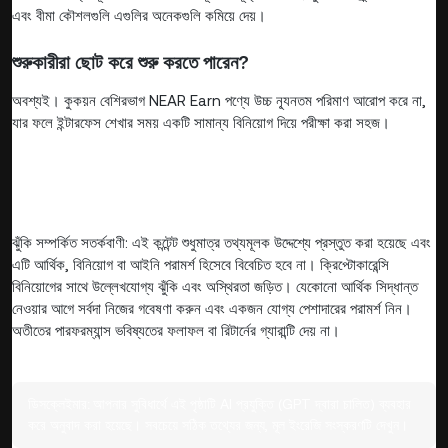
এবং বীমা কৌশলগুলি এগুলির অনেকগুলি কমিয়ে দেয়।
শুরুকারীরা ছোট করে শুরু করতে পারেন?
অবশ্যই। কুকয়ন বেশিরভাগ NEAR Earn পণ্যে উচ্চ ন্যূনতম পরিমাণ আরোপ করে না,
যার ফলে ইন্টারফেস শেখার সময় একটি সামান্য বিনিয়োগ দিয়ে পরীক্ষা করা সহজ।
ঝুঁকি সম্পর্কিত সতর্কবাণী: এই কন্টেন্ট শুধুমাত্র তথ্যমূলক উদ্দেশ্যে প্রস্তুত করা হয়েছে এবং
এটি আর্থিক, বিনিয়োগ বা আইনি পরামর্শ হিসেবে বিবেচিত হবে না। ক্রিপ্টোকারেন্সি
বিনিয়োগের সাথে উল্লেখযোগ্য ঝুঁকি এবং অস্থিরতা জড়িত। যেকোনো আর্থিক সিদ্ধান্ত
নেওয়ার আগে সর্বদা নিজের গবেষণা করুন এবং একজন যোগ্য পেশাদারের পরামর্শ নিন।
অতীতের পারফরম্যান্স ভবিষ্যতের ফলাফল বা রিটার্নের গ্যারান্টি দেয় না।
ডিসক্লেইমার:
আপনার সুবিধার্থে এই পৃষ্ঠাটি AI প্রযুক্তি (GPT দ্বারা চালিত) ব্যবহার
করে অনুবাদ করা হয়েছে। সবচেয়ে সঠিক তথ্যের জন্য, মূল ইংরেজি সংস্করণটি দেখুন।