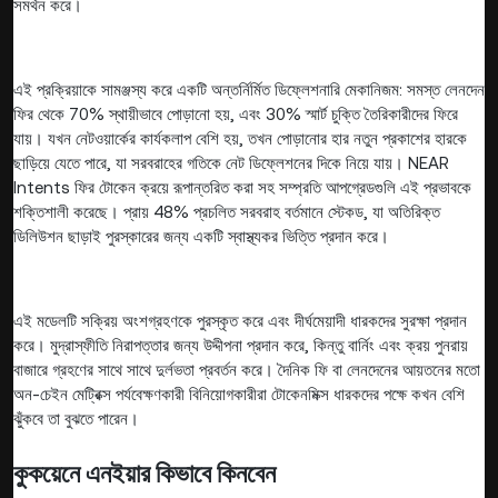
সমর্থন করে।
এই প্রক্রিয়াকে সামঞ্জস্য করে একটি অন্তর্নির্মিত ডিফ্লেশনারি মেকানিজম: সমস্ত লেনদেন
ফির থেকে 70% স্থায়ীভাবে পোড়ানো হয়, এবং 30% স্মার্ট চুক্তি তৈরিকারীদের ফিরে
যায়। যখন নেটওয়ার্কের কার্যকলাপ বেশি হয়, তখন পোড়ানোর হার নতুন প্রকাশের হারকে
ছাড়িয়ে যেতে পারে, যা সরবরাহের গতিকে নেট ডিফ্লেশনের দিকে নিয়ে যায়। NEAR
Intents ফির টোকেন ক্রয়ে রূপান্তরিত করা সহ সম্প্রতি আপগ্রেডগুলি এই প্রভাবকে
শক্তিশালী করেছে। প্রায় 48% প্রচলিত সরবরাহ বর্তমানে স্টেকড, যা অতিরিক্ত
ডিলিউশন ছাড়াই পুরস্কারের জন্য একটি স্বাস্থ্যকর ভিত্তি প্রদান করে।
এই মডেলটি সক্রিয় অংশগ্রহণকে পুরস্কৃত করে এবং দীর্ঘমেয়াদী ধারকদের সুরক্ষা প্রদান
করে। মুদ্রাস্ফীতি নিরাপত্তার জন্য উদ্দীপনা প্রদান করে, কিন্তু বার্নিং এবং ক্রয় পুনরায়
বাজারে গ্রহণের সাথে সাথে দুর্লভতা প্রবর্তন করে। দৈনিক ফি বা লেনদেনের আয়তনের মতো
অন-চেইন মেট্রিক্স পর্যবেক্ষণকারী বিনিয়োগকারীরা টোকেনমিক্স ধারকদের পক্ষে কখন বেশি
ঝুঁকবে তা বুঝতে পারেন।
কুকয়েনে এনইয়ার কিভাবে কিনবেন