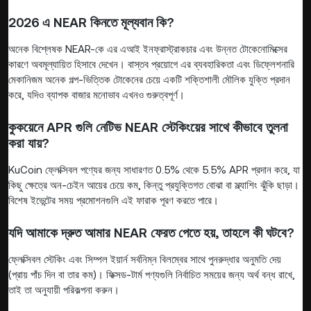
2026 এ NEAR কিনতে মূল্যবান কি?
অনেক বিশ্লেষক NEAR-কে এর এআই ইনফ্রাস্ট্রাকচার এবং উন্নত টোকেনোমিক্সের
কারণে অবমূল্যায়িত হিসাবে দেখেন। বাস্তব প্রয়োগে এর ব্যবহারিকতা এবং ডিফ্লেশনারি
মেকানিজম অনেক গল্প-ভিত্তিক টোকেনের চেয়ে একটি শক্তিশালী মৌলিক যুক্তি প্রদান
করে, যদিও ব্যাপক বাজার মনোভাব এখনও গুরুত্বপূর্ণ।
কুকয়েনে APR গুলি নেটিভ NEAR স্টেকিংয়ের সাথে কীভাবে তুলনা
করা যায়?
KuCoin ফ্লেক্সিবল পণ্যের জন্য সাধারণত 0.5% থেকে 5.5% APR প্রদান করে, যা
কিছু ক্ষেত্রে অন-চেইন আয়ের চেয়ে কম, কিন্তু প্রযুক্তিগত বোঝা বা স্ল্যাশিং ঝুঁকি ছাড়া।
বিশেষ ইভেন্টের সময় প্রমোশনগুলি এই ফারাক পূরণ করতে পারে।
যদি আমাকে দ্রুত আমার NEAR ফেরত পেতে হয়, তাহলে কী ঘটবে?
ফ্লেক্সিবল স্টেকিং এবং সিম্পল ইয়ার্ন সর্বনিম্ন বিলম্বের সাথে পুনরুদ্ধার অনুমতি দেয়
(প্রায় পাঁচ দিন বা তার কম)। ফিক্সড-টার্ম পণ্যগুলি নির্বাচিত সময়ের জন্য অর্থ বন্ধ রাখে,
তাই তা অনুযায়ী পরিকল্পনা করুন।