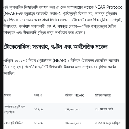
এই ব্যবহারিক ডিজাইনটি ব্যাখ্যা করে যে কেন সম্প্রদায়ের অনেকে NEAR Protocol
(NEAR)-কে শুধুমাত্র আরেকটি লেয়ার-1 প্রতিদ্বন্দ্বী হিসাবে নয়, আসন্ন বুদ্ধিমান
অ্যাপ্লিকেশনের জন্য অবকাঠামো হিসাবে দেখেন। টোকেনটির একাধিক ভূমিকা—পেমেন্ট,
নিরাপত্তা, গভর্ন্যান্স সক্ষমকারী এবং AI সমন্বয় লেয়ার—এটিকে বাস্তুতন্ত্রের দৈনিক
কার্যক্রম এবং দীর্ঘমেয়াদী বৃদ্ধির জন্য অপরিহার্য করে তোলে।
টোকেনোমিক্স: সরবরাহ, বণ্টন এবং অর্থনৈতিক মডেল
এপ্রিল ২০২০-এ নিয়ার প্রোটোকল (NEAR) ১ বিলিয়ন টোকেনের জেনেসিস সরবরাহ
নিয়ে চালু হয়। প্রাথমিক বণ্টনটি দীর্ঘমেয়াদী উন্নয়ন এবং সম্প্রদায়ের বৃদ্ধির সমর্থন
করেছিল:
বিভাগ
শতাংশ
পরিমাণ (NEAR)
রিলিজ সময়সূচি
সম্প্রদায় গ্র্যান্ট এবং
১৭.২%
১৭২,০০০,০০০
60 মাসের বেশি
প্রোগ্রাম
কোর কন্ট্রিবিউটরস
১৪.০%
১৪০,০০০,০০০
৫ বছরের জন্য বন্ধীকৃত