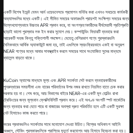
একটি বিশেষ ইভেন্ট যেমন আর্ন ওয়েডনেসডে প্রমোশন মনিটর করা এখনও সবচেয়ে কার্যকরী
অভ্যাসগুলির মধ্যে একটি। এই সীমিত সময়ের অফারগুলি প্রায়শই সংক্ষিপ্ত সময়ের জন্য
উল্লেখযোগ্যভাবে উচ্চতর APR প্রদান করে, যা অংশগ্রহণকারীদের দীর্ঘমেয়াদী প্রতিশ্রুতি
ছাড়াই ভালো পুরস্কার লক ইন করার সুযোগ দেয়। কম্পাউন্ডিং ফিচারটি ব্যবহার করা
আরেকটি সহজ কিন্তু শক্তিশালী পদক্ষেপ। যেহেতু বেশিরভাগ পণ্যে পুরস্কারগুলি
দৈনিকভাবে আর্থিক অ্যাকাউন্টে জমা হয়, তাই এগুলিকে স্বয়ংক্রিয়ভাবে একই বা অনুরূপ
NEAR পণ্যের মধ্যে আবার সাবস্ক্রাইব করলে সময়ের সাথে সংযোজিত সুদের মাধ্যমে
ব্যালেন্স বাড়তে থাকে।
KuCoin অ্যাপের মাধ্যমে মূল্য এবং APR সতর্কতা সেট করলে ব্যবহারকারীদের
পুনরুদ্ধারের সময়সীমা এবং হারের পরিবর্তনের উপর নজর রাখতে নিয়মিত হাতে চেক করার
দরকার হয় না। শেষ করে, আয় বিভাগের বাইরে NEAR-এর একটি মূল হোল্ডিং রাখা
ট্রেডিংয়ের জন্য মূল্যবান ফ্লেক্সিবিলিটি প্রদান করে। এই অখণ্ড অংশটি স্পট মার্কেটের
জন্য ব্যবহার করা যেতে পারে বা বাজারের অবস্থা দ্রুত পরিবর্তিত হলে এটি একটি সুরক্ষা
নেট হিসাবেও কাজ করতে পারে।
করের প্রভাবগুলিও সতর্কতার সাথে মনোযোগ দেওয়া উচিত। বিশ্বের অধিকাংশ আইনি
অঞ্চলে, স্টেকিং পুরস্কারগুলিকে প্রাপ্তির মুহূর্তে করযোগ্য আয় হিসাবে বিবেচনা করা হয়।