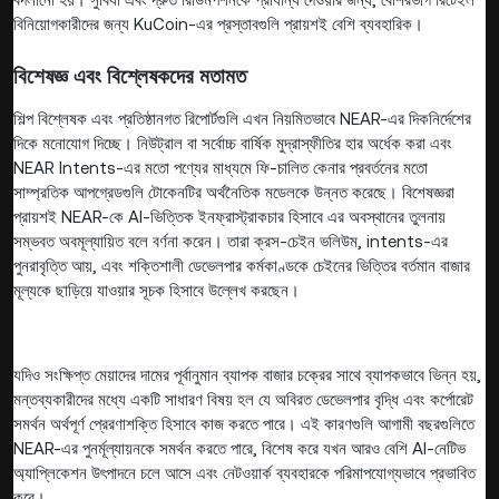
বিনিয়োগকারীদের জন্য KuCoin-এর প্রস্তাবগুলি প্রায়শই বেশি ব্যবহারিক।
বিশেষজ্ঞ এবং বিশ্লেষকদের মতামত
শিল্প বিশ্লেষক এবং প্রতিষ্ঠানগত রিপোর্টগুলি এখন নিয়মিতভাবে NEAR-এর দিকনির্দেশের
দিকে মনোযোগ দিচ্ছে। নিউট্রাল বা সর্বোচ্চ বার্ষিক মুদ্রাস্ফীতির হার অর্ধেক করা এবং
NEAR Intents-এর মতো পণ্যের মাধ্যমে ফি-চালিত কেনার প্রবর্তনের মতো
সাম্প্রতিক আপগ্রেডগুলি টোকেনটির অর্থনৈতিক মডেলকে উন্নত করেছে। বিশেষজ্ঞরা
প্রায়শই NEAR-কে AI-ভিত্তিক ইনফ্রাস্ট্রাকচার হিসাবে এর অবস্থানের তুলনায়
সম্ভবত অবমূল্যায়িত বলে বর্ণনা করেন। তারা ক্রস-চেইন ভলিউম, intents-এর
পুনরাবৃত্তি আয়, এবং শক্তিশালী ডেভেলপার কর্মকাণ্ডকে চেইনের ভিত্তির বর্তমান বাজার
মূল্যকে ছাড়িয়ে যাওয়ার সূচক হিসাবে উল্লেখ করছেন।
যদিও সংক্ষিপ্ত মেয়াদের দামের পূর্বানুমান ব্যাপক বাজার চক্রের সাথে ব্যাপকভাবে ভিন্ন হয়,
মন্তব্যকারীদের মধ্যে একটি সাধারণ বিষয় হল যে অবিরত ডেভেলপার বৃদ্ধি এবং কর্পোরেট
সমর্থন অর্থপূর্ণ প্রেরণাশক্তি হিসাবে কাজ করতে পারে। এই কারণগুলি আগামী বছরগুলিতে
NEAR-এর পুনর্মূল্যায়নকে সমর্থন করতে পারে, বিশেষ করে যখন আরও বেশি AI-নেটিভ
অ্যাপ্লিকেশন উৎপাদনে চলে আসে এবং নেটওয়ার্ক ব্যবহারকে পরিমাপযোগ্যভাবে প্রভাবিত
করে।