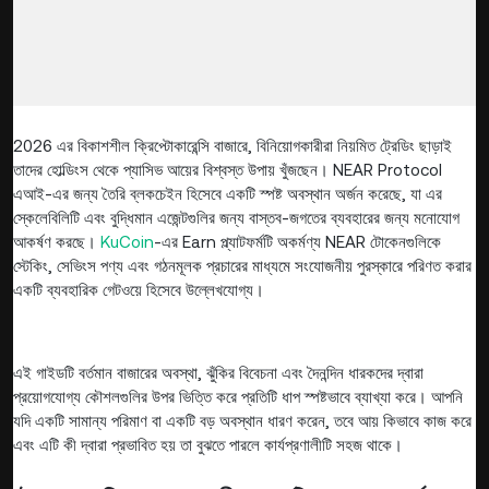
2026 এর বিকাশশীল ক্রিপ্টোকারেন্সি বাজারে, বিনিয়োগকারীরা নিয়মিত ট্রেডিং ছাড়াই
তাদের হোল্ডিংস থেকে প্যাসিভ আয়ের বিশ্বস্ত উপায় খুঁজছেন। NEAR Protocol
এআই-এর জন্য তৈরি ব্লকচেইন হিসেবে একটি স্পষ্ট অবস্থান অর্জন করেছে, যা এর
স্কেলেবিলিটি এবং বুদ্ধিমান এজেন্টগুলির জন্য বাস্তব-জগতের ব্যবহারের জন্য মনোযোগ
আকর্ষণ করছে।
KuCoin
-এর Earn প্ল্যাটফর্মটি অকর্মণ্য NEAR টোকেনগুলিকে
স্টেকিং, সেভিংস পণ্য এবং গঠনমূলক প্রচারের মাধ্যমে সংযোজনীয় পুরস্কারে পরিণত করার
একটি ব্যবহারিক গেটওয়ে হিসেবে উল্লেখযোগ্য।
এই গাইডটি বর্তমান বাজারের অবস্থা, ঝুঁকির বিবেচনা এবং দৈনন্দিন ধারকদের দ্বারা
প্রয়োগযোগ্য কৌশলগুলির উপর ভিত্তি করে প্রতিটি ধাপ স্পষ্টভাবে ব্যাখ্যা করে। আপনি
যদি একটি সামান্য পরিমাণ বা একটি বড় অবস্থান ধারণ করেন, তবে আয় কিভাবে কাজ করে
এবং এটি কী দ্বারা প্রভাবিত হয় তা বুঝতে পারলে কার্যপ্রণালীটি সহজ থাকে।