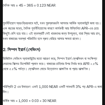
দৈনিক আয় ≈ 45 ÷ 365 ≈ 0.123 NEAR.
পুনর্বিনিয়োগ স্বয়ংক্রিয়ভাবে ঘটে, যখন পুরস্কারগুলি আপনার আর্থিক অ্যাকাউন্টে জমা হয়।
এক বছরের মধ্যে, দৈনিক পুনর্বিনিয়োগের কারণে কার্যকরী আয় উল্লিখিত APR-এর চেয়ে
কিছুটা বেশি হয়ে যায়। এই ব্যবস্থাটি সেই ধারকদের জন্য উপযুক্ত, যারা স্থির আয় চান,
যখন বাজারের অবস্থা পরিবর্তিত হলে দ্রুত বেরিয়ে আসার ক্ষমতা রাখেন।
2. সিম্পল ইয়ার্ন (সেভিংস)
ডিজিটাল সেভিংস অ্যাকাউন্টের মতো আচরণ করে, সিম্পল ইয়ার্ন ফ্লেক্সিবল বা সংক্ষিপ্ত
মেয়াদের ফিক্সড ডিপোজিট প্রদান করে। বাজারের চাহিদার উপর নির্ভর করে APR ০.৫%
থেকে ৫.৫% পর্যন্ত। ফ্লেক্সিবল মোডে উত্তোলন তাত্ক্ষণিক বা প্রায় তাত্ক্ষণিক।
পরিস্থিতি 2 এর উদাহরণ: একই 1,000 NEAR একটি সাবধানী 3% গড় APR-এ জমা
দিন।
বার্ষিক আয় = 1,000 × 0.03 = 30 NEAR.