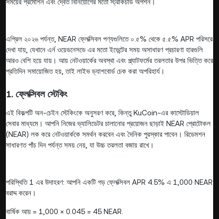
সময়ের প্রমোশন এবং দ্বৈত বিনিয়োগের মতো স্ট্রাকচার্ড অপশন।
এপ্রিল ২০২৬ পর্যন্ত, NEAR ফ্লেক্সিবল পণ্যগুলিতে ০.৫% থেকে ৫.৫% APR পরিসরে
দেখা যায়, যেখানে এর্ন ওয়েডনেসডে এর মতো ইভেন্টের সময় অসাধারণ প্রচারণা হারগুলি
আরও বেশি হয়ে যায়। আয় নেটওয়ার্কের অবস্থা এবং প্ল্যাটফর্মের তরলতার উপর ভিত্তি করে
প্রতিদিন সমায়োজিত হয়, তাই লাইভ ড্যাশবোর্ড চেক করা অপরিহার্য।
1. ফ্লেক্সিবল স্টেকিং
এই বিকল্পটি অন-চেইন স্টেকিংকে অনুসরণ করে, কিন্তু KuCoin-এর কাস্টোডিয়াল
সেবার মাধ্যমে। আপনি নিজের ভ্যালিডেটর চালানোর প্রয়োজন ছাড়াই NEAR প্রোটোকল
(NEAR) লক করে নেটওয়ার্ককে সমর্থন করবেন এবং দৈনিক পুরস্কার পাবেন। রিডেমশন
সাধারণত পাঁচ দিন পর্যন্ত সময় নেয়, যা উচ্চ তরলতা বজায় রাখে।
পরিস্থিতি 1 এর উদাহরণ: আপনি একটি গড় ফ্লেক্সিবল APR 4.5% এ 1,000 NEAR
বরাদ্দ করেন।
বার্ষিক আয় = 1,000 × 0.045 = 45 NEAR.