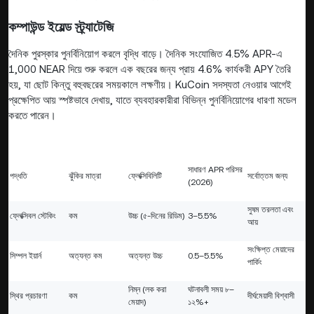
কম্পাউন্ড ইয়েল্ড স্ট্র্যাটেজি
দৈনিক পুরস্কার পুনর্বিনিয়োগ করলে বৃদ্ধি বাড়ে। দৈনিক সংযোজিত 4.5% APR-এ
1,000 NEAR দিয়ে শুরু করলে এক বছরের জন্য প্রায় 4.6% কার্যকরী APY তৈরি
হয়, যা ছোট কিন্তু বহুবছরের সময়কালে লক্ষণীয়। KuCoin সদস্যতা নেওয়ার আগেই
প্রক্ষেপিত আয় স্পষ্টভাবে দেখায়, যাতে ব্যবহারকারীরা বিভিন্ন পুনর্বিনিয়োগের ধারণা মডেল
করতে পারেন।
সাধারণ APR পরিসর
পদ্ধতি
ঝুঁকির মাত্রা
ফ্লেক্সিবিলিটি
সর্বোত্তম জন্য
(2026)
সুষম তরলতা এবং
ফ্লেক্সিবল স্টেকিং
কম
উচ্চ (৫-দিনের রিডিম)
3–5.5%
আয়
সংক্ষিপ্ত মেয়াদের
সিম্পল ইয়ার্ন
অত্যন্ত কম
অত্যন্ত উচ্চ
0.5–5.5%
পার্কিং
নিম্ন (লক করা
ঘটনাবলী সময় ৮–
স্থির প্রচারণা
কম
দীর্ঘমেয়াদী বিশ্বাসী
মেয়াদ)
১২%+