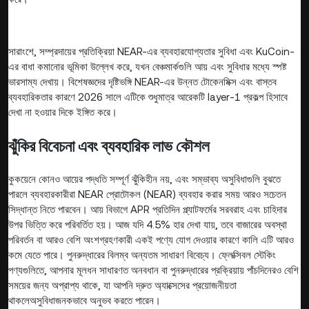
সারাংশে, সম্প্রদায়ের প্রতিক্রিয়া NEAR-এর ব্যবহারযোগ্যতার সুবিধা এবং KuCoin-
এর বাধা কমানোর ভূমিকা উল্লেখ করে, যখন বেঞ্চমার্কগুলি আয় এবং সুবিধার মধ্যে স্পষ্ট
ভারসাম্য দেখায়। বিশেষজ্ঞদের দৃষ্টিভঙ্গি NEAR-এর উন্নত টোকেনমিক্স এবং বাস্তব
ব্যবহারিকতার কারণে 2026 সালে এটিকে শুধুমাত্র আরেকটি layer-1 প্রকল্প হিসাবে
দেখা না হওয়ার দিকে ইঙ্গিত করে।
ঝুঁকির বিবেচনা এবং ব্যবহারিক লাভ কৌশল
কুকয়েনে কোনও আয়ের পদ্ধতি সম্পূর্ণ ঝুঁকিহীন নয়, এবং সম্ভাব্য অসুবিধাগুলি বুঝতে
পারলে ব্যবহারকারীরা NEAR প্রোটোকল (NEAR) ব্যবহার করার সময় আরও সচেতন
সিদ্ধান্ত নিতে পারবেন। আয় বিভাগে APR প্রতিদিন প্ল্যাটফর্মের সরবরাহ এবং চাহিদার
উপর ভিত্তি করে পরিবর্তিত হয়। আজ যদি 4.5% হার দেখা যায়, তবে বাজারের অবস্থা
পরিবর্তন বা আরও বেশি অংশগ্রহণকারী একই পণ্যে যোগ দেওয়ার কারণে কালি এটি আরও
কমে যেতে পারে। পুনরুদ্ধারের বিলম্ব অন্যতম সাধারণ বিবেচ্য। ফ্লেক্সিবল স্টেকিং
পণ্যগুলিতে, আপনার মূলধন সাধারণত অনবধান বা পুনরুদ্ধারের প্রক্রিয়ায় পাঁচদিনেরও বেশি
সময়ের জন্য অপ্রাপ্য থাকে, যা আপনি দ্রুত অ্যাক্সেসের প্রয়োজনীয়তা
থাকলেঅসুবিধাজনকভাবে অনুভব করতে পারেন।