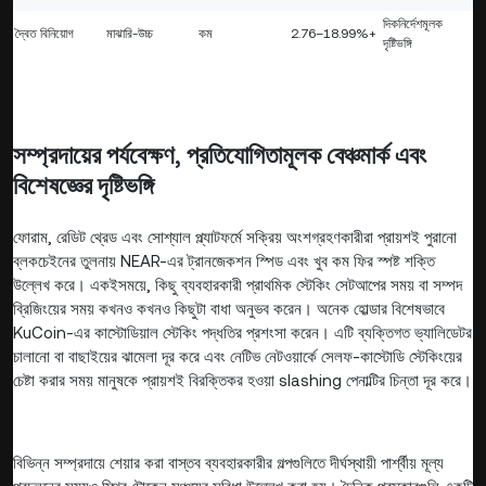
দিকনির্দেশমূলক
দ্বৈত বিনিয়োগ
মাঝারি-উচ্চ
কম
2.76–18.99%+
দৃষ্টিভঙ্গি
সম্প্রদায়ের পর্যবেক্ষণ, প্রতিযোগিতামূলক বেঞ্চমার্ক এবং
বিশেষজ্ঞের দৃষ্টিভঙ্গি
ফোরাম, রেডিট থ্রেড এবং সোশ্যাল প্ল্যাটফর্মে সক্রিয় অংশগ্রহণকারীরা প্রায়শই পুরানো
ব্লকচেইনের তুলনায় NEAR-এর ট্রানজেকশন স্পিড এবং খুব কম ফির স্পষ্ট শক্তি
উল্লেখ করে। একইসময়ে, কিছু ব্যবহারকারী প্রাথমিক স্টেকিং সেটআপের সময় বা সম্পদ
ব্রিজিংয়ের সময় কখনও কখনও কিছুটা বাধা অনুভব করেন। অনেক হোল্ডার বিশেষভাবে
KuCoin-এর কাস্টোডিয়াল স্টেকিং পদ্ধতির প্রশংসা করেন। এটি ব্যক্তিগত ভ্যালিডেটর
চালানো বা বাছাইয়ের ঝামেলা দূর করে এবং নেটিভ নেটওয়ার্কে সেলফ-কাস্টোডি স্টেকিংয়ের
চেষ্টা করার সময় মানুষকে প্রায়শই বিরক্তিকর হওয়া slashing পেনাল্টির চিন্তা দূর করে।
বিভিন্ন সম্প্রদায়ে শেয়ার করা বাস্তব ব্যবহারকারীর গল্পগুলিতে দীর্ঘস্থায়ী পার্শ্বীয় মূল্য