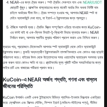
NEAR-এর জন্য ট্রেড করুন। স্পট ট্রেডিং সেকশনে যান এবং
NEAR/USDT
জোড়াটি খুঁজুন। তাত্ক্ষণিক বাস্তবায়নের জন্য মার্কেট অর্ডার দিন অথবা নির্দিষ্ট দাম
চাইলে অর্ডারের সীমা দিন। ট্রেড সম্পন্ন হওয়ার পর, আপনার NEAR স্পট বা
মেইন অ্যাকাউন্টে দেখা যাবে, যা ইয়ার্ন-এ ট্রান্সফারের জন্য প্রস্তুত।
ঐচ্ছিক সরাসরি ক্রয়। ট্রেডিং স্ক্রিন সম্পূর্ণরূপে এড়িয়ে যাওয়ার জন্য KuCoin-
এর ফাস্ট বাই বা এক-ক্লিক ফিয়াট-টু-ক্রিপ্টো ফিচার ব্যবহার করুন। NEAR
নির্বাচন করুন, আপনার স্থানীয় মুদ্রায় পরিমাণ প্রবেশ করান এবং নিশ্চিত করুন।
ক্রয়ের পরে, প্রয়োজনে টোকেনগুলি আপনার স্পট অ্যাকাউন্ট থেকে মেইন অ্যাকাউন্টে
ট্রান্সফার করুন। কুকয়ি অভ্যন্তরীণ ট্রান্সফারগুলি তাৎক্ষণিকভাবে এবং কোনও খরচ ছাড়াই
পরিচালনা করে। বাইরের উৎস থেকে উত্তোলনের সময় ওয়ালেটের অ্যাড্রেস সবসময় দুবার
চেক করুন যাতে কোনও ক্ষতি না হয়। প্ল্যাটফর্মের মূল্য পৃষ্ঠাটি সঠিক সময়নির্ধারণের জন্য
লাইভ চার্ট এবং বাজারের গভীরতা প্রদান করে।
KuCoin-এ NEAR অর্জন: পদ্ধতি, গণনা এবং বাস্তব
জীবনের পরিস্থিতি
KuCoin উপার্জন একটি একক ইন্টারফেসে বিভিন্ন প্যাসিভ-ইনকাম বিকল্পকে একত্রিত
করে: ফ্লেক্সিবল এবং ফিক্সড স্টেকিং, সিম্পল ইয়ার্ন (সেভিংস-স্টাইলের পণ্য), সীমিত