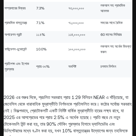
লকআপ সহ প্রাথমিক
সম্প্রদায়ের বিক্রয়
7.3%
৭৩,০০০,০০০
আনলক
প্রাথমিক বাস্তুতন্ত্র
7.1%
৭১,০০০,০০০
সময়ের সাথে রৈখিক
অপারেশন গ্রান্ট
১১.৪%
১১৪,০০০,০০০
60 মাসের লিনিয়ার
লকআপ সহ অর্ধেক বিভক্ত
ফাউন্ডেশন এন্ডোমেন্ট
10.0%
১০০,০০০,০০০
করুন
প্রতিপক্ষ এবং ইপোক
প্রায় ৩৩%
অবশিষ্ট
চলমান নির্গমন
পুরস্কার
2026 এর শুরুর দিকে, প্রচলিত সরবরাহ প্রায় 1.29 বিলিয়ন NEAR এ দাঁড়িয়েছে, যা
জেনেসিস থেকে ধারাবাহিক মুদ্রাস্ফীতি নির্গমনকে প্রতিফলিত করে। কঠোর সর্বোচ্চ সরবরাহ
নেই। বিকল্পভাবে, প্রোটোকলটি একটি নির্দিষ্ট বার্ষিক মুদ্রাস্ফীতি হারের লক্ষ্য রাখে, যা
2025 এর আপগ্রেডের পরে প্রায় 2.5% এ অর্ধেক হয়েছে। প্রতি বছর যে নতুন
টোকেনগুলি মিন্ট করা হয়, তার 90% স্টেকিং পুরস্কার হিসাবে ভ্যালিডেটর এবং
ডিলিগেটরদের মধ্যে বণ্টন করা হয়, যখন 10% বাস্তুতন্ত্রের উদ্যোগের জন্য তহবিলকে