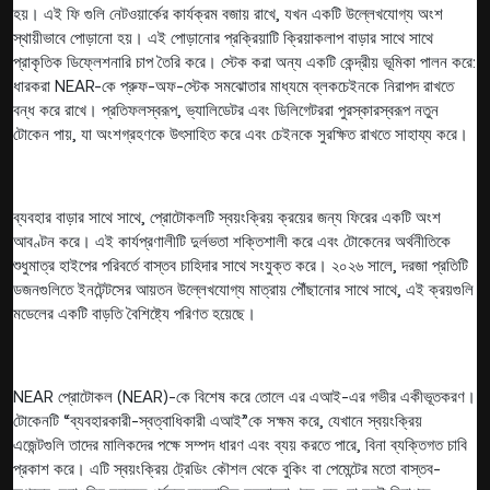
হয়। এই ফি গুলি নেটওয়ার্কের কার্যক্রম বজায় রাখে, যখন একটি উল্লেখযোগ্য অংশ
স্থায়ীভাবে পোড়ানো হয়। এই পোড়ানোর প্রক্রিয়াটি ক্রিয়াকলাপ বাড়ার সাথে সাথে
প্রাকৃতিক ডিফ্লেশনারি চাপ তৈরি করে। স্টেক করা অন্য একটি কেন্দ্রীয় ভূমিকা পালন করে:
ধারকরা NEAR-কে প্রুফ-অফ-স্টেক সমঝোতার মাধ্যমে ব্লকচেইনকে নিরাপদ রাখতে
বন্ধ করে রাখে। প্রতিফলস্বরূপ, ভ্যালিডেটর এবং ডিলিগেটররা পুরস্কারস্বরূপ নতুন
টোকেন পায়, যা অংশগ্রহণকে উৎসাহিত করে এবং চেইনকে সুরক্ষিত রাখতে সাহায্য করে।
ব্যবহার বাড়ার সাথে সাথে, প্রোটোকলটি স্বয়ংক্রিয় ক্রয়ের জন্য ফিরের একটি অংশ
আবণ্টন করে। এই কার্যপ্রণালীটি দুর্লভতা শক্তিশালী করে এবং টোকেনের অর্থনীতিকে
শুধুমাত্র হাইপের পরিবর্তে বাস্তব চাহিদার সাথে সংযুক্ত করে। ২০২৬ সালে, দরজা প্রতিটি
ডজনগুলিতে ইনটেন্টসের আয়তন উল্লেখযোগ্য মাত্রায় পৌঁছানোর সাথে সাথে, এই ক্রয়গুলি
মডেলের একটি বাড়তি বৈশিষ্ট্যে পরিণত হয়েছে।
NEAR প্রোটোকল (NEAR)-কে বিশেষ করে তোলে এর এআই-এর গভীর একীভূতকরণ।
টোকেনটি “ব্যবহারকারী-স্বত্বাধিকারী এআই”কে সক্ষম করে, যেখানে স্বয়ংক্রিয়
এজেন্টগুলি তাদের মালিকদের পক্ষে সম্পদ ধারণ এবং ব্যয় করতে পারে, বিনা ব্যক্তিগত চাবি
প্রকাশ করে। এটি স্বয়ংক্রিয় ট্রেডিং কৌশল থেকে বুকিং বা পেমেন্টের মতো বাস্তব-