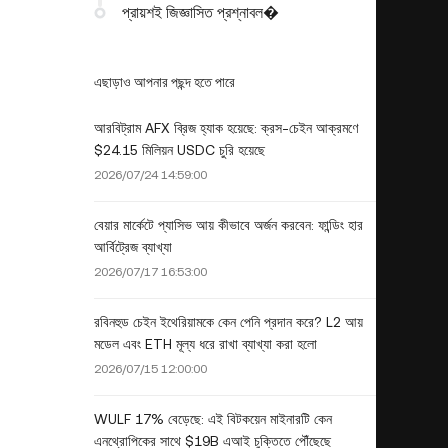
প্রায়শই জিজ্ঞাসিত প্রশ্নাবল�
এছাড়াও আপনার পছন্দ হতে পারে
আরবিট্রাম AFX ব্রিজ হ্যাক হয়েছে: ক্রস-চেইন আক্রমণে
$24.15 মিলিয়ন USDC চুরি হয়েছে
2026/07/24 14:59:00
বেয়ার মার্কেটে প্যাসিভ আয় কীভাবে অর্জন করবেন: ফান্ডিং হার
আর্বিট্রেজ ব্যাখ্যা
2026/07/17 16:53:00
রবিনহুড চেইন ইথেরিয়ামকে কেন পেনি প্রদান করে? L2 আয়
মডেল এবং ETH মূল্য ধরে রাখা ব্যাখ্যা করা হলো
2026/07/15 12:00:00
WULF 17% বেড়েছে: এই বিটকয়েন মাইনারটি কেন
এনথ্রোপিকের সাথে $19B এআই চুক্তিতে পৌঁছেছে