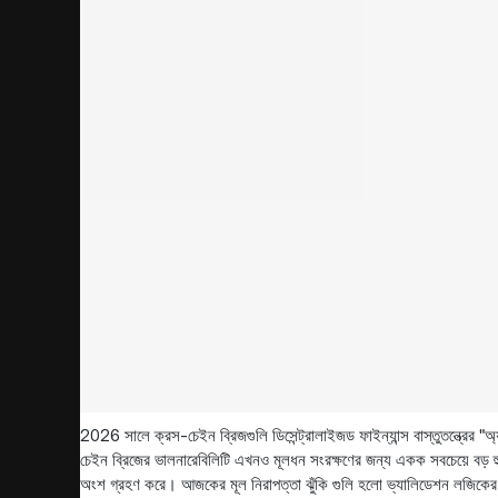
2026 সালে ক্রস-চেইন ব্রিজগুলি ডিসেন্ট্রালাইজড ফাইন্যান্স বাস্তুতন্ত্রের 
চেইন ব্রিজের ভালনারেবিলিটি এখনও মূলধন সংরক্ষণের জন্য একক সবচেয়ে বড় 
অংশ গ্রহণ করে। আজকের মূল নিরাপত্তা ঝুঁকি গুলি হলো ভ্যালিডেশন লজিকের ত্