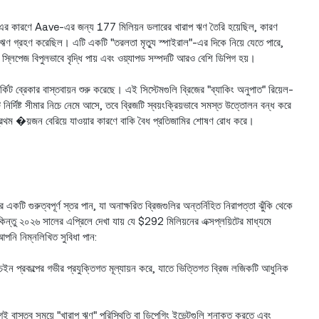
H এর কারণে Aave-এর জন্য 177 মিলিয়ন ডলারের খারাপ ঋণ তৈরি হয়েছিল, কারণ
 ঋণ গ্রহণ করেছিল। এটি একটি "তরলতা মৃত্যু স্পাইরাল"-এর দিকে নিয়ে যেতে পারে,
লে স্লিপেজ বিপুলভাবে বৃদ্ধি পায় এবং ওয়্যাপড সম্পদটি আরও বেশি ডিপিগ হয়।
 ব্রেকার বাস্তবায়ন শুরু করেছে। এই সিস্টেমগুলি ব্রিজের "ব্যাকিং অনুপাত" রিয়েল-
ির্দিষ্ট সীমার নিচে নেমে আসে, তবে ব্রিজটি স্বয়ংক্রিয়ভাবে সমস্ত উত্তোলন বন্ধ করে
প্রথম �য়জন বেরিয়ে যাওয়ার কারণে বাকি বৈধ প্রতিজামির শোষণ রোধ করে।
ি গুরুত্বপূর্ণ স্তর পান, যা অনাক্ষরিত ব্রিজগুলির অন্তর্নিহিত নিরাপত্তা ঝুঁকি থেকে
িন্তু ২০২৬ সালের এপ্রিলে দেখা যায় যে $292 মিলিয়নের এক্সপ্লয়িটের মাধ্যমে
ি নিম্নলিখিত সুবিধা পান:
চেইন প্রকল্পের গভীর প্রযুক্তিগত মূল্যায়ন করে, যাতে ভিত্তিগত ব্রিজ লজিকটি আধুনিক
গেই বাস্তব সময়ে "খারাপ ঋণ" পরিস্থিতি বা ডিপেগিং ইভেন্টগুলি শনাক্ত করতে এবং