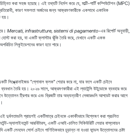
তা চিহ্নিত করা সহজ হয়েছে। এই তথ্যটি নির্দেশ করে যে, মাল্টি-পার্টি কম্পিউটেশন (MPC)
ি প্রতিরোধী, কারণ সফলতা অর্জনের জন্য আক্রমণকারীকে একসাথে একাধিক
ে হয়।
 করে।
Mercati, infrastrutture, sistemi di pagamento
-এর রিপোর্ট অনুযায়ী,
 হোস্ট করা হয়, যা একটি ক্লাস্টার ঝুঁকি তৈরি করে, যেখানে একটি একক
বা অপরিচিত লিকুইডেশনের কারণ হতে পারে।
 একটি সিঙ্ক্রোনাইজড "গ্লোবাল ক্লক" শেয়ার করে না, যার ফলে একটি চেইনে
র ব্যবধান তৈরি হয়। ২০২৬ সালে, আক্রমণকারীরা এই ল্যাটেন্সি উইন্ডোকে ব্যবহার করে
েইনে উত্তোলন ট্রিগার করে এবং ব্রিজটি তার অভ্যন্তরীণ লেজারগুলি আপডেট করার আগে
ে।
ই দুর্বলতাগুলি প্রায়শই একটিমাত্র চেইনকে একাকীভাবে বিশ্লেষণ করা প্রচলিত
নটেন্ট-অ্যালাইনমেন্ট আরবিটারস, একটি এআই-চালিত সিকিউরিটি লেয়ার বাস্তবায়ন
ি একটি লেনদেন সোর্স চেইনে গাণিতিকভাবে চূড়ান্ত না হওয়া ফান্ডস উত্তোলনের চেষ্টা