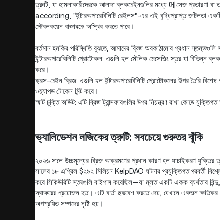
ত্রুটি, যা হামলাকারীদেরকে আলাদা ব্লকচেইনগুলির মধ্যে 메সেজ প্রতারণা বা
according, "ইন্টারঅপারেবিলিটি রেইলস"-এর এই বৃদ্ধিপ্রাপ্ত জটিলতা একটি
স্টেবলকয়েন বাজারকে অস্থির করতে পারে।
বর্তমান হুমকির পরিস্থিতি বুঝতে, আমাদের ব্রিজ অবকাঠামোর প্রধান স্তম্ভগুলি স
ইন্টারঅপারেবিলিটি প্রোটোকল: এগুলি হল মৌলিক মেসেজিং স্তর যা বিভিন্ন ব্লকচে
করে।
ক্রস-চেইন ব্রিজ: এগুলি হল ইন্টারঅপারেবিলিটি প্রোটোকলের উপর তৈরি বিশেষ 
ওয়্যাপড টোকেন মিন্ট করে।
স্মার্ট চুক্তি অডিট: এটি ব্রিজ ট্রান্সফারগুলির উপর নিয়ন্ত্রণ রাখা কোডে যুক্তি
ভ্যালিডেশন লজিকের ত্রুটি: সবচেয়ে গুরুতর ঝুঁকি
২০২৬ সালে উচ্চমূল্যের ব্রিজ আক্রমণের প্রধান কারণ হল যাচাইকরণ যুক্তির ত্
সালের ১৮ এপ্রিল $২৯২ মিলিয়ন KelpDAO ঘটনার প্রযুক্তিগত পরবর্তী বিশ্ল
করে সিকিউরিটি স্তরগুলি বাইপাস করেছিল—যা মূলত একটি একক ব্যর্থতার বিন্দু, 
স্বাক্ষরের প্রয়োজন হত। এটি বার্তা ছদ্মবেশ করতে দেয়, যেখানে একজন ক্ষতিকর 
অপশ্রয়িত সম্পদের সৃষ্টি হয়।