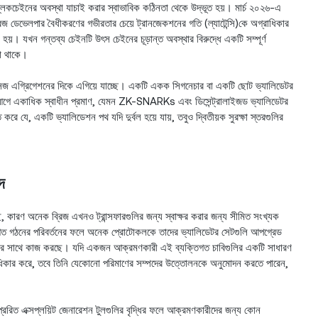
্লকচেইনের অবস্থা যাচাই করার স্বাভাবিক কঠিনতা থেকে উদ্ভূত হয়। মার্চ ২০২৬-এ
িজ ডেভেলপার বৈধীকরণের গভীরতার চেয়ে ট্রানজেকশনের গতি (ল্যাটেন্সি)কে অগ্রাধিকার
 হয়। যখন গন্তব্য চেইনটি উৎস চেইনের চূড়ান্ত অবস্থার বিরুদ্ধে একটি সম্পূর্ণ
লা থাকে।
েসেজ এগ্রিগেশনের দিকে এগিয়ে যাচ্ছে। একটি একক সিগনেচার বা একটি ছোট ভ্যালিডেটর
র আগে একাধিক স্বাধীন প্রমাণ, যেমন ZK-SNARKs এবং ডিসেন্ট্রালাইজড ভ্যালিডেটর
ে যে, একটি ভ্যালিডেশন পথ যদি দুর্বল হয়ে যায়, তবুও দ্বিতীয়ক সুরক্ষা স্তরগুলির
দ
গেছে, কারণ অনেক ব্রিজ এখনও ট্রান্সফারগুলির জন্য স্বাক্ষর করার জন্য সীমিত সংখ্যক
ষ্ঠানগত গঠনের পরিবর্তনের ফলে অনেক প্রোটোকলকে তাদের ভ্যালিডেটর সেটগুলি আপগ্রেড
কারীর সাথে কাজ করছে। যদি একজন আক্রমণকারী এই ব্যক্তিগত চাবিগুলির একটি সাধারণ
অধিকার করে, তবে তিনি যেকোনো পরিমাণের সম্পদের উত্তোলনকে অনুমোদন করতে পারেন,
রেরিত এক্সপ্লয়িট জেনারেশন টুলগুলির বৃদ্ধির ফলে আক্রমণকারীদের জন্য কোন