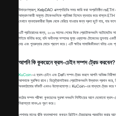
উদাহরণস্বরূপ, KelpDAO এক্সপ্লয়িটের সময় জারি করা অপ্রতিষ্ঠিত rsET
আক্রমণকারী অমূল্য টোকেনগুলিকে প্রতিজ্ঞা হিসেবে ব্যবহার করে বাস্তব ETH
যেখানে ব্যবহারকারীরা ব্রিজ থেকে বেরিয়ে যাওয়ার জন্য দ্রুত ছুটে যায়, যার ফ
এটি প্রতিরোধের জন্য, ২০২৬ সালের শেষের দিকে প্রোটোকলগুলি অটোমেটেড সার্কিট
টাইমে মনিটর করে; যদি অধীনস্থ সম্পদের মূল্য ওয়্যাপড টোকেনের তুলনায় একটি ন
দেয় এবং পুনরুদ্ধার মোডে প্রবেশ করে। এটি ক্ষতির সামাজিকীকরণ ঘটায় এবং 
আপনি কি কুকয়েনে ক্রস-চেইন সম্পদ ট্রেড করবেন?
KuCoin
-এ ক্রস-চেইন এবং DeFi সম্পদ ট্রেড করলে আপনি অভিজ্ঞ নিরীক্ষার একট
আপনাকে সুরক্ষিত রাখে। ডিসেন্ট্রালাইজড প্রোটোকলগুলি উদ্ভাবন প্রদান করে, ক
অবকাঠামোর ফাঁকটি এখনও উল্লেখযোগ্য। KuCoin-এর মাধ্যমে ট্রেড করে আপন
কঠোর সম্পদ পরীক্ষা: কুকয়েনের সুরক্ষা দলগুলি লিস্টিংয়ের আগে যেকোনো ক্রস-
নিরাপত্তা মানদণ্ড পূরণ করে।
পেশাদার মানের ঝুঁকি ব্যবস্থাপনা: কুকয়ন রিটেইল ট্রেডারদের প্রভাবিত করার আ