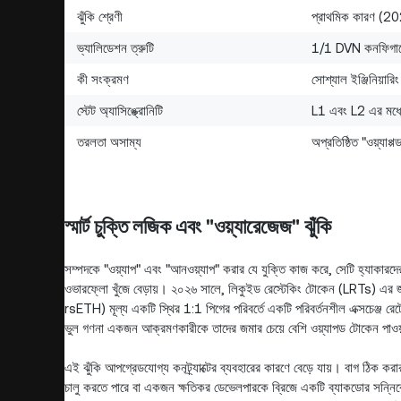
ঝুঁকি শ্রেণী
প্রাথমিক কারণ (2
ভ্যালিডেশন ত্রুটি
1/1 DVN কনফিগারেশ
কী সংক্রমণ
সোশ্যাল ইঞ্জিনিয়ারি
স্টেট অ্যাসিঙ্ক্রোনিটি
L1 এবং L2 এর মধ্যে 
তরলতা অসাম্য
অপ্রতিষ্ঠিত "ওয়্যাপ্প
স্মার্ট চুক্তি লজিক এবং "ওয়্যারেজেজ" ঝুঁকি
সম্পদকে "ওয়্যাপ" এবং "আনওয়্যাপ" করার যে যুক্তি কাজ করে, সেটি হ্যাকারদের জন
ওভারফ্লো খুঁজে বেড়ায়। ২০২৬ সালে, লিকুইড রেস্টেকিং টোকেন (LRTs) এর জ
rsETH) মূল্য একটি স্থির 1:1 পিগের পরিবর্তে একটি পরিবর্তনশীল এক্সচেঞ্জ র
ভুল গণনা একজন আক্রমণকারীকে তাদের জমার চেয়ে বেশি ওয়্যাপড টোকেন পাওয়ার
এই ঝুঁকি আপগ্রেডযোগ্য কনট্র্যাক্টের ব্যবহারের কারণে বেড়ে যায়। বাগ ঠিক ক
চালু করতে পারে বা একজন ক্ষতিকর ডেভেলপারকে ব্রিজে একটি ব্যাকডোর সন্নিব