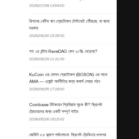
2026/07/08 14:54:00
রিপলের নেটিভ ঋণ প্রোটোকল টেস্টনেটে পৌঁছেছে: যা জানা
দরকার
2026/06/30 15:25:00
গত ২৪ ঘন্টায় RaveDAO কেন ২০% বেড়েছে?
2026/06/29 11:21:00
KuCoin এর বোসন প্রোটোকল (BOSON) এর সাথে
AMA — এজেন্ট অর্থনীতির জন্য কমার্স লেয়ার গঠন
2026/06/05 17:29:00
Coinbase বিটকয়েন প্রিমিয়াম সূচক কী? ক্রিপ্টো
ট্রেডারদের জন্য একটি সম্পূর্ণ গাইড
2026/05/26 18:15:02
জেমিনি ৩.৫ ফ্ল্যাশ পর্যালোচনা: ক্রিপ্টো ট্রেডিংয়ে গুগলের