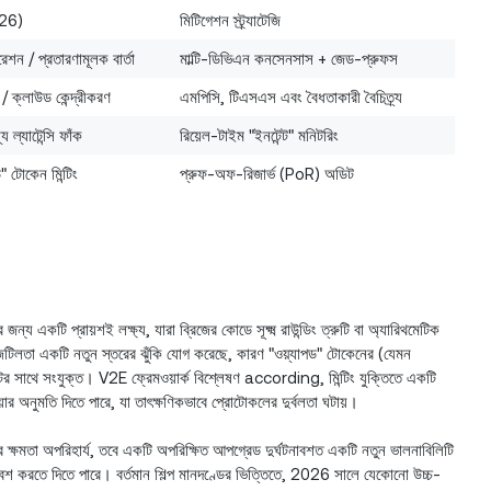
026)
মিটিগেশন স্ট্র্যাটেজি
ন / প্রতারণামূলক বার্তা
মাল্টি-ডিভিএন কনসেনসাস + জেড-প্রুফস
ং / ক্লাউড কেন্দ্রীকরণ
এমপিসি, টিএসএস এবং বৈধতাকারী বৈচিত্র্য
ল্যাটেন্সি ফাঁক
রিয়েল-টাইম "ইনটেন্ট" মনিটরিং
ড" টোকেন মিন্টিং
প্রুফ-অফ-রিজার্ভ (PoR) অডিট
্য একটি প্রায়শই লক্ষ্য, যারা ব্রিজের কোডে সূক্ষ্ম রাউন্ডিং ত্রুটি বা অ্যারিথমেটিক
টিলতা একটি নতুন স্তরের ঝুঁকি যোগ করেছে, কারণ "ওয়্যাপড" টোকেনের (যেমন
েটের সাথে সংযুক্ত। V2E ফ্রেমওয়ার্ক বিশ্লেষণ according, মিন্টিং যুক্তিতে একটি
 অনুমতি দিতে পারে, যা তাৎক্ষণিকভাবে প্রোটোকলের দুর্বলতা ঘটায়।
রার ক্ষমতা অপরিহার্য, তবে একটি অপরিক্ষিত আপগ্রেড দুর্ঘটনাবশত একটি নতুন ভালনাবিলিটি
েশ করতে দিতে পারে। বর্তমান শিল্প মানদণ্ডের ভিত্তিতে, 2026 সালে যেকোনো উচ্চ-