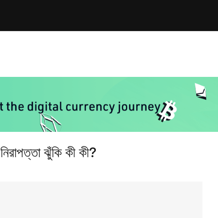
িরাপত্তা ঝুঁকি কী কী?