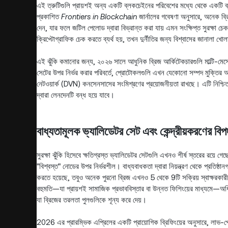
এই ত্রুটিগুলি প্রায়শই অন্য একটি ব্লকচেইনের পরিবেশের মধ্যে থেকে একটি ব
প্রকাশিত
Frontiers in Blockchain
জার্নালের গবেষণা অনুসারে, অনেক ব্র
দেন, যার ফলে জটিল পেলোড দ্বারা বিভ্রান্ত করা যায় এমন সংক্ষিপ্ত সুরক্ষা চেক
ক্রিপ্টোগ্রাফিক চেক করতে ব্যর্থ হয়, তখন দুর্নীতির জন্য বিশ্বাসের জানালা খো
এই ঝুঁকি কমানোর জন্য, ২০২৬ সালে আধুনিক ব্রিজ আর্কিটেকচারগুলি মাল্টি-ম
সেটের উপর নির্ভর করার পরিবর্তে, প্রোটোকলগুলি এখন যেকোনো সম্পদ মুক্তি
নেটওয়ার্ক (DVN) কনসেনসাসের সংমিশ্রণের প্রয়োজনীয়তা রাখছে। এটি নিশ্চিত কর
দ্বারা লেনদেনটি বন্ধ হয়ে যাবে।
বাধ্যতামূলক ভ্যালিডেটর সেট এবং কেন্দ্রীয়করণের বিপ
সুরক্ষা ঝুঁকি হিসেবে ক্ষতিগ্রস্ত ভ্যালিডেটর সেটগুলি এখনও শীর্ষ স্তরের রয়ে 
"বিশ্বস্ত" নোডের উপর নির্ভরশীল। বাধ্যবাধকতা দ্বারা নিয়ন্ত্রণ থেকে প্রতি
করতে হয়েছে, তবুও অনেক পুরনো ব্রিজ এখনও 5 থেকে 9টি সক্রিয় স্বাক্ষর
বহুমতি—যা প্রায়শই সামাজিক প্রভাববিস্তার বা উন্নত ফিশিংয়ের মাধ্যমে—
যা ব্রিজের তরলতা পুলগুলিকে শূন্য করে দেয়।
2026 এর প্রারম্ভিক এপ্রিলের একটি প্রায়োগিক ব্রিফিংয়ের অনুসারে, লাভ-প্