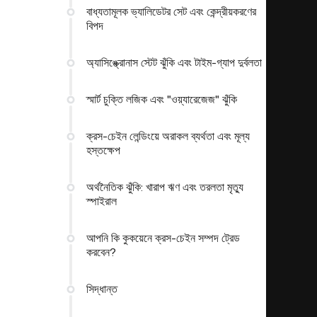
বাধ্যতামূলক ভ্যালিডেটর সেট এবং কেন্দ্রীয়করণের
বিপদ
অ্যাসিঙ্ক্রোনাস স্টেট ঝুঁকি এবং টাইম-গ্যাপ দুর্বলতা
স্মার্ট চুক্তি লজিক এবং "ওয়্যারেজেজ" ঝুঁকি
ক্রস-চেইন লেন্ডিংয়ে অরাকল ব্যর্থতা এবং মূল্য
হস্তক্ষেপ
অর্থনৈতিক ঝুঁকি: খারাপ ঋণ এবং তরলতা মৃত্যু
স্পাইরাল
আপনি কি কুকয়েনে ক্রস-চেইন সম্পদ ট্রেড
করবেন?
সিদ্ধান্ত