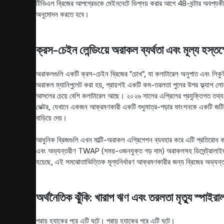
টিভিএল ব্রিজের আপগ্রেডকে মেইননেটে ডিপ্লয় করার আগে 48-ঘন্টার অবশ্যক
অনুমোদন করতে হবে।
ক্রস-চেইন লেন্ডিংয়ে অরাকল ব্যর্থতা এবং মূল্য হস্তক
অরাকলগুলি একটি ক্রস-চেইন ব্রিজের "চোখ", যা কলাটারেল অনুপাত এবং লিকুইড
অরাকল ম্যানিপুলেট করা হয়, প্রায়শই একটি কম-তরলতা পুলের উপর ফ্ল্যাশ লো
আসলের চেয়ে বেশি কলাটারেল আছে। ২০২৬ সালের এপ্রিলের প্রযুক্তিগত তথ্য অ
ভেক্টর, যেখানে একজন আক্রমণকারী একটি শুধুমাত্র-পড়ার ফাংশনকে একটি জটিল 
বাড়িয়ে দেয়।
আধুনিক ব্রিজগুলি এখন মাল্টি-অরাকল এগ্রিগেশন ব্যবহার করে এটি প্রতিরোধ
এবং অভ্যন্তরীণ TWAP (সময়-ওজনযুক্ত গড় দাম) অরাকলসহ ডিসেন্ট্রালাইজড প
হয়েছে, এই সমঝোতাভিত্তিক মূল্যনির্ধারণ আক্রমণকারীর জন্য ব্রিজের অভ্যন্তর
অর্থনৈতিক ঝুঁকি: খারাপ ঋণ এবং তরলতা মৃত্যু স্পাইরা
প্রায় হ্যাকের পরে এটি ঘটে। প্রায় হ্যাকের পরে এটি ঘটে।