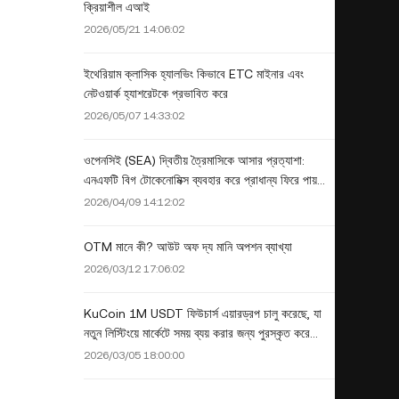
ক্রিয়াশীল এআই
2026/05/21 14:06:02
ইথেরিয়াম ক্লাসিক হ্যালভিং কিভাবে ETC মাইনার এবং
নেটওয়ার্ক হ্যাশরেটকে প্রভাবিত করে
2026/05/07 14:33:02
ওপেনসিই (SEA) দ্বিতীয় ত্রৈমাসিকে আসার প্রত্যাশা:
এনএফটি বিগ টোকেনোমিক্স ব্যবহার করে প্রাধান্য ফিরে পায়
কিভাবে
2026/04/09 14:12:02
OTM মানে কী? আউট অফ দ্য মানি অপশন ব্যাখ্যা
2026/03/12 17:06:02
KuCoin 1M USDT ফিউচার্স এয়ারড্রপ চালু করেছে, যা
নতুন লিস্টিংয়ে মার্কেটে সময় ব্যয় করার জন্য পুরস্কৃত করে
লিস্টিং বাস্তুতন্ত্রকে শক্তিশালী করে।
2026/03/05 18:00:00