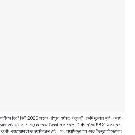
"অ্যাচিলিস হিল" কি? 2026 সালের এপ্রিল পর্যন্ত, উত্তরটি একটি দৃঢ়ভাবে হ্যাঁ—ক্রস-
হুমকি হয়ে রয়েছে, যা বছরের প্রথম ত্রৈমাসিকে সমস্ত DeFi ক্ষতির 68% এরও বেশি
রুটি, কমপ্রোমাইজড ভ্যালিডেটর সেট, এবং অ্যাসিঙ্ক্রোনাস স্টেট সিঙ্ক্রোনাইজেশনের