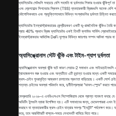
ভ্যালিডেটর সেটগুলি সবচেয়ে বেশি সহমতি বা দুর্বলতার শিকার হওয়ার ঝুঁকিপূর্ণ 
এবং থ্রেশহোল্ড সিগনেচার স্কিমস (TSS) ব্যবহারকারী ব্রিজগুলি অনেক বেশ
ভৌগোলিকভাবে এবং প্রযুক্তিগতভাবে বিভিন্ন সংস্থাগুলির দুর্বলতা চিহ্নিত করত
ভ্যালিডেটর ইনফ্রাস্ট্রাকচারের কেন্দ্রীয়করণ একটি ভূ-রাজনৈতিক ঝুঁকিও তৈরি
প্রায় 40% প্রধান ব্রিজ ভ্যালিডেটর একই তিনটি ক্লাউড সার্ভিস প্রোভাইডারে
ইনফ্রাস্ট্রাকচার আউটেজ DeFi দৃশ্যের বিভিন্ন জায়গায় সম্পদ আটকা পড়ার 
অ্যাসিঙ্ক্রোনাস স্টেট ঝুঁকি এবং টাইম-গ্যাপ দুর্বলতা
অ্যাসিঙ্ক্রোনাস অবস্থা ঝুঁকি ঘটে কারণ লেয়ার-2 সমাধান এবং সাইডচেইনগুলি
ট্রানজেকশন শুরু হওয়ার এবং অন্যটিতে এটি চূড়ান্ত হওয়ার মধ্যে একটি সময়ে
ক্রস-চেইন পুনরাবৃত্তি আক্রমণ চালানোর প্রবণতা বাড়িয়েছে। একটি সোর্স চ
গন্তব্য চেইনের অবস্থা পরিবর্তন করে, দুর্নীতিগ্রস্থরা "ডাবল-স্পেন্ড" করতে পার
ফেব্রুয়ারি ২০২৬-এ এনডিএসএস সিম্পোজিয়াম থেকে প্রাপ্ত গবেষণা বলছে যে এ
অডিটিং টুলগুলি দ্বারা উপেক্ষিত হয়। এটি সমাধানের জন্য, ডেভেলপাররা এখন ই
করছেন যা ব্যবহারকারীর ক্রস-চেইন যাত্রার সমগ্র "ইনটেন্ট" পর্যবেক্ষণ করে। যদ
করে, তবে আরবিটারটি বাস্তব-সময়ে লেনদেনটি থামিয়ে দিতে পারে।