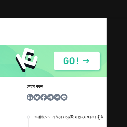
শেয়ার করুন
ভ্যালিডেশন লজিকের ত্রুটি: সবচেয়ে গুরুতর ঝুঁকি