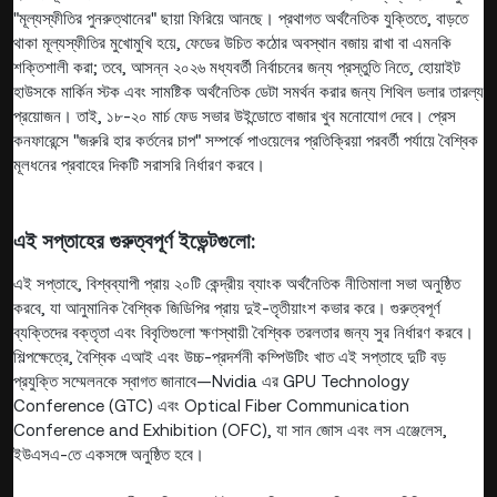
"মূল্যস্ফীতির পুনরুত্থানের" ছায়া ফিরিয়ে আনছে। প্রথাগত অর্থনৈতিক যুক্তিতে, বাড়তে
থাকা মূল্যস্ফীতির মুখোমুখি হয়ে, ফেডের উচিত কঠোর অবস্থান বজায় রাখা বা এমনকি
শক্তিশালী করা; তবে, আসন্ন ২০২৬ মধ্যবর্তী নির্বাচনের জন্য প্রস্তুতি নিতে, হোয়াইট
হাউসকে মার্কিন স্টক এবং সামষ্টিক অর্থনৈতিক ডেটা সমর্থন করার জন্য শিথিল ডলার তারল্য
প্রয়োজন। তাই, ১৮-২০ মার্চ ফেড সভার উইন্ডোতে বাজার খুব মনোযোগ দেবে। প্রেস
কনফারেন্সে "জরুরি হার কর্তনের চাপ" সম্পর্কে পাওয়েলের প্রতিক্রিয়া পরবর্তী পর্যায়ে বৈশ্বিক
মূলধনের প্রবাহের দিকটি সরাসরি নির্ধারণ করবে।
এই সপ্তাহের গুরুত্বপূর্ণ ইভেন্টগুলো:
এই সপ্তাহে, বিশ্বব্যাপী প্রায় ২০টি কেন্দ্রীয় ব্যাংক অর্থনৈতিক নীতিমালা সভা অনুষ্ঠিত
করবে, যা আনুমানিক বৈশ্বিক জিডিপির প্রায় দুই-তৃতীয়াংশ কভার করে। গুরুত্বপূর্ণ
ব্যক্তিদের বক্তৃতা এবং বিবৃতিগুলো ক্ষণস্থায়ী বৈশ্বিক তরলতার জন্য সুর নির্ধারণ করবে।
শিল্পক্ষেত্রে, বৈশ্বিক এআই এবং উচ্চ-প্রদর্শনী কম্পিউটিং খাত এই সপ্তাহে দুটি বড়
প্রযুক্তি সম্মেলনকে স্বাগত জানাবে—Nvidia এর GPU Technology
Conference (GTC) এবং Optical Fiber Communication
Conference and Exhibition (OFC), যা সান জোস এবং লস এঞ্জেলেস,
ইউএসএ-তে একসঙ্গে অনুষ্ঠিত হবে।