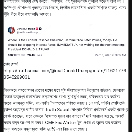
অনিশ্চয়তার বিরুদ্ধে হেজ করতে। অবশ্যই, এই পুনরুদ্ধারটি লুকানো উদ্বেগ ছাড়া নয়।
সংক্ষিপ্ত কৌশলগত পুনরুদ্ধারের পিছনে, দ্বিতীয় ত্রৈমাসিকে একটি বৈশ্বিক তারল্য খাদের
ঝুঁকি ধীরে ধীরে কাছাকাছি আসছে।
ডেটা সোর্স:
https://truthsocial.com/@realDonaldTrump/posts/11621776
3545289031
তীব্রভাবে বাড়তে থাকা তেলের দামের ফলে সৃষ্ট স্ট্যাগফ্লেশন উদ্বেগের বাইরেও, ফেডারেল
রিজার্ভ অভূতপূর্ব রাজনৈতিক হস্তক্ষেপের চাপের মুখোমুখি হচ্ছে, ভবিষ্যতের হার কর্তনের
পথকে অত্যন্ত জটিল, বহু-পক্ষীয় টানাপড়েনে পরিণত করছে। ১৩ মার্চ, মার্কিন প্রেসিডেন্ট
ট্রাম্প অত্যন্ত কঠোর ভাষায় Truth Social সোশ্যাল মিডিয়া প্ল্যাটফর্মে একটি প্রকাশ্য
পোস্ট করেছেন, যাতে ফেডকে "তত্ক্ষণাত সুদের হার কমানোর" দাবি জানানো হয়েছে, পরবর্তী
সভার জন্য অপেক্ষা না করে। CME FedWatch টুল দেখায় যে জুনের হার কর্তনের
জন্য বাজারের সম্ভাব্যতা বাজি ২৫%-এর নিচে নেমে গেছে।