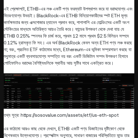
এই প্রেক্ষাপটে, ETHB-এর লঞ্চ একটি পণ্য ফরম্যাট উপস্থাপন করে যা বরাদ্দযোগ্য এবং
বিতরণযোগ্য উভয়ই। BlackRock-এর ETHB বিনিয়োগকারীদের স্পট ETH মূল্য
কার্যক্ষমতার জন্য এক্সপোজার চ্যানেল প্রদান করে, পাশাপাশি এর হোল্ডিংসের একটি অংশ
স্টেকিংয়ের মাধ্যমে অতিরিক্ত আয়ও তৈরি করে। ফান্ডের উপকরণ থেকে দেখা যায় যে
ETHB 0.25% স্পনসর ফি চার্জ করে, প্রথম 12 মাসে প্রথম $2.5 বিলিয়ন সম্পদে
0.12% হ্রাসকৃত ফি সহ। এর অর্থ BlackRock কেবল অন্য ETH পণ্য লঞ্চ করছে
না; বরং, প্রচলিত ETF কাঠামোর মধ্যে, Ethereum-এর ভূমিকা সম্প্রসারণ করছে যা
শুধুমাত্র একটি ব্যবসায়যোগ্য সম্পত্তি নয় বরং একটি ডিজিটাল সম্পদ উপকরণ হিসাবে
পোর্টফোলিও বরাদ্দের বৈশিষ্ট্যগুলিকে স্থানীয় আয় সৃষ্টির সাথে একত্রিত করে।
তথ্য সূত্র: https://sosovalue.com/assets/etf/us-eth-spot
এর কাঠামো আরও কাছ থেকে দেখলে, ETHB একটি পণ্য ডিজাইনের দৃষ্টিকোণ থেকে
বিশেষভাবে উল্লেখযোগ্য। প্রস্পেক্টাস অনুসারে, সাধারণ বাজারের পরিস্থিতিতে ফান্ড তার