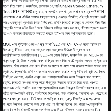
ক্রস-মার্কেট নজরদারি এবং প্রয়োগ সহযোগিতাকে একটি আরও প্রাতিষ্ঠানিক কাঠামোর
মধ্যে নিয়ে আসে। অন্যদিকে, ব্ল্যাকরক ১২ মার্চ iShares Staked Ethereum
Trust ETF (ETHB) চালু করে, যা একটি একক পণ্যের কাঠামোর মধ্যে স্পট ETH
এক্সপোজার এবং স্টেকিং আয়কে সংযুক্ত করে। একত্রে বিবেচিত, এই দুটি উন্নয়ন একটি
আরও গুরুত্বপূর্ণ প্রবণতার দিকে ইঙ্গিত দেয়: মার্কিন ক্রিপ্টো নিয়ন্ত্রণের ফোকাস ধীরে ধীরে
"অনুমতি দেওয়া উচিত কিনা" থেকে "কীভাবে দায়িত্ব বরাদ্দ করা যায়, কীভাবে প্রকাশ করতে
হয় এবং কীভাবে বাস্তবায়নে সহায়তা করতে হয়"-এর দিকে স্থানান্তরিত হচ্ছে।
MOU-এর দৃষ্টিকোণ থেকে এর মূল তাৎপর্য SEC এবং CFTC-এর মধ্যে আইনগত
সীমানা পুনর্নির্ধারণে নয়, বরং আন্তঃসংস্থা সমন্বয়ের দীর্ঘমেয়াদী প্রয়োজনকে
আনুষ্ঠানিকভাবে প্রতিষ্ঠিত করা। SEC-এর প্রেস রিলিজ, ফ্যাক্ট শিট এবং MOU-এর
পাঠ্য অনুযায়ী, উভয় সংস্থার মধ্যে ভবিষ্যত সহযোগিতা ছয়টি প্রধান ক্ষেত্রে কেন্দ্রিত হবে:
প্রথমত, যৌথ ব্যাখ্যা এবং যৌথ নিয়ম প্রণয়নের মাধ্যমে পণ্য সংজ্ঞার স্পষ্টতা উন্নত করা;
দ্বিতীয়ত, ক্লিয়ারিং, মার্জিন এবং জামানতের জন্য কাঠামো আধুনিকীকরণ; তৃতীয়ত, দ্বৈত
নিবন্ধিত এক্সচেঞ্জ, ট্রেডিং ভেন্যু এবং মধ্যস্থতাকারীদের জন্য নিয়ন্ত্রক বাধা কমানো;
চতুর্থত, ক্রিপ্টো সম্পদের জন্য আরো উপযুক্ত নিয়ন্ত্রক কাঠামো তৈরি করা; পঞ্চমত,
লেনদেনের ডেটা, তহবিল এবং মধ্যস্থতাকারীদের জন্য নিয়ন্ত্রক রিপোর্ট সহজতর করা; এবং
ষষ্ঠত, ক্রস-মার্কেট পরীক্ষা, অর্থনৈতিক বিশ্লেষণ, ঝুঁকি পর্যবেক্ষণ, নজরদারি এবং প্রয়োগের
ক্ষেত্রে সমন্বয় করা। নথিটি সময়মত প্রক্রিয়াকরণ, ন্যায্য বিজ্ঞপ্তি এবং প্রয়োগের
মাধ্যমে নিয়ন্ত্রণ এড়ানোর উপর জোর দেয়, যা সীমানা বিরোধ এবং প্রয়োগ-নেতৃত্বাধীন
তদারকির পরিবর্তে একটি আরও পদ্ধতিগত এবং নিয়ম-ভিত্তিক সমন্বয় মডেলের দিকে