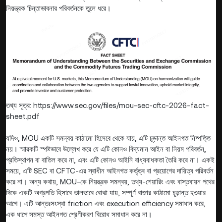
নিয়ন্ত্রক চিন্তাভাবনার পরিবর্তনকে তুলে ধরে।
তথ্য সূত্র: https://www.sec.gov/files/mou-sec-cftc-2026-fact-
sheet.pdf
যদিও, MOU একটি সমন্বয় কাঠামো হিসেবে থেকে যায়, এটি চূড়ান্ত আইনগত নিষ্পত্তি
নয়। স্মারকটি স্পষ্টভাবে উল্লেখ করে যে এটি কোনও বিদ্যমান আইন বা নিয়ম পরিবর্তন,
প্রতিস্থাপন বা বাতিল করে না, এবং এটি কোনও আইনি বাধ্যবাধকতা তৈরি করে না। একই
সময়ে, এটি SEC বা CFTC-এর স্বাধীন আইনগত কর্তৃত্ব বা প্রয়োগের দায়িত্ব পরিবর্তন
করে না। অন্য কথায়, MOU-কে নিয়ন্ত্রক সমন্বয়, তথ্য-শেয়ারিং এবং বাস্তবায়ন পথের
দিকে একটি অগ্রগতি হিসাবে ভালভাবে বোঝা যায়, সম্পূর্ণ বাজার কাঠামো চূড়ান্ত হওয়ার
আগে। এটি আন্তঃসংস্থা friction এবং execution efficiency সমাধান করে,
এক ধাপে সমস্ত আইনগত শ্রেণীকরণ বিরোধ সমাধান করে না।