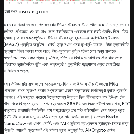
ডেটা উৎস: investing.com
এর দ্বারা প্রভাবিত হয়ে, গত শুক্রবার ইউএস স্টকগুলো উচ্চে খোলা এবং নিচে বন্ধ হওয়ার
দুর্বলতা দেখিয়েছে, যেখানে ডাও জোন্স ইন্ডাস্ট্রিয়াল এভারেজ টানা চারটি ট্রেডিং দিনে পতিত
হয়েছে। আরও গুরুত্বপূর্ণভাবে, ইউএস স্টকের মূল সূচক—দ্য ম্যাগনিফিসেন্ট সেভেন
(MAG7) প্রযুক্তি জায়ান্টস—বোর্ড-জুড়ে সংশোধনের মুখোমুখি হয়েছে। উচ্চ মুদ্রাস্ফীতি
প্রত্যাশা ফিরে আসার সাথে সাথে, উচ্চ-মূল্যায়ন বৃদ্ধির স্টকগুলোর জন্য বাজারের
সহনশীলতা দ্রুত ভেঙে পড়ছে। এদিকে, দক্ষিণ কোরিয়া এবং জাপানের স্টক বাজারগুলো
বহিরাগত ভূরাজনৈতিক ঝুঁকি এবং অভ্যন্তরীণ মুদ্রানীতি প্রত্যাশার দ্বৈত চাপে তীব্র
অস্থিরতায় পড়েছে।
যখন ঐতিহ্যবাহী বাজারগুলো আতঙ্কে পড়েছিল এবং ইউএস টেক স্টকগুলো পিছিয়ে
গিয়েছিল, তখন ক্রিপ্টো বাজার সপ্তাহান্তে একটি চিত্তাকর্ষক বিপরীতমুখী র‌্যালি প্রদর্শন
করেছে। এই সপ্তাহে সবচেয়ে উল্লেখযোগ্য উন্নয়ন ছিল বিটকয়েনের দাম ইউএস টেক
স্টক থেকে বিচ্ছিন্ন হওয়া। সপ্তাহের শুরুতে $65.9k এর নিম্ন পরীক্ষা করার পরে, BTC
সপ্তাহের মাঝামাঝি স্থিতিশীল হয়ে সপ্তাহান্তে তার গতি বাড়িয়েছিল, শেষ পর্যন্ত প্রায়
$72.7k বন্ধ হয়েছে, ৬-৯% সাপ্তাহিক লাভ অর্জন করেছে। সম্ভবত Nvidia
NemoClaw এর ওপেন-সোর্সিং এবং "AI এজেন্টদের ব্যাঙ্কলেস স্বায়ত্তশাসনের জন্য
ক্রিপ্টো ওয়ালেট প্রয়োজন" এই বর্ণনার দ্বারা অনুপ্রাণিত, AI+Crypto সেক্টর