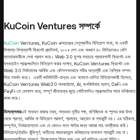
KuCoin Ventures সম্পর্কে
KuCoin
Ventures, KuCoin এক্সচেঞ্জের নেতৃস্থানীয় বিনিয়োগ শাখা, যা একটি
বিশ্বস্ত বিশ্বব্যাপী ক্রিপ্টো প্ল্যাটফর্ম, ২০০+ দেশ এবং অঞ্চলে ৪০ মিলিয়নেরও বেশি
ব্যবহারকারীকে সেবা প্রদান করে। Web 3.0 যুগের সবচেয়ে প্রভাবশালী ক্রিপ্টো এবং
ব্লকচেইন প্রকল্পগুলিতে বিনিয়োগ করার লক্ষ্যে, KuCoin Ventures ক্রিপ্টো এবং
Web 3.0 নির্মাতাদের আর্থিক এবং কৌশলগতভাবে গভীর অন্তর্দৃষ্টি এবং বৈশ্বিক সম্পদ
দিয়ে সমর্থন করে। একটি কমিউনিটি-বান্ধব এবং গবেষণা-চালিত বিনিয়োগকারী হিসেবে,
KuCoin Ventures Web3.0 অবকাঠামো, AI, কনজিউমার অ্যাপ, DeFi এবং
PayFi-তে ফোকাস করে, সম্পূর্ণ জীবনচক্র জুড়ে পোর্টফোলিও প্রকল্পগুলির সাথে ঘনিষ্ঠভাবে
কাজ করে।
ডিসক্লেমার
এই সাধারণ বাজার তথ্য, সম্ভবত তৃতীয় পক্ষ, বাণিজ্যিক বা স্পন্সর করা উৎস
থেকে প্রাপ্ত, আর্থিক বা বিনিয়োগ পরামর্শ, প্রস্তাব, আহ্বান বা গ্যারান্টি নয়। এর সঠিকতা,
সম্পূর্ণতা, নির্ভরযোগ্যতা এবং যে কোনও ফলে ক্ষতির জন্য আমরা দায় অস্বীকার করি।
বিনিয়োগ/ট্রেডিং ঝুঁকিপূর্ণ; অতীতের পারফরম্যান্স ভবিষ্যতের ফলাফল গ্যারান্টি দেয় না।
ব্যবহারকারীদের গবেষণা, বিচক্ষণভাবে বিচার করা এবং পূর্ণ দায়িত্ব নেওয়া উচিত।