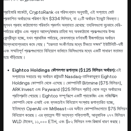
প্রাইমারি মার্কেটে, CryptoRank এর পরিসংখ্যান অনুযায়ী, এই সপ্তাহে মোট
প্রকাশিত অর্থায়নের পরিমাণ ছিল $334 মিলিয়ন, যা ২১টি অর্থায়ন ইভেন্টে বিভক্ত।
মূলধন প্রবাহ কাঠামোগত পরিবর্তন প্রদর্শন অব্যাহত রেখেছে: তহবিলগুলো দৃঢ়ভাবে দেরি-
পর্যায়ের রাউন্ড এবং প্রকৃত আদেশ/বাজার চাহিদা সহ অবকাঠামো প্রকল্পগুলোর উপর
কেন্দ্রীভূত হচ্ছে, যখন প্রাথমিক পর্যায়ের, কেবলমাত্র বর্ণনাধর্মী বীজপর্যায়ের অর্থায়ন
উল্লেখযোগ্যভাবে কমে গেছে। "তরলতা সংকীর্ণতার মধ্যে টিকতে সক্ষম" ইউটিলিটি-ধর্মী
এবং সম্মতিপূর্ণ প্রকল্পগুলোতে বিনিয়োগ বর্তমানে ভিসিগুলোর মধ্যে একটি সাধারণ মতামত
হয়ে দাঁড়িয়েছে।
Eightco Holdings কৌশলগত রূপান্তর ($125 মিলিয়ন অর্থায়ন):
এই
সপ্তাহের সবচেয়ে বড় অর্থায়ন রাউন্ডটি Nasdaq-তালিকাভুক্ত Eightco
Holdings কোম্পানি থেকে এসেছে। কোম্পানিটি Bitmine ($75 মিলিয়ন),
ARK Invest এবং Payward ($25 মিলিয়ন প্রতি) থেকে নতুন অর্থায়নের
প্রতিশ্রুতি পেয়েছে। Eightco সম্পূর্ণরূপে একটি প্যাকেজিং এবং লজিস্টিক্স
কোম্পানি থেকে এআই এবং ব্লকচেইন বিনিয়োগ সংস্থায় রূপান্তরিত হচ্ছে,
ইতিমধ্যে OpenAI এবং MrBeast-এর অধীনে কোম্পানিগুলোতে $75 মিলিয়ন
বিনিয়োগ করেছে। এর ব্যালেন্স শীট অত্যন্ত শক্তিশালী, আনুমানিক ২৭৭ মিলিয়ন
WLD টোকেন, ১১,০০০ ETH, এবং $৮২ মিলিয়ন নগদ রিজার্ভ ধারণ করছে।