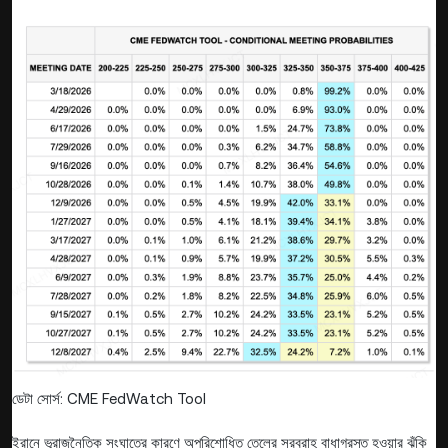
ডেটা সোর্স: CME FedWatch Tool
ইরানে ভূরাজনৈতিক সংঘাতের কারণে অপরিশোধিত তেলের সরবরাহ বাধাগ্রস্ত হওয়ার ঝুঁকি