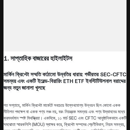
1. সাপ্তাহিক বাজারের হাইলাইটস
মার্কিন ক্রিপ্টো সম্মতি কাঠামো উন্নতির ধারায়: গভীরতর SEC-CFTC
সমন্বয় এবং একটি ইয়েল্ড-বিয়ারিং ETH ETF ইনস্টিটিউশনাল বরাদ্দের
জন্য নতুন জানালা খুলছে
গত সপ্তাহে, মার্কিন ক্রিপ্টো মার্কেটে সবচেয়ে উল্লেখযোগ্য উন্নয়ন ছিল কোনো একক
নীতিগত পদক্ষেপ বা একক পণ্য লঞ্চ নয়, বরং নিয়ন্ত্রক সমন্বয় এবং পণ্য উদ্ভাবনের মধ্যে
ক্রমবর্ধমান স্পষ্ট মিথস্ক্রিয়া। একদিকে, ১১ মার্চ SEC এবং CFTC আনুষ্ঠানিকভাবে একটি
সমঝোতা স্মারকলিপি (MOU) স্বাক্ষর করে, ক্রিপ্টো সম্পদের শ্রেণীবিভাগ, নিয়ম সমন্বয়,