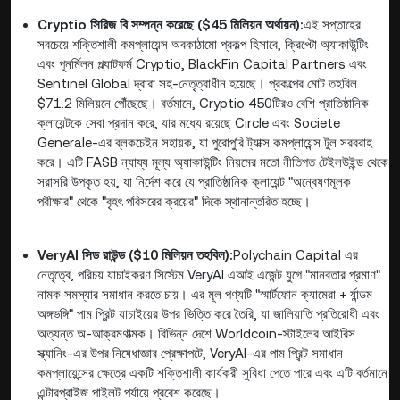
Cryptio সিরিজ বি সম্পন্ন করেছে ($45 মিলিয়ন অর্থায়ন):
এই সপ্তাহের
সবচেয়ে শক্তিশালী কমপ্লায়েন্স অবকাঠামো প্রকল্প হিসাবে, ক্রিপ্টো অ্যাকাউন্টিং
এবং পুনর্মিলন প্ল্যাটফর্ম Cryptio, BlackFin Capital Partners এবং
Sentinel Global দ্বারা সহ-নেতৃত্বাধীন হয়েছে। প্রকল্পের মোট তহবিল
$71.2 মিলিয়নে পৌঁছেছে। বর্তমানে, Cryptio 450টিরও বেশি প্রাতিষ্ঠানিক
ক্লায়েন্টকে সেবা প্রদান করে, যার মধ্যে রয়েছে Circle এবং Societe
Generale-এর ব্লকচেইন সহায়ক, যা পুরোপুরি ট্যাক্স কমপ্লায়েন্স টুল সরবরাহ
করে। এটি FASB ন্যায্য মূল্য অ্যাকাউন্টিং নিয়মের মতো নীতিগত টেইলউইন্ড থেকে
সরাসরি উপকৃত হয়, যা নির্দেশ করে যে প্রাতিষ্ঠানিক ক্লায়েন্ট "অন্বেষণমূলক
পরীক্ষার" থেকে "বৃহৎ পরিসরের ক্রয়ের" দিকে স্থানান্তরিত হচ্ছে।
VeryAI সিড রাউন্ড ($10 মিলিয়ন তহবিল):
Polychain Capital এর
নেতৃত্বে, পরিচয় যাচাইকরণ সিস্টেম VeryAI এআই এজেন্ট যুগে "মানবতার প্রমাণ"
নামক সমস্যার সমাধান করতে চায়। এর মূল পণ্যটি "স্মার্টফোন ক্যামেরা + র্যান্ডম
অঙ্গভঙ্গি" পাম প্রিন্ট যাচাইয়ের উপর ভিত্তি করে তৈরি, যা জালিয়াতি প্রতিরোধী এবং
অত্যন্ত অ-আক্রমণাত্মক। বিভিন্ন দেশে Worldcoin-স্টাইলের আইরিস
স্ক্যানিং-এর উপর নিষেধাজ্ঞার প্রেক্ষাপটে, VeryAI-এর পাম প্রিন্ট সমাধান
কমপ্লায়েন্সের ক্ষেত্রে একটি শক্তিশালী কার্যকরী সুবিধা পেতে পারে এবং এটি বর্তমানে
এন্টারপ্রাইজ পাইলট পর্যায়ে প্রবেশ করেছে।