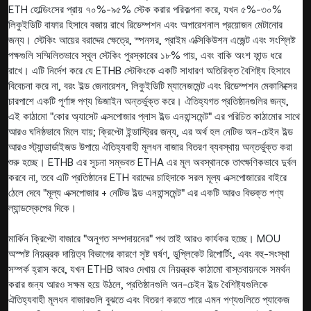
ETH হোল্ডিংসের প্রায় ৭০%-৯৫% স্টেক করার পরিকল্পনা করে, যখন ৫%-৩০%
লিকুইডিটি বাফার হিসাবে বজায় রাখে রিডেম্পশন এবং অপারেশনাল প্রয়োজন মেটানোর
জন্য। স্টেকিং আয়ের বরাদ্দের ক্ষেত্রে, স্পনসর, প্রাইম এক্সিকিউশন এজেন্ট এবং সংশ্লিষ্ট
পক্ষগুলি সম্মিলিতভাবে স্থূল স্টেকিং পুরস্কারের ১৮% পায়, এবং বাকি অংশ ফান্ড ধরে
রাখে। এটি নির্দেশ করে যে ETHB স্টেকিংকে একটি সাধারণ অতিরিক্ত বৈশিষ্ট্য হিসাবে
বিবেচনা করে না, বরং ইল্ড জেনারেশন, লিকুইডিটি ম্যানেজমেন্ট এবং রিডেম্পশন মেকানিক্সের
চারপাশে একটি পূর্ণাঙ্গ পণ্য ডিজাইন অন্তর্ভুক্ত করে। ঐতিহ্যগত প্রতিষ্ঠানগুলির জন্য,
এই কাঠামো "কোর অ্যাসেট এক্সপোজার প্লাস ইল্ড এনহান্সমেন্ট" এর পরিচিত কাঠামোর সাথে
আরও ঘনিষ্ঠভাবে মিলে যায়; ক্রিপ্টো ইন্ডাস্ট্রির জন্য, এর অর্থ হল নেটিভ অন-চেইন ইল্ড
আরও স্ট্যান্ডার্ডাইজড উপায়ে ঐতিহ্যবাহী মূলধন বাজার বিতরণ ব্যবস্থায় অন্তর্ভুক্ত করা
শুরু হচ্ছে। ETHB এর সূচনা সম্ভবত ETHA এর মূল অবস্থানকে তাৎক্ষণিকভাবে দুর্বল
করবে না, তবে এটি প্রতিষ্ঠানের ETH বরাদ্দের চাহিদাকে সরল মূল্য এক্সপোজারের বাইরে
ঠেলে দেবে "মূল্য এক্সপোজার + নেটিভ ইল্ড এনহান্সমেন্ট" এর একটি আরও বিভক্ত পণ্য
ল্যান্ডস্কেপের দিকে।
মার্কিন ক্রিপ্টো বাজারে "অনুগত সম্পদায়নের" পথ তাই আরও কার্যকর হচ্ছে। MOU
অস্পষ্ট নিয়ন্ত্রক দায়িত্ব বিভাগের কারণে সৃষ্ট ঘর্ষণ, ডুপ্লিকেট রিপোর্টিং, এবং বহু-সংস্থা
সম্পর্ক হ্রাস করে, যখন ETHB আরও দেখায় যে নিয়ন্ত্রক কাঠামো বাস্তবায়নকে সমর্থন
করার জন্য আরও সক্ষম হয়ে উঠলে, প্রতিষ্ঠানগুলি অন-চেইন ইল্ড বৈশিষ্ট্যগুলিকে
ঐতিহ্যবাহী মূলধন বাজারগুলি বুঝতে এবং বিতরণ করতে পারে এমন পণ্যগুলিতে প্যাকেজ