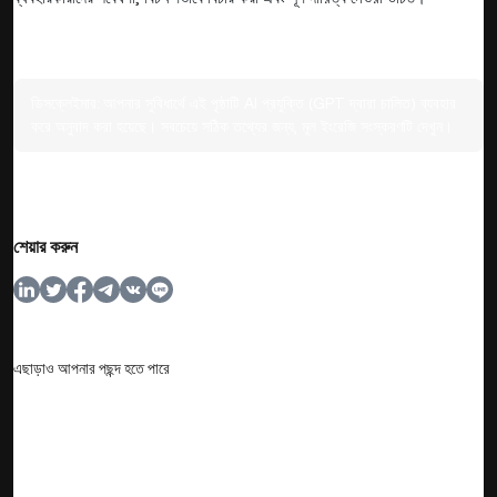
ডিসক্লেইমার:
আপনার সুবিধার্থে এই পৃষ্ঠাটি AI প্রযুক্তি (GPT দ্বারা চালিত) ব্যবহার
করে অনুবাদ করা হয়েছে। সবচেয়ে সঠিক তথ্যের জন্য, মূল ইংরেজি সংস্করণটি দেখুন।
শেয়ার করুন
এছাড়াও আপনার পছন্দ হতে পারে