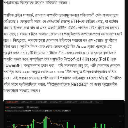
সপ্তাহান্তে বিস্ফোরক উত্থান অভিজ্ঞতা করেছে।
পাবলিক চেইন সম্পর্কে, সোলানা সম্প্রতি তুলনামূলকভাবে শক্তিশালী ডেটা পারফরম্যান্স
দেখিয়েছে। ফেব্রুয়ারি মাসে এর নেটওয়ার্ক রাজস্ব ETH-কে ছাড়িয়ে গেছে, যা বর্তমান
বাজারে উপেক্ষা করা যায় না এমন একটি রিটেইল ট্রেডিং পাবলিক চেইন প্ল্যাটফর্ম হিসেবে
রয়ে গেছে। সামনের দিকে তাকালে, সোলানার প্রযুক্তিগত আপগ্রেডগুলো মনোযোগের দাবি
রাখে। নিঃসন্দেহে, আলপেনগ্লো সোলানার ইতিহাসে সবচেয়ে বড় বেস-লেয়ার পুনর্গঠনের
ঘটনা হবে। স্বাধীন স্পিন-অফ কোর ডেভেলপমেন্ট টিম Anza দ্বারা প্রদত্ত এই
প্রযুক্তিগত সমাধানটি বিদ্যমান শারীরিক সীমা ভেঙে ফেলার জন্য অত্যন্ত র‌্যাডিকাল
পদ্ধতি গ্রহণ করে: সম্পূর্ণরূপে তার স্বাক্ষরিত Proof-of-History (PoH) এবং
TowerBFT কনসেনসাস ত্যাগ করা। যদি সফলভাবে চালু হয়, এটি সোলানার লেনদেন
সমাপ্তি সময় ১২.৮ সেকেন্ড থেকে ১০০-১৫০ মিলিসেকেন্ডে উল্লেখযোগ্যভাবে কমিয়ে
দেবে। এই ধরনের লেনদেনের গতি সরাসরি প্রথাগত ফাইন্যান্সের (যেমন Visa) নিষ্পত্তি
গতির সাথে প্রতিদ্বন্দ্বিতা করবে, "ডিসেন্ট্রালাইজড Nasdaq" এর জন্য প্রয়োজনীয়
অবকাঠামো সরবরাহ করবে।