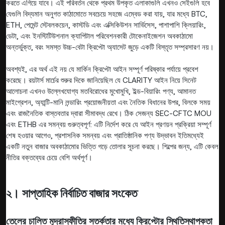
করতে এগিয়ে যাবে। এই পরিবর্তন থেকে প্রথম উপকৃত এলাকাগুলি এখনও সেইগুলি হবে
যেগুলি বিদ্যমান অনুগত কাঠামোতে সবচেয়ে সহজে এম্বেড করা যায়, যার মধ্যে BTC,
ETH, পেমেন্ট স্টেবলকয়েন, কাস্টডি এবং এক্সিকিউশন সার্ভিসেস, পাশাপাশি ক্লিয়ারিং,
ডেটা, এবং ইনস্টিটিউশনাল ক্যাপিটাল পরিবেশনকারী টোকেনাইজেশন অবকাঠামো
অন্তর্ভুক্ত, বরং সমস্ত উচ্চ-বেটা ক্রিপ্টো অ্যাসেট জুড়ে একটি বিস্তৃত সম্প্রসারণ নয়।
অবশ্যই, এর অর্থ এই নয় যে মার্কিন ক্রিপ্টো আইন সম্পূর্ণ পরিষ্কার পর্যায়ে প্রবেশ
করেছে। রয়টার্স মার্চের শুরুর দিকে জানিয়েছিল যে CLARITY আইন নিয়ে সিনেট
আলোচনা এখনও উল্লেখযোগ্য মতবিরোধের মুখোমুখি, ইল্ড-বিয়ারিং পণ্য, আমানত
মাইগ্রেশন, অ্যান্টি-মানি লন্ডারিং প্রয়োজনীয়তা এবং নৈতিক বিধানের উপর, বিলকে সময়
এবং রাজনৈতিক বাস্তবতার দ্বারা সীমাবদ্ধ রেখে। ঠিক সেজন্য SEC-CFTC MOU
এবং ETHB এর সমন্বয় গুরুত্বপূর্ণ: এটি নির্দেশ করে যে আইন প্রণয়ন প্রক্রিয়া সম্পূর্ণ
শেষ হওয়ার আগেও, প্রশাসনিক সমন্বয় এবং প্রাতিষ্ঠানিক পণ্য উদ্ভাবন ইতিমধ্যেই
একটি নতুন বাজার অবকাঠামোর ভিত্তি গড়ে তোলার সূচনা করছে। শিল্পের জন্য, এটি কেবল
নীতির বক্তব্যের চেয়ে বেশি অর্থপূর্ণ।
২। সাপ্তাহিক নির্বাচিত বাজার সংকেত
তেলের চালিত মুদ্রাস্ফীতির সতর্কতার মধ্যে ক্রিপ্টোর স্থিতিস্থাপকতা