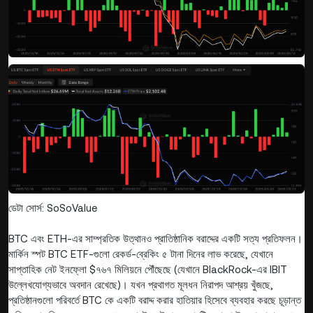
ডেটা সোর্স: SoSoValue
BTC এবং ETH-এর সাম্প্রতিক উত্থানও প্রাতিষ্ঠানিক বরাদ্দের একটি সত্য প্রতিফলন।
মার্কিন স্পট BTC ETF-গুলো রেকর্ড-ব্রেকিং ৫ টানা দিনের লাভ করেছে, যেখানে
সাপ্তাহিক নেট ইনফ্লো $৭৬৭ মিলিয়নে পৌঁছেছে (যেখানে BlackRock-এর IBIT
উল্লেখযোগ্যভাবে অবদান রেখেছে)। যখন প্রথাগত মূলধন নিরাপদ আশ্রয় খুঁজছে,
প্রতিষ্ঠানগুলো পরিবর্তে BTC কে একটি বরাদ্দ করার হাতিয়ার হিসেবে ব্যবহার করছে চূড়ান্ত