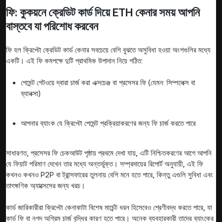
ফি: কুকয়নে ক্রেডিট কার্ড দিয়ে ETH কেনার সময় আপনি
বাস্তবে যা পরিশোধ করবেন
ফি হল ক্রিপ্টো ক্রেডিট কার্ড কেনার সবচেয়ে বেশি বুঝতে অসুবিধা হওয়া অংশগুলির মধ্যে
একটি। এই ফি কমপক্ষে দুটি প্রাথমিক উপাদান নিয়ে গঠিত:
পেমেন্ট গেটওয়ে দ্বারা চার্জ করা এক্সচেঞ্জ বা প্রসেসর ফি (যেমন: সিম্পলেক্স বা
ব্যানক্সা)
আপনার ব্যাংক যে ক্রিপ্টো পেমেন্ট প্রক্রিয়াকরণের জন্য ফি চার্জ করতে পারে
সাধারণত, প্রসেসর ফি চেকআউট পৃষ্ঠায় প্রথমে দেখা যায়, এটি নিশ্চিতকরণের আগে আপনি
যে ফিয়াট পরিমাণ দেখেন তার মধ্যে অন্তর্ভুক্ত। সম্প্রদায়ের রিপোর্ট অনুযায়ী, এই ফি
কখনও কখনও P2P বা ট্রান্সফারের তুলনায় বেশি মনে হতে পারে, কিন্তু এগুলি সুবিধা এবং
তাৎক্ষণিক অ্যাক্সেসের জন্য খরচ।
কার্ড জারিকারীরা ক্রিপ্টো কেনাকাটা বিশেষ মার্চেন্ট ধরন হিসেবেও শ্রেণীবদ্ধ করতে পারে, যা
কার্ড ফি বা নগদ অগ্রিম চার্জ বৃদ্ধির কারণ হতে পারে। অনেক ব্যবহারকারী তাদের ব্যাংকের