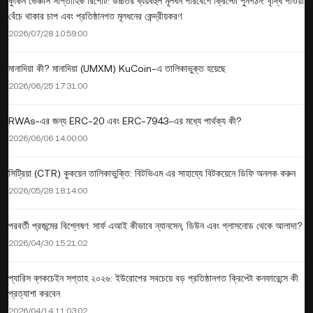
কুকিন ভেঞ্চার্স সাপ্তাহিক রিপোর্ট: উচ্চতর ব্যয়বহুল মূলধন পরিবেশে ক্রিপ্টো পুনর্গঠন: বৃদ্ধি পাওয়া
বেঁচে থাকার চাপ এবং প্রতিষ্ঠানগত মূলধনের কেন্দ্রীয়করণ
2026/07/28 10:59:00
মানাদিয়া কী? মানাদিয়া (UMXM) KuCoin-এ তালিকাভুক্ত হয়েছে
2026/06/25 17:31:00
RWAs-এর জন্য ERC-20 এবং ERC-7943-এর মধ্যে পার্থক্য কী?
2026/06/06 14:00:00
সিট্রিয়া (CTR) কুকয়েন তালিকাভুক্তি: বিটভিএম এর সাহায্যে বিটকয়েনে ডিফি অনলক করুন
2026/05/28 18:14:00
পরবর্তী প্রজন্মের বিশ্লেষণ: সার্ফ এআই কীভাবে ন্যানসেন, ডিউন এবং গ্লাসনোড থেকে আলাদা?
2026/04/30 15:21:02
প্যারিস ব্লকচেইন সপ্তাহ ২০২৬: ইউরোপের সবচেয়ে বড় প্রতিষ্ঠানগত ক্রিপ্টো কনফারেন্সে কী
প্রত্যাশা করবেন
2026/04/14 11:03:02