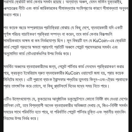
সরাসরি ক্রেডিট কার্ড কেনার সমর্থন রয়েছে। অন্যান্য অঞ্চল, যেমন মার্কিন যুক্তরাষ্ট্র,
এক্সচেঞ্জের নীতি এবং কার্ড জারিকারকের সীমাবদ্ধতার সংমিশ্রণের কারণে সীমাবদ্ধতা অনুভব
করতে পারে।
গত কয়েক বছরে সম্প্রদায়ের প্রতিক্রিয়া বোঝায় যে কিছু দেশে, ব্যবহারকারী যদি একটি
পূর্ণাঙ্গ পরিচয় যাচাইকরণ প্রক্রিয়া সম্পন্ন না করেন, তবে কার্ড কেনার বিকল্পগুলি
সাময়িকভাবে অক্ষম বা কম নির্ভরযোগ্য ছিল। মূল বিষয়টি হল যে KuCoin-এর ক্রেডিট
কার্ড পেমেন্ট গ্রহণের ক্ষমতা প্রায়শই প্রতিটি অঞ্চলে পেমেন্ট প্রসেসরদের সমর্থন এবং
অনুমোদিত কার্ড নেটওয়ার্কগুলির উপর নির্ভর করে।
সমর্থিত অঞ্চলের ব্যবহারকারীদের জন্য, পেমেন্ট পার্টনার কার্ড লেনদেন প্রক্রিয়াকরণ করার
পরে, ক্রয়কৃত ইথেরিয়াম দ্রুত ব্যবহারকারীর KuCoin ওয়ালেটে জমা হয়, প্রায় কয়েক
মিনিটের মধ্যে। এটি পুরানো ব্যাংক ট্রান্সফার পদ্ধতির তুলনায় কিনুন-এবং-ট্রেড প্রবাহকে
প্রায় তাৎক্ষণিক করে তোলে, যা কিছু প্ল্যাটফর্মে দিনের মধ্যে সময় নিতে পারে।
এটিও উল্লেখযোগ্য যে, কুকয়েনের আনুষ্ঠানিক ডকুমেন্টেশনে কোনো নির্দিষ্ট বাদ দেওয়া দেশের
তালিকা নেই, তবে বিশ্বব্যাপী অনেক ব্যবহারকারীর অভিজ্ঞতা দেখায় যে, জিও-নির্দিষ্ট সমর্থন
সময়ের সাথে পরিবর্তিত হতে পারে, যা পরিবর্তিত পেমেন্ট পার্টনার চুক্তি এবং স্থানীয় ব্যাংকিং
নিয়মের উপর নির্ভর করে।