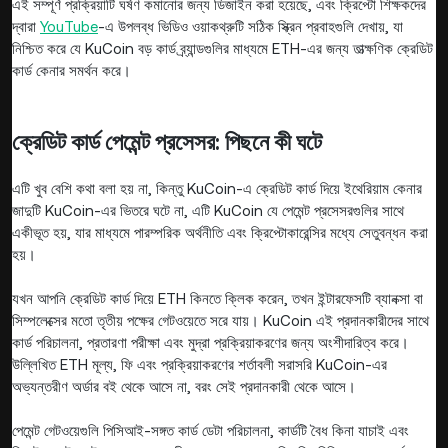
এই সম্পূর্ণ প্রক্রিয়াটি ঘর্ষণ কমানোর জন্য ডিজাইন করা হয়েছে, এবং ক্রিপ্টো শিক্ষকদের
দ্বারা
YouTube
-এ উপলব্ধ ভিডিও ওয়াকথ্রুটি সঠিক স্ক্রিন প্রবাহগুলি দেখায়, যা
নিশ্চিত করে যে KuCoin বড় কার্ড ব্র্যান্ডগুলির মাধ্যমে ETH-এর জন্য তাত্ক্ষণিক ক্রেডিট
কার্ড কেনার সমর্থন করে।
ক্রেডিট কার্ড পেমেন্ট প্রসেসর: পিছনে কী ঘটে
এটি খুব বেশি কথা বলা হয় না, কিন্তু KuCoin-এ ক্রেডিট কার্ড দিয়ে ইথেরিয়াম কেনার
জাদুটি KuCoin-এর ভিতরে ঘটে না, এটি KuCoin যে পেমেন্ট প্রসেসরগুলির সাথে
একীভূত হয়, যার মাধ্যমে পারম্পরিক অর্থনীতি এবং ক্রিপ্টোকারেন্সির মধ্যে সেতুবন্ধন করা
হয়।
যখন আপনি ক্রেডিট কার্ড দিয়ে ETH কিনতে ক্লিক করেন, তখন ইন্টারফেসটি ব্যানক্সা বা
সিম্পলেক্সের মতো তৃতীয় পক্ষের গেটওয়েতে সরে যায়। KuCoin এই প্রদানকারীদের সাথে
কার্ড পরিচালনা, প্রতারণা পরীক্ষা এবং মুদ্রা প্রক্রিয়াকরণের জন্য অংশীদারিত্ব করে।
উল্লিখিত ETH মূল্য, ফি এবং প্রক্রিয়াকরণের শর্তাবলী সরাসরি KuCoin-এর
অভ্যন্তরীণ অর্ডার বই থেকে আসে না, বরং সেই প্রদানকারী থেকে আসে।
পেমেন্ট গেটওয়েগুলি পিসিআই-সঙ্গত কার্ড ডেটা পরিচালনা, কার্ডটি বৈধ কিনা যাচাই এবং