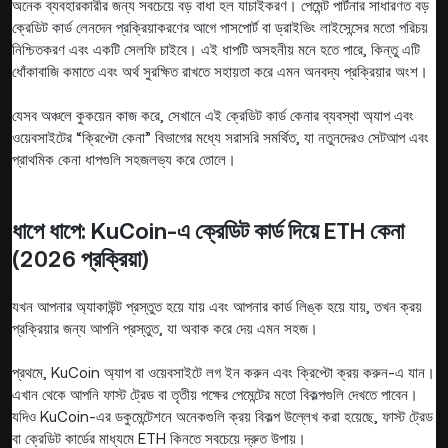
অনেক ব্যবহারকারীর জন্য সবচেয়ে বড় বাধা হল যাচাইকরণ। পেমেন্ট পার্টনার সাধারণত বড়
ক্রেডিট কার্ড লেনদেন প্রক্রিয়াকরণের আগে পাসপোর্ট বা ড্রাইভিং লাইসেন্সের মতো পরিচয়
নিশ্চিতকরণ এবং একটি সেলফি চাইবে। এই ধাপটি অসহনীয় মনে হতে পারে, কিন্তু এটি
ধোঁকাবাজি কমাতে এবং অর্থ সুরক্ষিত রাখতে সহায়তা করে এমন অনবদ্য প্রক্রিয়ার অংশ।
যেসব অঞ্চলে কুকয়েন কাজ করে, সেখানে এই ক্রেডিট কার্ড কেনার ব্যবস্থা অ্যাপ এবং
ওয়েবসাইটের “ক্রিপ্টো কেনা” বিভাগের মধ্যে সরাসরি সমর্থিত, যা নতুনদেরও সেটআপ এবং
প্রাথমিক কেনা ধাপগুলি সহজলভ্য করে তোলে।
ধাপে ধাপে: KuCoin-এ ক্রেডিট কার্ড দিয়ে ETH কেনা
(2026 প্রক্রিয়া)
যখন আপনার অ্যাকাউন্ট প্রস্তুত হয়ে যায় এবং আপনার কার্ড লিঙ্ক হয়ে যায়, তখন ক্রয়
প্রক্রিয়ার জন্য আপনি প্রস্তুত, যা অবাক করে দেয় এমন সহজ।
প্রথমে, KuCoin অ্যাপ বা ওয়েবসাইটে লগ ইন করুন এবং ক্রিপ্টো ক্রয় করুন-এ যান।
এখান থেকে আপনি ফাস্ট ট্রেড বা তৃতীয় পক্ষের পেমেন্টের মতো বিকল্পগুলি দেখতে পাবেন।
যদিও KuCoin-এর ডকুমেন্টেশনে অনেকগুলি ক্রয় বিকল্প উল্লেখ করা হয়েছে, ফাস্ট ট্রেড
বা ক্রেডিট কার্ডের মাধ্যমে ETH কিনতে সবচেয়ে দ্রুত উপায়।