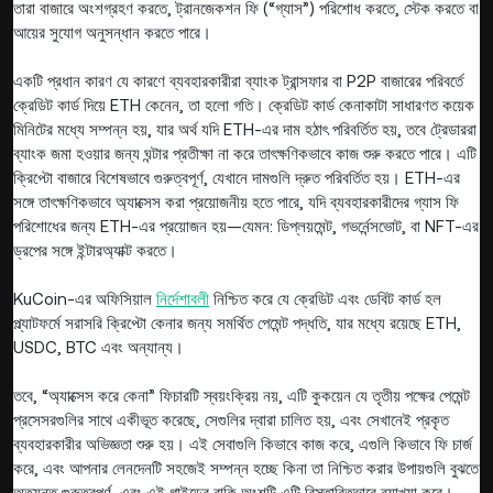
তারা বাজারে অংশগ্রহণ করতে, ট্রানজেকশন ফি (“গ্যাস”) পরিশোধ করতে, স্টেক করতে বা
আয়ের সুযোগ অনুসন্ধান করতে পারে।
একটি প্রধান কারণ যে কারণে ব্যবহারকারীরা ব্যাংক ট্রান্সফার বা P2P বাজারের পরিবর্তে
ক্রেডিট কার্ড দিয়ে ETH কেনেন, তা হলো গতি। ক্রেডিট কার্ড কেনাকাটা সাধারণত কয়েক
মিনিটের মধ্যে সম্পন্ন হয়, যার অর্থ যদি ETH-এর দাম হঠাৎ পরিবর্তিত হয়, তবে ট্রেডাররা
ব্যাংক জমা হওয়ার জন্য ঘন্টার প্রতীক্ষা না করে তাৎক্ষণিকভাবে কাজ শুরু করতে পারে। এটি
ক্রিপ্টো বাজারে বিশেষভাবে গুরুত্বপূর্ণ, যেখানে দামগুলি দ্রুত পরিবর্তিত হয়। ETH-এর
সঙ্গে তাৎক্ষণিকভাবে অ্যাক্সেস করা প্রয়োজনীয় হতে পারে, যদি ব্যবহারকারীদের গ্যাস ফি
পরিশোধের জন্য ETH-এর প্রয়োজন হয়—যেমন: ডিপ্লয়মেন্ট, গভর্নেন্সভোট, বা NFT-এর
ড্রপের সঙ্গে ইন্টারঅ্যাক্ট করতে।
KuCoin-এর অফিসিয়াল
নির্দেশাবলী
নিশ্চিত করে যে ক্রেডিট এবং ডেবিট কার্ড হল
প্ল্যাটফর্মে সরাসরি ক্রিপ্টো কেনার জন্য সমর্থিত পেমেন্ট পদ্ধতি, যার মধ্যে রয়েছে ETH,
USDC, BTC এবং অন্যান্য।
তবে, “অ্যাক্সেস করে কেনা” ফিচারটি স্বয়ংক্রিয় নয়, এটি কুকয়েন যে তৃতীয় পক্ষের পেমেন্ট
প্রসেসরগুলির সাথে একীভূত করেছে, সেগুলির দ্বারা চালিত হয়, এবং সেখানেই প্রকৃত
ব্যবহারকারীর অভিজ্ঞতা শুরু হয়। এই সেবাগুলি কিভাবে কাজ করে, এগুলি কিভাবে ফি চার্জ
করে, এবং আপনার লেনদেনটি সহজেই সম্পন্ন হচ্ছে কিনা তা নিশ্চিত করার উপায়গুলি বুঝতে
অত্যন্ত গুরুত্বপূর্ণ, এবং এই গাইডের বাকি অংশটি এটি বিস্তারিতভাবে ব্যাখ্যা করে।