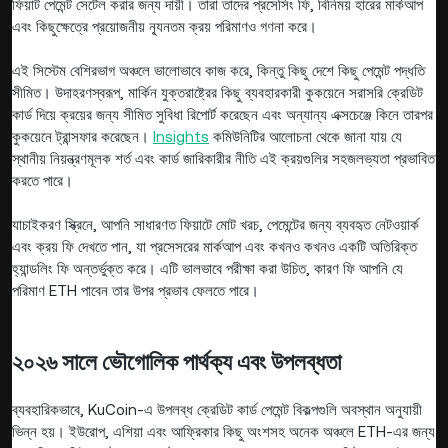
ফিয়াট পেমেন্ট সেটেল করার জন্য দায়ী। তারা তাদের প্রসেসিং ফি, বিনিময় হারের মার্কআপ
এবং কিছুক্ষেত্রে প্রয়োজনীয় ন্যূনতম ক্রয় পরিমাণও গণনা করে।
এই সিস্টেম বেশিরভাগ অঞ্চলে ভালোভাবে কাজ করে, কিন্তু কিছু দেশে কিছু পেমেন্ট পদ্ধতি
সীমিত। উদাহরণস্বরূপ, মার্কিন যুক্তরাষ্ট্রের কিছু ব্যবহারকারী কুকয়েনে সরাসরি ক্রেডিট
কার্ড দিয়ে ক্রয়ের জন্য সীমিত সুবিধা রিপোর্ট করেছেন এবং অন্যান্য এক্সচেঞ্জে কিনে তারপর
কুকয়েনে ট্রান্সফার করেছেন।
Insights
কমিউনিটির আলোচনা থেকে জানা যায় যে
স্থানীয় নিয়ন্ত্রণমূলক শর্ত এবং কার্ড জারিকারীর নীতি এই ক্রয়গুলির সহজলভ্যতা প্রভাবিত
করতে পারে।
যাচাইকরণ স্ক্রিনে, আপনি সাধারণত ফিয়াটে মোট খরচ, পেমেন্টের জন্য ব্যবহৃত নেটওয়ার্ক
এবং ক্রয় ফি দেখতে পান, যা প্রসেসরের মার্কআপ এবং কখনও কখনও একটি অতিরিক্ত
হ্যান্ডলিং ফি অন্তর্ভুক্ত করে। এটি ভালভাবে পরীক্ষা করা উচিত, কারণ ফি আপনি যে
পরিমাণ ETH পাবেন তার উপর প্রভাব ফেলতে পারে।
২০২৬ সালে ভৌগোলিক পার্থক্য এবং উপলব্ধতা
ব্যবহারিকভাবে, KuCoin-এ উপলব্ধ ক্রেডিট কার্ড পেমেন্ট বিকল্পগুলি অবস্থান অনুযায়ী
ভিন্ন হয়। ইউরোপ, এশিয়া এবং আফ্রিকার কিছু অংশসহ অনেক অঞ্চলে ETH-এর জন্য