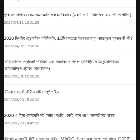
কুকিনের সাহায্যে কেএসএম অর্জন করবেন কিভাবে (একটি ডেটা-ভিত্তিক আয় কৌশল গাইড)
2026/04/11 16:01:29
2026 দ্বিতীয় ত্রৈমাসিক পরিস্থিতি: 10টি সবচেয়ে উল্লেখযোগ্য এয়ারড্রপ প্রকল্প কী কী?
2026/04/02 17:00:00
ভেরিয়েশনাল: প্রোজেক্ট পরিচিতি এবং সম্ভাব্য বিশ্লেষণ (আর্বিট্রামে ডিসেন্ট্রালাইজড
ডেরিভেটিভস ট্রেডিং প্রোটোকল)
2026/03/31 10:06:02
বিটগো ওয়ালেট কী? একটি সম্পূর্ণ গাইড
2026/03/20 15:00:02
2026 এ ক্রিপ্টোকারেন্সি শর্ট করার পদ্ধতি: একটি ধাপে ধাপে শুরুকারীদের গাইড
2026/03/20 14:45:02
ট্রেজার এনএফটি কী? বাস্তুতন্ত্র গাইড, MAGIC টোকেন এবং সুরক্ষা পর্যালোচনা (2026)