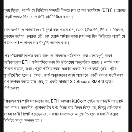
ক্রয় স্ক্রিনে, আপনি যে ডিজিটাল সম্পদটি কিনতে চান তা হল ইথেরিয়াম (ETH)। তারপর
পেমেন্ট পদ্ধতি হিসাবে ক্রেডিট কার্ড নির্বাচন করুন।
যখন আপনি যে পরিমাণ ফিয়াট মুদ্রা খরচ করতে চান, যেমন ইউএসডি, ইউরো বা জিবিপি,
কুকয়েন বর্তমান এক্সচেঞ্জ রেট এবং পেমেন্ট পার্টনার দ্বারা চার্জ করা ফির ভিত্তিতে আপনি যে
পরিমাণ ETH পাবেন তার উদ্ধৃতি প্রদর্শন করে।
শেষ পরিমাণটি নিশ্চিত করার আগে তা সাবধানে পর্যালোচনা করা গুরুত্বপূর্ণ, কারণ
তালিকাভুক্ত ETH পরিমাণটিতে ক্রয় ফি ইতিমধ্যে অন্তর্ভুক্ত রয়েছে। আপনি যখন
নিশ্চিত করবেন, তখন পেমেন্ট পার্টনার দ্বারা সমর্থিত একটি নিরাপদ কার্ড প্রবেশ পৃষ্ঠায়
পুনঃনির্দেশিত হবেন। এখানে, কার্ড অনুমোদনের জন্য আপনাকে একটি ব্যাংক যাচাইকরণ
ধাপ সম্পন্ন করতে হতে পারে, যা একটি সাধারণ 3D Secure SMS বা অ্যাপ
নিশ্চিতকরণ।
ট্রানজেকশন প্রক্রিয়াকরণের পর, ETH আপনার KuCoin মেইন অ্যাকাউন্ট ওয়ালেটে
দেখা যাবে। সময়সীমা প্রদানকারীর উপর নির্ভর করে ভিন্ন ভিন্ন হয়, কিন্তু বেশিরভাগ
ব্যবহারকারী রিপোর্ট করেছেন যে, একবার সফলভাবে অনুমোদিত হলে ক্রয়গুলি কয়েক
মিনিটের মধ্যে সম্পন্ন হয়।