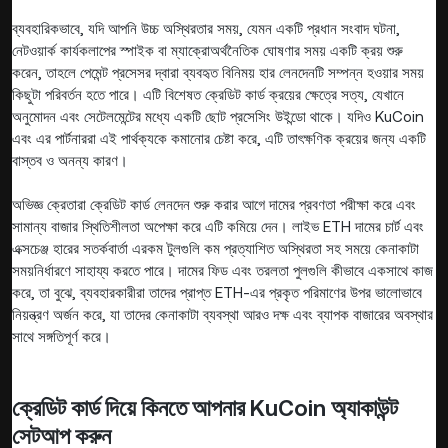
ব্যবহারিকভাবে, যদি আপনি উচ্চ অস্থিরতার সময়, যেমন একটি প্রধান সংবাদ ঘটনা,
নেটওয়ার্ক কার্যকলাপের স্পাইক বা ম্যাক্রোঅর্থনৈতিক ঘোষণার সময় একটি ক্রয় শুরু
করেন, তাহলে পেমেন্ট প্রসেসর দ্বারা ব্যবহৃত বিনিময় হার লেনদেনটি সম্পন্ন হওয়ার সময়
কিছুটা পরিবর্তন হতে পারে। এটি বিশেষত ক্রেডিট কার্ড ক্রয়ের ক্ষেত্রে সত্য, যেখানে
অনুমোদন এবং সেটেলমেন্টের মধ্যে একটি ছোট প্রসেসিং উইন্ডো থাকে। যদিও KuCoin
এবং এর পার্টনাররা এই পার্থক্যকে কমানোর চেষ্টা করে, এটি তাৎক্ষণিক ক্রয়ের জন্য একটি
বাস্তব ও অনন্য কারণ।
অভিজ্ঞ ক্রেতারা ক্রেডিট কার্ড লেনদেন শুরু করার আগে দামের প্রবণতা পরীক্ষা করে এবং
সামান্য বাজার স্থিতিশীলতা অপেক্ষা করে এটি কমিয়ে দেন। লাইভ ETH দামের চার্ট এবং
এক্সচেঞ্জ হারের সতর্কবার্তা এরকম টুলগুলি কম প্রত্যাশিত অস্থিরতা সহ সময়ে কেনাকাটা
সময়নির্ধারণে সাহায্য করতে পারে। দামের ফিড এবং তরলতা পুলগুলি কীভাবে একসাথে কাজ
করে, তা বুঝে, ব্যবহারকারীরা তাদের প্রাপ্ত ETH-এর প্রকৃত পরিমাণের উপর ভালোভাবে
নিয়ন্ত্রণ অর্জন করে, যা তাদের কেনাকাটা ব্যবস্থা আরও দক্ষ এবং ব্যাপক বাজারের অবস্থার
সাথে সঙ্গতিপূর্ণ করে।
ক্রেডিট কার্ড দিয়ে কিনতে আপনার KuCoin অ্যাকাউন্ট
সেটআপ করুন