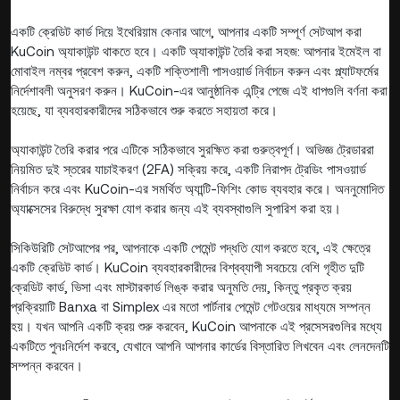
একটি ক্রেডিট কার্ড দিয়ে ইথেরিয়াম কেনার আগে, আপনার একটি সম্পূর্ণ সেটআপ করা
KuCoin অ্যাকাউন্ট থাকতে হবে। একটি অ্যাকাউন্ট তৈরি করা সহজ: আপনার ইমেইল বা
মোবাইল নম্বর প্রবেশ করুন, একটি শক্তিশালী পাসওয়ার্ড নির্বাচন করুন এবং প্ল্যাটফর্মের
নির্দেশাবলী অনুসরণ করুন। KuCoin-এর আনুষ্ঠানিক এন্ট্রি পেজে এই ধাপগুলি বর্ণনা করা
হয়েছে, যা ব্যবহারকারীদের সঠিকভাবে শুরু করতে সহায়তা করে।
অ্যাকাউন্ট তৈরি করার পরে এটিকে সঠিকভাবে সুরক্ষিত করা গুরুত্বপূর্ণ। অভিজ্ঞ ট্রেডাররা
নিয়মিত দুই স্তরের যাচাইকরণ (2FA) সক্রিয় করে, একটি নিরাপদ ট্রেডিং পাসওয়ার্ড
নির্বাচন করে এবং KuCoin-এর সমর্থিত অ্যান্টি-ফিশিং কোড ব্যবহার করে। অননুমোদিত
অ্যাক্সেসের বিরুদ্ধে সুরক্ষা যোগ করার জন্য এই ব্যবস্থাগুলি সুপারিশ করা হয়।
সিকিউরিটি সেটআপের পর, আপনাকে একটি পেমেন্ট পদ্ধতি যোগ করতে হবে, এই ক্ষেত্রে
একটি ক্রেডিট কার্ড। KuCoin ব্যবহারকারীদের বিশ্বব্যাপী সবচেয়ে বেশি গৃহীত দুটি
ক্রেডিট কার্ড, ভিসা এবং মাস্টারকার্ড লিঙ্ক করার অনুমতি দেয়, কিন্তু প্রকৃত ক্রয়
প্রক্রিয়াটি Banxa বা Simplex এর মতো পার্টনার পেমেন্ট গেটওয়ের মাধ্যমে সম্পন্ন
হয়। যখন আপনি একটি ক্রয় শুরু করবেন, KuCoin আপনাকে এই প্রসেসরগুলির মধ্যে
একটিতে পুনঃনির্দেশ করবে, যেখানে আপনি আপনার কার্ডের বিস্তারিত লিখবেন এবং লেনদেনটি
সম্পন্ন করবেন।