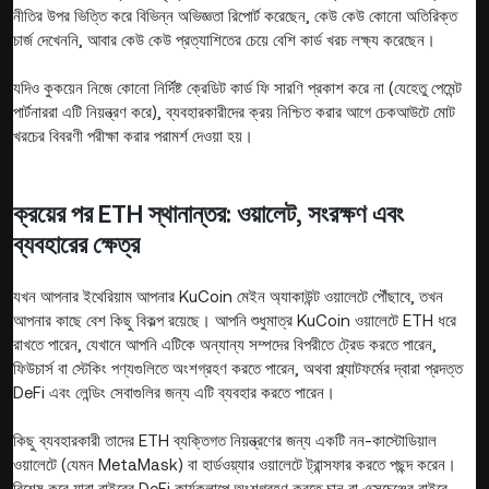
নীতির উপর ভিত্তি করে বিভিন্ন অভিজ্ঞতা রিপোর্ট করেছেন, কেউ কেউ কোনো অতিরিক্ত
চার্জ দেখেননি, আবার কেউ কেউ প্রত্যাশিতের চেয়ে বেশি কার্ড খরচ লক্ষ্য করেছেন।
যদিও কুকয়েন নিজে কোনো নির্দিষ্ট ক্রেডিট কার্ড ফি সারণি প্রকাশ করে না (যেহেতু পেমেন্ট
পার্টনাররা এটি নিয়ন্ত্রণ করে), ব্যবহারকারীদের ক্রয় নিশ্চিত করার আগে চেকআউটে মোট
খরচের বিবরণী পরীক্ষা করার পরামর্শ দেওয়া হয়।
ক্রয়ের পর ETH স্থানান্তর: ওয়ালেট, সংরক্ষণ এবং
ব্যবহারের ক্ষেত্র
যখন আপনার ইথেরিয়াম আপনার KuCoin মেইন অ্যাকাউন্ট ওয়ালেটে পৌঁছাবে, তখন
আপনার কাছে বেশ কিছু বিকল্প রয়েছে। আপনি শুধুমাত্র KuCoin ওয়ালেটে ETH ধরে
রাখতে পারেন, যেখানে আপনি এটিকে অন্যান্য সম্পদের বিপরীতে ট্রেড করতে পারেন,
ফিউচার্স বা স্টেকিং পণ্যগুলিতে অংশগ্রহণ করতে পারেন, অথবা প্ল্যাটফর্মের দ্বারা প্রদত্ত
DeFi এবং লেন্ডিং সেবাগুলির জন্য এটি ব্যবহার করতে পারেন।
কিছু ব্যবহারকারী তাদের ETH ব্যক্তিগত নিয়ন্ত্রণের জন্য একটি নন-কাস্টোডিয়াল
ওয়ালেটে (যেমন MetaMask) বা হার্ডওয়্যার ওয়ালেটে ট্রান্সফার করতে পছন্দ করেন।
বিশেষ করে যারা বাইরের DeFi কার্যকলাপে অংশগ্রহণ করতে চান বা এক্সচেঞ্জের বাইরে