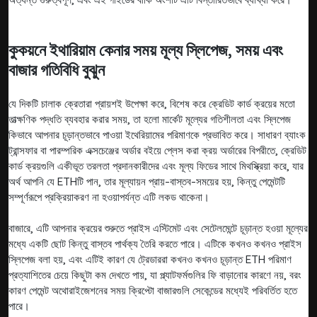
কুকয়নে ইথারিয়াম কেনার সময় মূল্য স্লিপেজ, সময় এবং
বাজার গতিবিধি বুঝুন
যে দিকটি চালাক ক্রেতারা প্রায়শই উপেক্ষা করে, বিশেষ করে ক্রেডিট কার্ড ক্রয়ের মতো
তাত্ক্ষণিক পদ্ধতি ব্যবহার করার সময়, তা হলো মার্কেট মূল্যের গতিশীলতা এবং স্লিপেজ
কিভাবে আপনার চূড়ান্তভাবে পাওয়া ইথেরিয়ামের পরিমাণকে প্রভাবিত করে। সাধারণ ব্যাংক
ট্রান্সফার বা পারম্পরিক এক্সচেঞ্জের অর্ডার বইয়ে প্লেস করা ক্রয় অর্ডারের বিপরীতে, ক্রেডিট
কার্ড ক্রয়গুলি একীভূত তরলতা প্রদানকারীদের এবং মূল্য ফিডের সাথে মিথস্ক্রিয়া করে, যার
অর্থ আপনি যে ETHটি পান, তার মূল্যায়ন প্রায়-বাস্তব-সময়ের হয়, কিন্তু পেমেন্টটি
সম্পূর্ণরূপে প্রক্রিয়াকরণ না হওয়াপর্যন্ত এটি লকড থাকেনা।
বাজারে, এটি আপনার ক্রয়ের শুরুতে প্রাইস এস্টিমেট এবং সেটেলমেন্টে চূড়ান্ত হওয়া মূল্যের
মধ্যে একটি ছোট কিন্তু বাস্তব পার্থক্য তৈরি করতে পারে। এটিকে কখনও কখনও প্রাইস
স্লিপেজ বলা হয়, এবং এটিই কারণ যে ট্রেডাররা কখনও কখনও চূড়ান্ত ETH পরিমাণ
প্রত্যাশিতের চেয়ে কিছুটা কম দেখতে পায়, যা প্ল্যাটফর্মগুলির ফি বাড়ানোর কারণে নয়, বরং
কারণ পেমেন্ট অথোরাইজেশনের সময় ক্রিপ্টো বাজারগুলি সেকেন্ডের মধ্যেই পরিবর্তিত হতে
পারে।