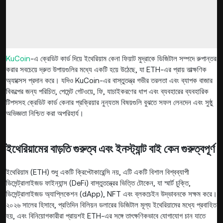
KuCoin
-এ ক্রেডিট কার্ড দিয়ে ইথেরিয়াম কেনা ফিয়াট মুদ্রাকে ডিজিটাল সম্পদে রুপান্তর
করার সবচেয়ে দ্রুত উপায়গুলির মধ্যে একটি হয়ে উঠেছে, যা ETH-এর প্রায় তাত্ক্ষণিক
অ্যাক্সেস প্রদান করে। যদিও KuCoin-এর বাস্তুতন্ত্র গভীর তরলতা এবং ব্যাপক বাজার
বিকল্পের জন্য পরিচিত, পেমেন্ট গেটওয়ে, ফি, যাচাইকরণের ধাপ এবং ব্যবহারের ব্যবহারিক
টিপসসহ ক্রেডিট কার্ড কেনার প্রক্রিয়ার নুন্যতম বিষয়গুলি বুঝতে সফল লেনদেন এবং সুষ্ঠু
অভিজ্ঞতা নিশ্চিত করা অপরিহার্য।
ইথেরিয়ামের বাড়তি গুরুত্ব এবং ইনস্ট্যান্ট বাই কেন গুরুত্বপূর্ণ
ইথেরিয়াম (ETH) শুধু একটি ক্রিপ্টোকারেন্সি নয়, এটি একটি বিশাল বিশ্বব্যাপী
ডিসেন্ট্রালাইজড ফাইন্যান্স (DeFi) বাস্তুতন্ত্রের ভিত্তি টোকেন, যা স্মার্ট চুক্তি,
ডিসেন্ট্রালাইজড অ্যাপ্লিকেশন (dApp), NFT এবং ব্লকচেইন উদ্ভাবনকে সক্ষম করে।
২০২৬ সালের হিসাবে, প্রতিদিন বিলিয়ন ডলারের ডিজিটাল মূল্য ইথেরিয়ামের মধ্যে প্রবাহিত
হয়, এবং বিনিয়োগকারীরা প্রায়শই ETH-এর সঙ্গে তাৎক্ষণিকভাবে যোগাযোগ চান যাতে