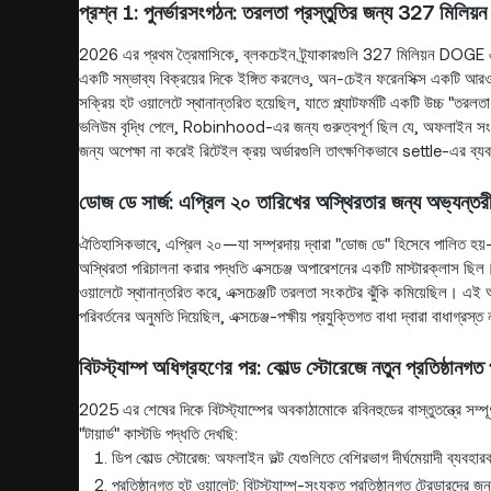
প্রশ্ন 1: পুনর্ভারসংগঠন: তরলতা প্রস্তুতির জন্য 327 মিলিয
2026 এর প্রথম ত্রৈমাসিকে, ব্লকচেইন ট্র্যাকারগুলি 327 মিলিয়ন DOGE এ
একটি সম্ভাব্য বিক্রয়ের দিকে ইঙ্গিত করলেও, অন-চেইন ফরেনসিক্স একটি আরও 
সক্রিয় হট ওয়ালেটে স্থানান্তরিত হয়েছিল, যাতে প্ল্যাটফর্মটি একটি উচ্
ভলিউম বৃদ্ধি পেলে, Robinhood-এর জন্য গুরুত্বপূর্ণ ছিল যে, অফলাইন সংরক্
জন্য অপেক্ষা না করেই রিটেইল ক্রয় অর্ডারগুলি তাৎক্ষণিকভাবে settle-এর ব্য
ডোজ ডে সার্জ: এপ্রিল ২০ তারিখের অস্থিরতার জন্য অভ্যন্তরীণ 
ঐতিহাসিকভাবে, এপ্রিল ২০—যা সম্প্রদায় দ্বারা "ডোজ ডে" হিসেবে পালিত হয
অস্থিরতা পরিচালনা করার পদ্ধতি এক্সচেঞ্জ অপারেশনের একটি মাস্টারক্লাস ছি
ওয়ালেটে স্থানান্তরিত করে, এক্সচেঞ্জটি তরলতা সংকটের ঝুঁকি কমিয়েছিল। এই অ
পরিবর্তনের অনুমতি দিয়েছিল, এক্সচেঞ্জ-পক্ষীয় প্রযুক্তিগত বাধা দ্বারা বাধাগ্রস্ত
বিটস্ট্যাম্প অধিগ্রহণের পর: কোল্ড স্টোরেজে নতুন প্রতিষ্ঠানগত প্
2025 এর শেষের দিকে বিটস্ট্যাম্পের অবকাঠামোকে রবিনহুডের বাস্তুতন্ত্রে সম্প
"টায়ার্ড" কাস্টডি পদ্ধতি দেখছি:
ডিপ কোল্ড স্টোরেজ: অফলাইন ভল্ট যেগুলিতে বেশিরভাগ দীর্ঘমেয়াদী ব্যবহা
প্রতিষ্ঠানগত হট ওয়ালেট: বিটস্ট্যাম্প-সংযুক্ত প্রতিষ্ঠানগত ট্রেডারদের জ