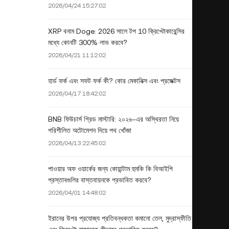
2026/04/24 15:27:02
XRP বনাম Doge: 2026 সালে টপ 10 ক্রিপ্টোকারেন্সির
মধ্যে কোনটি 300% লাভ করবে?
2026/04/21 11:12:02
হার্ড ফর্ক এবং সফট ফর্ক কী? কোর মেকানিক্স এবং প্রজেক্টস
2026/04/17 18:42:02
BNB ফিউচার্স গ্রিড মাস্টারি: ২০২৬-এর অস্থিরতা নিয়ে
পরিশীলিত অটোমেশন দিয়ে পথ খোঁজা
2026/04/13 22:45:02
পাওয়ার অফ ওয়ার্কের জন্য কোয়ান্টাম হুমকি কি বিআইপি
প্রস্তাবগুলির বাস্তবায়নকে প্রভাবিত করবে?
2026/04/01 14:48:02
ইরানের উপর প্রযোজ্য প্রতিবন্ধকতা কমানো তেল, মুদ্রাস্ফীতি