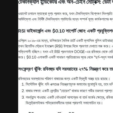
টেকনিক্যাল ইন্ডিকেটর এবং অন-চেইন মেট্রিক্স: ডেটা
ওয়ালেট চলাচল ম্যাক্রো দৃশ্য প্রদান করে, যখন টেকনিক্যাল বিশ্লেষণ দিনপ্রতি ট
আউটফ্লো এবং নির্দিষ্ট টেকনিক্যাল প্যাটার্নের মধ্যে সম্পর্ক মূল্য কার্যকলাপে
RSI ডাইভার্জেন্স এবং $0.10 সাপোর্ট জোন: একটি প্রযুক্তিগত
এপ্রিল ২০২৬-এর মধ্যে, ডগিকয়েন দৈনিক চার্টে একটি ক্লাসিক বুলিশ ডাইভারজ
তখন রিলেটিভ স্ট্রেংথ ইনডেক্স (RSI) উপরের দিকে প্রবণতা দেখাতে শুরু করে। এটি
শক্তিশালী হচ্ছিল। যখন এই RSI প্রবণতাকে DOGE-এর রবিনহুড থেকে বেরিয়ে 
করে। $0.10 এলাকাটি একটি সাধারণ প্রতিরোধের স্তর থেকে "দুর্গ-সদৃশ সমর্থন"-এ 
সংকেন্দ্রণ ঝুঁকি: রবিনহুড যদি সরবরাহের ২৭% নিয়ন্ত্রণ করে 
রবিনহুডের অবস্থানের পরিমাণ বাজারের জন্য একটি দ্বিমুখী অস্ত্র হয়ে রয়েছে।
সিস্টেমিক ঝুঁকি: যদি এক্সচেঞ্জ নিয়ন্ত্রণমূলক জমানোর মুখোমুখি হয়, তবে
বাজার দক্ষতা: একটি কেন্দ্রীয় "হোয়েল" থাকার কারণে গভীর তরলতা প্রাপ্ত 
গভর্ন্যান্স পাওয়ার: একটি নেটওয়ার্ক আপগ্রেড বা হার্ড ফর্কের ক্ষেত্রে, র
ডিসেন্ট্রালাইজড পবিত্রতাবাদীদের দ্বারা প্রায়শই সমালোচিত হয়।