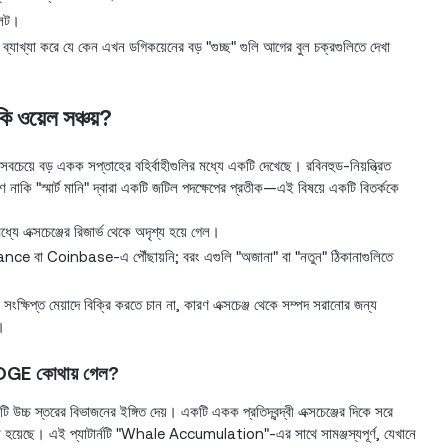
ালেট।
্যাখ্যা করে যে কেন এখন ডগিকয়েনের বড় "গুচ্ছ" গুলি আগের বুল চক্রগুলিতে দেখা
ি ওয়েল সঞ্চয়?
চেয়ে বড় একক সপ্তাহের বহির্বাহীগুলির মধ্যে একটি দেখেছে। রবিনহুড-নিয়ন্ত্রিত
্ষণ নাকি "স্মার্ট মানি" দ্বারা একটি জটিল পদক্ষেপের প্রতীক—এই বিষয়ে একটি বিতর্ককে
্যে এক্সচেঞ্জের রিজার্ভ থেকে অদৃশ্য হয়ে গেল।
ন Binance বা Coinbase-এ পৌঁছায়নি; বরং এগুলি "অজানা" বা "নতুন" ঠিকানাগুলিতে
সংক্ষিপ্ত মেয়াদে বিক্রি করতে চান না, কারণ এক্সচেঞ্জ থেকে সম্পদ সরানোর জন্য
।
 DOGE কোথায় গেল?
 স্তরের বিভাজনের ইঙ্গিত দেয়। একটি একক প্রতিদ্বন্দ্বী এক্সচেঞ্জের দিকে সরে
ণ করা হয়েছে। এই প্যাটার্নটি "Whale Accumulation"-এর সাথে সামঞ্জস্যপূর্ণ, যেখানে