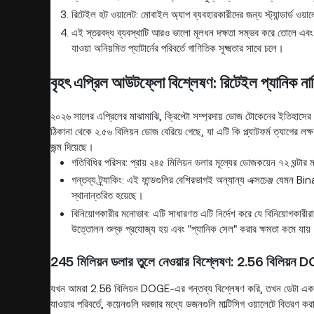
রিটেইল হট ওয়ালেট: মোবাইল অ্যাপ ব্যবহারকারীদের জন্য স্ট্যান্ডার্ড ওয়
এই স্তরবদ্ধ ব্যবস্থাটি আরও ভালো মূলধন দক্ষতা সম্ভব করে তোলে এবং ব
যাওয়া অনিয়মিত প্যাটার্নের পরিবর্তে গাণিতিক সূক্ষ্মতার সাথে চলে।
বৃহৎ এপ্রিল আউটফ্লো বিশ্লেষণ: রিটেইল প্যানিক নাক
২০২৬ সালের এপ্রিলের মাঝামাঝি, ক্রিপ্টো সম্প্রদায় ডোজ টোকেনের ইতিহাসের সব
ঠিকানা থেকে ২.৫৬ বিলিয়ন ডোজ বেরিয়ে গেছে, যা এটি কি প্ল্যাটফর্ম ত্যাগের লক
জন্ম দিয়েছে।
গতিবিধির পরিসর: প্রায় ২৪৫ মিলিয়ন ডলার মূল্যের ডোজকয়েন ৭২ ঘন্টার মধ
গন্তব্য ট্র্যাকিং: এই ফান্ডগুলির বেশিরভাগই অন্যান্য এক্সচেঞ্জ যেম
স্থানান্তরিত হয়েছে।
বিনিয়োগকারীর মনোভাব: এটি সাধারণত এটি নির্দেশ করে যে বিনিয়োগকারীরা 
উত্তোলন শুল্ক প্রযোজ্য হয় এবং "প্যানিক সেল" করার ক্ষমতা কমে যায়
245 মিলিয়ন ডলার তুলে নেওয়ার বিশ্লেষণ: 2.56 বিলিয়ন
যখন আমরা 2.56 বিলিয়ন DOGE-এর গন্তব্য বিশ্লেষণ করি, তখন ডেটা একটি উচ্চ
যাওয়ার পরিবর্তে, কয়েনগুলি দরজার মধ্যে ডজনগুলি মাল্টিসিগ ওয়ালেটে বিতর