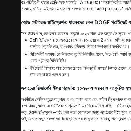
বড় এন্টিটিগুলি তাদের হোল্ডিংসকে সহজেই "Whale Bot" অ্যালার্টগুলির দ্
সরবরাহ কমিয়ে, এই বড় হোল্ডারগুলি সফলভাবে "sell-side pressure" কমিয়েছে
কোল্ড স্টোরেজ মাইগ্রেশন: ধারকদের কেন DOGE প্রাইভেট ওয
"নন ইয়ার কীস, নন ইয়ার কয়েনস" মন্ত্রটি ২০২৬ সালে এক অত্যধিক স্তরে পৌ
DeFi ইন্টিগ্রেশন: ডোজকয়েনের জন্য নতুন লেয়ার-2 সমাধানগুলি ব্য
অর্জনের অনুমতি দেয়, যা এখনও রবিনহুড অ্যাপে সম্পূর্ণরূপে সমর্থিত নয়।
সিকিউরিটি সমস্যা: রোবিনহুডের দৃঢ় সিকিউরিটির পরেও, উচ্চ-নেট-ওয়ার্থ ব্
এয়ার-গ্যাপড সিকিউরিটি।
দীর্ঘমেয়াদী বিশ্বাস: যারা ডোজকয়েনকে "চিরস্থায়ী সম্পদ" হিসাবে দেখেন,
চাবি ধরে রাখতে পছন্দ করেন।
এক্সচেঞ্জ রিজার্ভের উপর প্রভাব: ২০২৬-এ সরবরাহ সংকুচিত হও
অর্থনীতির মৌলিক সূত্র অনুসারে, যখন যোগান কমে এবং চাহিদা স্থির থাকে বা বাড
কমে যাচ্ছে, আমরা একটি "তরলতা শূন্যতা"-এর দিকে এগিয়ে যাচ্ছি। যদি ২০২৬ এ
নতুন পেমেন্ট ইন্টিগ্রেশন—ঘটে, তবে নতুন ক্রেতাদের জন্য এক্সচেঞ্জগুলিতে 
ঘটে, যেখানে নতুন চাহিদা পূরণের জন্য কোনও বিক্রেতা না থাকায়, দাম প্রবলভা