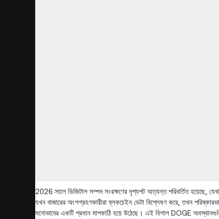
2026 সালে ডিজিটাল সম্পদ সংরক্ষণের দৃশ্যপট অত্যন্ত পরিবর্তিত হয়েছে, যেখান
যখন বাজারের অংশগ্রহণকারীরা ব্লকচেইন ডেটা বিশ্লেষণ করে, তখন পরিষ্কারভাবে দ
মনোভাবের একটি প্রধান মাপকাঠি হয়ে উঠেছে। এই বিশাল DOGE অবস্থানগুলি কীভা