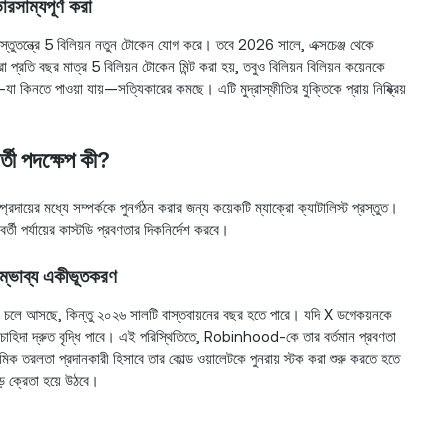
রসাম্যপূর্ণ করা
তুতন্ত্রে 5 বিলিয়ন নতুন টোকেন যোগ করে। তবে 2026 সালে, এক্সচেঞ্জ থেকে
 প্রতি বছর মাত্র 5 বিলিয়ন টোকেন মিন্ট করা হয়, তবুও বিলিয়ন বিলিয়ন কয়েনকে
া কিনতে পাওয়া যায়—সত্যিকারের কমছে। এটি মুদ্রাস্ফীতির যুক্তিকে প্রায় নিষ্ক্রিয়
র্তী পদক্ষেপ কী?
য়ের মধ্যে সম্পর্ককে পুনর্গঠন করার জন্য কয়েকটি ম্যাক্রো ক্যাটালিস্ট প্রস্তুত।
রবর্তী পর্যায়ের কাস্টডি প্রবণতার দিকনির্দেশ করবে।
ম্ভাব্য একীভূতকরণ
ছর চলে আসছে, কিন্তু ২০২৬ সালটি বাস্তবায়নের বছর হতে পারে। যদি X ডগেকয়নকে
চাহিদা দ্রুত বৃদ্ধি পাবে। এই পরিস্থিতিতে, Robinhood-কে তার বর্তমান প্রবণতা
মিক তরলতা প্রদানকারী হিসাবে তার কোল্ড ওয়ালেটকে পুনরায় স্টক করা শুরু করতে হতে
ড় ক্রেতা হয়ে উঠবে।