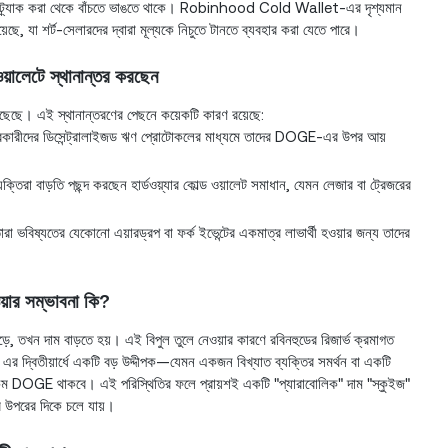
বারা ট্র্যাক করা থেকে বাঁচতে ভাঙতে থাকে। Robinhood Cold Wallet-এর দৃশ্যমান
, যা শর্ট-সেলারদের দ্বারা মূল্যকে নিচুতে টানতে ব্যবহার করা যেতে পারে।
়ালেটে স্থানান্তর করছেন
ঁছেছে। এই স্থানান্তরণের পেছনে কয়েকটি কারণ রয়েছে:
বহারকারীদের ডিসেন্ট্রালাইজড ঋণ প্রোটোকলের মাধ্যমে তাদের DOGE-এর উপর আয়
যক্তিরা বাড়তি পছন্দ করছেন হার্ডওয়্যার কোল্ড ওয়ালেট সমাধান, যেমন লেজার বা ট্রেজরের
 তারা ভবিষ্যতের যেকোনো এয়ারড্রপ বা ফর্ক ইভেন্টের একমাত্র লাভার্থী হওয়ার জন্য তাদের
য়ার সম্ভাবনা কি?
়ে, তখন দাম বাড়তে হয়। এই বিপুল তুলে নেওয়ার কারণে রবিনহুডের রিজার্ভ ক্রমাগত
র দ্বিতীয়ার্ধে একটি বড় উদ্দীপক—যেমন একজন বিখ্যাত ব্যক্তির সমর্থন বা একটি
খুবই কম DOGE থাকবে। এই পরিস্থিতির ফলে প্রায়শই একটি "প্যারাবোলিক" দাম "স্কুইজ"
বে উপরের দিকে চলে যায়।