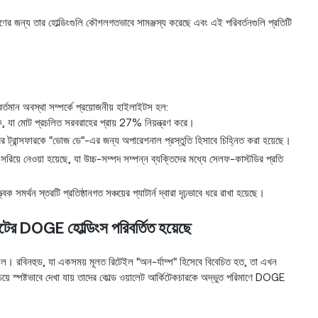
রণের জন্য তার হোল্ডিংগুলি কৌশলগতভাবে সামঞ্জস্য করেছে এবং এই পরিবর্তনগুলি প্রতিটি
্তমান অবস্থা সম্পর্কে প্রয়োজনীয় হাইলাইটস হল:
 যা মোট প্রচলিত সরবরাহের প্রায় 27% নিয়ন্ত্রণ করে।
রের ট্রান্সফারকে "ডোজ ডে"-এর জন্য অপারেশনাল প্রস্তুতি হিসাবে চিহ্নিত করা হয়েছে।
রিয়ে নেওয়া হয়েছে, যা উচ্চ-সম্পদ সম্পন্ন ব্যক্তিদের মধ্যে সেলফ-কাস্টডির প্রতি
 সমর্থন স্তরটি প্রতিষ্ঠানগত সঞ্চয়ের প্যাটার্ন দ্বারা দৃঢ়ভাবে ধরে রাখা হয়েছে।
েটের DOGE হোল্ডিংস পরিবর্তিত হয়েছে
ছিল। রবিনহুড, যা একসময় মূলত রিটেইল "অন-র্যাম্প" হিসেবে বিবেচিত হত, তা এখন
য়ে স্পষ্টভাবে দেখা যায় তাদের কোল্ড ওয়ালেট আর্কিটেকচারকে অদ্ভুত পরিমাণে DOGE