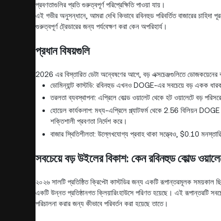
প্রবণতাগুলির প্রতি গুরুত্বপূর্ণ পরিপ্রেক্ষিতি পাওয়া যায়।
এই গভীর অনুসন্ধানে, আমরা দেখি কিভাবে রবিনহুড পরিবর্তিত বাজারের চাহিদা পূ
গুরুত্বপূর্ণ ট্রেডারের জন্য পর্যবেক্ষণ করা কেন অপরিহার্য।
প্রধান বিষয়গুলি
2026 এর বিস্তারিত ডেটা অন্বেষণের আগে, বড় এক্সচেঞ্জগুলিতে ডোজকয়েনের বর
ডোমিন্যান্ট কাস্টডি: রবিনহুড এখনও DOGE-এর সবচেয়ে বড় একক ধারক,
তরলতা ব্যবস্থাপনা: এপ্রিলে কোল্ড ওয়ালেট থেকে হট ওয়ালেটে বড় পরিস
হোয়েল কার্যকলাপ: মধ্য-এপ্রিলে প্ল্যাটফর্ম থেকে 2.56 বিলিয়ন DOGE স
শক্তিশালী প্রবণতা নির্দেশ করে।
বাজার স্থিতিশীলতা: উল্লেখযোগ্য প্রবাহ থাকা সত্ত্বেও, $0.10 মনস্তাত্ত্বিক
সবচেয়ে বড় উইলের বিকাশ: কেন রবিনহুড কোল্ড ওয়াল
২০২৬ সালটি প্রতিষ্ঠিত ক্রিপ্টো কাস্টডির জন্য একটি রূপান্তরমূলক সময়কাল 
একটি উন্নত প্রতিষ্ঠানগত ক্লিয়ারিংহাউসে পরিণত হয়েছে। এই রূপান্তরটি সবচে
পরিচালনা করার জন্য কীভাবে পরিবর্তন করা হয়েছে তাতে।