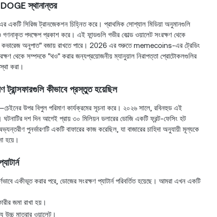
়ন DOGE স্থানান্তর
র একটি সিরিজ ট্রানজেকশন চিহ্নিত করে। প্রাথমিক সোশ্যাল মিডিয়া অনুমানগুলি
গণনাকৃত পদক্ষেপ প্রকাশ করে। এই ফান্ডগুলি গভীর কোল্ড ওয়ালেট সংরক্ষণ থেকে
চ "তরলতা কভারেজ অনুপাত" বজায় রাখতে পারে। 2026 এর শুরুতে memecoins-এর ট্রেডিং
ষণ থেকে সম্পদকে "থও" করার জন্যপ্রয়োজনীয় ম্যানুয়াল নিরাপত্তা প্রোটোকলগুলির
বস্থা করা।
ট্রান্সফারগুলি কীভাবে প্রস্তুত হয়েছিল
়—চেইনের উপর বিপুল পরিমাণ কার্যক্রমের সূচনা করে। ২০২৬ সালে, রবিনহুড এই
ল। ঘটনাটির দশ দিন আগেই প্রায় ৩০ মিলিয়ন ডলারের ডোজি একটি ফ্রন্ট-ফেসিং হট
ভ্যন্তরীণ পুনর্ভারণটি একটি বাফারের কাজ করেছিল, যা বাজারের চাহিদা অনুযায়ী মূল্যকে
 না হয়ে।
যাটার্ন
ূর্ণভাবে একীভূত করার পরে, ডোজের সংরক্ষণ প্যাটার্ন পরিবর্তিত হয়েছে। আমরা এখন একটি
রকারীর জমা রাখা হয়।
ন্য উচ্চ মাত্রার ওয়ালেট।