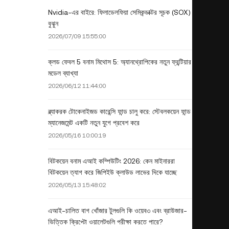
Nvidia-এর বাইরে: ফিলাডেলফিয়া সেমিকন্ডাক্টর সূচক (SOX)
বুঝুন
2026/07/09 15:55:00
ক্লড ফেবল 5 বনাম মিথোস 5: অ্যানথ্রোপিকের নতুন ফ্রন্টিয়ার
মডেল ব্যাখ্যা
2026/06/12 11:44:00
ব্ল্যাকরক টোকেনাইজড কারেন্সি ফান্ড চালু করে: স্টেবলকয়েন ফান্ড
ম্যানেজমেন্ট একটি নতুন যুগে প্রবেশ করে
2026/05/16 10:00:19
বিটকয়েন বনাম এআই কম্পিউটিং 2026: কেন মাইনাররা
বিটকয়েন ত্যাগ করে জিপিইউ ক্লাউড লাভের দিকে যাচ্ছে
2026/05/13 15:48:02
এআই-চালিত বাগ খোঁজার টুলগুলি কি ওয়েব৩ এবং ব্রাউজার-
ভিত্তিক ক্রিপ্টো ওয়ালেটগুলি পরীক্ষা করতে পারে?