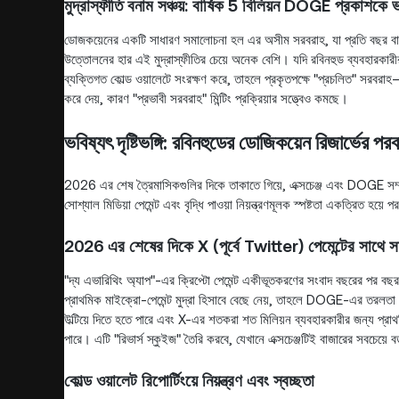
মুদ্রাস্ফীতি বনাম সঞ্চয়: বার্ষিক 5 বিলিয়ন DOGE প্রকাশকে ভা
ডোজকয়েনের একটি সাধারণ সমালোচনা হল এর অসীম সরবরাহ, যা প্রতি বছর বাস্
উত্তোলনের হার এই মুদ্রাস্ফীতির চেয়ে অনেক বেশি। যদি রবিনহুড ব্যবহারকারীরা
ব্যক্তিগত কোল্ড ওয়ালেটে সংরক্ষণ করে, তাহলে প্রকৃতপক্ষে "প্রচলিত" সরবরাহ—য
করে দেয়, কারণ "প্রভাবী সরবরাহ" মিন্টিং প্রক্রিয়ার সত্ত্বেও কমছে।
ভবিষ্যৎ দৃষ্টিভঙ্গি: রবিনহুডের ডোজিকয়েন রিজার্ভের পরব
2026 এর শেষ ত্রৈমাসিকগুলির দিকে তাকাতে গিয়ে, এক্সচেঞ্জ এবং DOGE সম্প্রদা
সোশ্যাল মিডিয়া পেমেন্ট এবং বৃদ্ধি পাওয়া নিয়ন্ত্রণমূলক স্পষ্টতা একত্রিত হয়ে প
2026 এর শেষের দিকে X (পূর্বে Twitter) পেমেন্টের সাথে স
"দ্য এভারিথিং অ্যাপ"-এর ক্রিপ্টো পেমেন্ট একীভূতকরণের সংবাদ বছরের পর ব
প্রাথমিক মাইক্রো-পেমেন্ট মুদ্রা হিসাবে বেছে নেয়, তাহলে DOGE-এর তরলতা 
উল্টিয়ে দিতে হতে পারে এবং X-এর শতকরা শত মিলিয়ন ব্যবহারকারীর জন্য প্রাথ
পারে। এটি "রিভার্স স্কুইজ" তৈরি করবে, যেখানে এক্সচেঞ্জটিই বাজারের সবচেয়ে ব
কোল্ড ওয়ালেট রিপোর্টিংয়ে নিয়ন্ত্রণ এবং স্বচ্ছতা