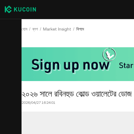
হোম
ব্লগ
Market Insight
বিশদে
২০২৬ সালে রবিনহুড কোল্ড ওয়ালেটের ডোজ হ
2026/04/27 16:24:01