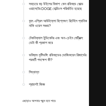
সবচেয়ে বড় উইলের বিকাশ: কেন রবিনহুড কোল্ড
ওয়ালেটের DOGE হোল্ডিংস পরিবর্তিত হয়েছে
বৃহৎ এপ্রিল আউটফ্লো বিশ্লেষণ: রিটেইল প্যানিক
নাকি ওয়েল সঞ্চয়?
টেকনিক্যাল ইন্ডিকেটর এবং অন-চেইন মেট্রিক্স:
ডেটা কী প্রকাশ করে
ভবিষ্যৎ দৃষ্টিভঙ্গি: রবিনহুডের ডোজিকয়েন রিজার্ভের
পরবর্তী পদক্ষেপ কী?
সিদ্ধান্ত
প্রায়শই জিজ্ঞ
এছাড়াও আপনার পছন্দ হতে পারে