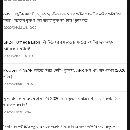
কোবো এজেন্টিক ওয়ালেট চালু করেছে: কীভাবে কোবোর এজেন্টিক ওয়ালেট এআই এজেন্টগুলিকে
নিয়ন্ত্রণ হারানোর ঝুঁকি না নিয়ে বাধ্যতামূলক স্বাধীনতা প্রদান করে
2026/04/22 18:42:02
SN24 (Omega Labs) কী: বিট্টেনসর বাস্তুতন্ত্রের সবচেয়ে বড় ডিসেন্ট্রালাইজড
মাল্টিমোডাল ডেটাসেট
2026/04/21 10:54:02
KuCoin-এ NEAR অর্জনের উপায়: স্টেকিং পুরস্কার, APR গণনা এবং লাভ কৌশল (2026
গাইড)
2026/04/05 11:10:30
সুদের হার কমানো এবং বাড়ানো: যদি 2026 সালে সুদের হার বাড়তে থাকে, তবে ডলার টিকে
থাকতে পারবে কি?
2026/03/29 13:47:10
কিভাবে সিকিউরিটিজ অ্যান্ড এক্সচেঞ্জ কমিশন ইনোভেশন এক্সেমপশনগুলি ক্রিপ্টো বৃদ্ধিকে