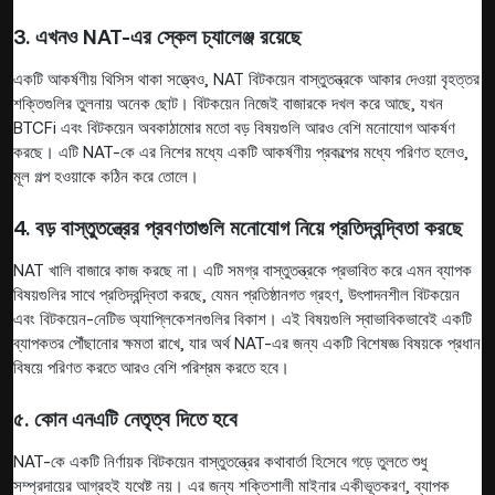
3. এখনও NAT-এর স্কেল চ্যালেঞ্জ রয়েছে
একটি আকর্ষণীয় থিসিস থাকা সত্ত্বেও, NAT বিটকয়েন বাস্তুতন্ত্রকে আকার দেওয়া বৃহত্তর
শক্তিগুলির তুলনায় অনেক ছোট। বিটকয়েন নিজেই বাজারকে দখল করে আছে, যখন
BTCFi এবং বিটকয়েন অবকাঠামোর মতো বড় বিষয়গুলি আরও বেশি মনোযোগ আকর্ষণ
করছে। এটি NAT-কে এর নিশের মধ্যে একটি আকর্ষণীয় প্রকল্পের মধ্যে পরিণত হলেও,
মূল গল্প হওয়াকে কঠিন করে তোলে।
4. বড় বাস্তুতন্ত্রের প্রবণতাগুলি মনোযোগ নিয়ে প্রতিদ্বন্দ্বিতা করছে
NAT খালি বাজারে কাজ করছে না। এটি সমগ্র বাস্তুতন্ত্রকে প্রভাবিত করে এমন ব্যাপক
বিষয়গুলির সাথে প্রতিদ্বন্দ্বিতা করছে, যেমন প্রতিষ্ঠানগত গ্রহণ, উৎপাদনশীল বিটকয়েন
এবং বিটকয়েন-নেটিভ অ্যাপ্লিকেশনগুলির বিকাশ। এই বিষয়গুলি স্বাভাবিকভাবেই একটি
ব্যাপকতর পৌঁছানোর ক্ষমতা রাখে, যার অর্থ NAT-এর জন্য একটি বিশেষজ্ঞ বিষয়কে প্রধান
বিষয়ে পরিণত করতে আরও বেশি পরিশ্রম করতে হবে।
৫. কোন এনএটি নেতৃত্ব দিতে হবে
NAT-কে একটি নির্ণায়ক বিটকয়েন বাস্তুতন্ত্রের কথাবার্তা হিসেবে গড়ে তুলতে শুধু
সম্প্রদায়ের আগ্রহই যথেষ্ট নয়। এর জন্য শক্তিশালী মাইনার একীভূতকরণ, ব্যাপক