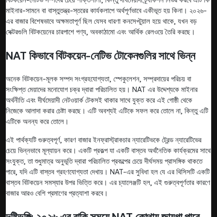
মাইনার-সামনে বা বাস্তুতন্ত্র-স্তরের কার্যকলাপে অর্থপূর্ণভাবে একীভূত হয় কিনা। ২০২৬-
এর বাজার বিশেষভাবে অক্ষমতাপূর্ণ ছিল যেসব ধারণা কনসেপ্টুয়াল হয়ে থাকে, যখন বড়
সেক্টরগুলি বিটকয়েনের চারপাশে পণ্য, অবকাঠামো এবং আর্থিক রেলওয়ে তৈরি করছে।
NAT কিভাবে বিটকয়েন-নেটিভ টোকেনগুলির সাথে ভিন্ন
অনেক বিটকয়েন-মূলক সম্পদ সংগ্রহযোগ্যতা, স্পেকুলেশন, সম্প্রদায়ের পরিচয় বা
সংক্ষিপ্ত মেয়াদের মনোযোগ চক্র দ্বারা পরিচালিত হয়। NAT এর উদ্দেশ্যকে মাইনার
অর্থনীতি এবং দীর্ঘমেয়াদী নেটওয়ার্ক টেকসই থাকার সাথে যুক্ত করে এই গোষ্ঠী থেকে
নিজেকে আলাদা করার চেষ্টা করছে। এটি অবশ্যই এটিকে সফল করে তোলে না, কিন্তু এটি
এটিকে অনন্য করে তোলে।
এই পার্থক্যটি গুরুত্বপূর্ণ, কারণ বাজার ইনফ্রাস্ট্রাকচার ন্যারেটিভকে ট্রেন্ড ন্যারেটিভের
চেয়ে ভিন্নভাবে মূল্যায়ন করে। একটি প্রকল্প যা একটি বাস্তব অর্থনৈতিক কার্যক্রমের সাথে
সংযুক্ত, তা শুধুমাত্র অনুভূতি দ্বারা পরিচালিত প্রকল্পের চেয়ে দীর্ঘসময় প্রাসঙ্গিক থাকতে
পারে, যদি এটি বাস্তব গ্রহণযোগ্যতা দেখায়। NAT-এর সুবিধা হল যে এর থিসিসটি একটি
বাস্তব বিটকয়েন সমস্যার উপর ভিত্তি করে। এর চ্যালেঞ্জটি হল, এই গুরুত্বপূর্ণতার কারণে
বাজার আরও বেশি প্রমাণের প্রত্যাশা করবে।