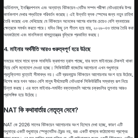
অর্ডিনালস, ইনস্ক্রিপশনস এবং অন্যান্য বিটকয়েন-নেটিভ সম্পদ পরীক্ষা নেটওয়ার্কের উপর
কার্যকলাপ দেখার পদ্ধতিকে পরিবর্তন করেছে। এই উন্নতি ব্লক স্পেসের জন্য নতুন চাহিদা
তৈরি করেছে এবং দেখিয়েছে যে বিটকয়েন অনেকের আগের ধারণার চেয়েও বেশি ব্যবহারের
ক্ষেত্রকে সমর্থন করতে পারে। যদিও কিছু ঢল শীতল হয়ে যায়, ২০২৬-এও তাদের তৈরি করা
অবকাঠামো এবং মানসিকতা বাস্তুতন্ত্রের বৃদ্ধিকে প্রভাবিত করছে।
4. মাইনার অর্থনীতি আরও গুরুত্বপূর্ণ হয়ে উঠছে
সময়ের সাথে সাথে ব্লক সাবসিডি ক্রমাগত হ্রাস পাচ্ছে, যার ফলে মাইনারের টেকসই থাকা
নিয়ে বেশি মনোযোগ দেওয়া হচ্ছে। সিকিউরিটি বাজেটের আলোচনা এখন শুধুমাত্র
প্রযুক্তিগত বৃত্তেই সীমাবদ্ধ নয়। এটি ব্রডব্যান্ড বিটকয়েন আলোচনার অংশ হয়ে উঠেছে,
বিশেষ করে যখন আরও বেশি মানুষ দীর্ঘমেয়াদী নেটওয়ার্ক সিকিউরিটির সম্ভাব্য রূপ নিয়ে
চিন্তা করছে। এর ফলে মাইনার-সমর্থিত বক্তব্যগুলি আগের চক্রগুলির তুলনায় আরও
প্রাসঙ্গিক হয়ে উঠেছে।
NAT কি কথাবার্তার নেতৃত্ব দেবে?
NAT কে 2026 সালের বিটকয়েন আলোচনার অংশ হিসেবে দেখা হচ্ছে, কারণ এটি
শুধুমাত্র একটি শুধুমাত্র স্পেকুলেটিভ ট্রেন্ড নয়, বরং একটি বাস্তব কাঠামোগত প্রশ্নের