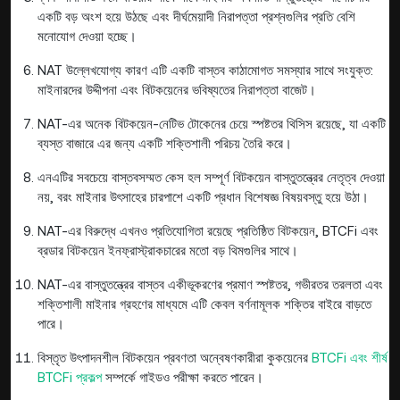
একটি বড় অংশ হয়ে উঠছে এবং দীর্ঘমেয়াদী নিরাপত্তা প্রশ্নগুলির প্রতি বেশি
মনোযোগ দেওয়া হচ্ছে।
NAT উল্লেখযোগ্য কারণ এটি একটি বাস্তব কাঠামোগত সমস্যার সাথে সংযুক্ত:
মাইনারদের উদ্দীপনা এবং বিটকয়েনের ভবিষ্যতের নিরাপত্তা বাজেট।
NAT-এর অনেক বিটকয়েন-নেটিভ টোকেনের চেয়ে স্পষ্টতর থিসিস রয়েছে, যা একটি
ব্যস্ত বাজারে এর জন্য একটি শক্তিশালী পরিচয় তৈরি করে।
এনএটির সবচেয়ে বাস্তবসম্মত কেস হল সম্পূর্ণ বিটকয়েন বাস্তুতন্ত্রের নেতৃত্ব দেওয়া
নয়, বরং মাইনার উৎসাহের চারপাশে একটি প্রধান বিশেষজ্ঞ বিষয়বস্তু হয়ে উঠা।
NAT-এর বিরুদ্ধে এখনও প্রতিযোগিতা রয়েছে প্রতিষ্ঠিত বিটকয়েন, BTCFi এবং
ব্রডার বিটকয়েন ইনফ্রাস্ট্রাকচারের মতো বড় থিমগুলির সাথে।
NAT-এর বাস্তুতন্ত্রের বাস্তব একীভূকরণের প্রমাণ স্পষ্টতর, গভীরতর তরলতা এবং
শক্তিশালী মাইনার গ্রহণের মাধ্যমে এটি কেবল বর্ণনামূলক শক্তির বাইরে বাড়তে
পারে।
বিস্তৃত উৎপাদনশীল বিটকয়েন প্রবণতা অন্বেষণকারীরা কুকয়েনের
BTCFi এবং শীর্ষ
BTCFi প্রকল্প
সম্পর্কে গাইডও পরীক্ষা করতে পারেন।