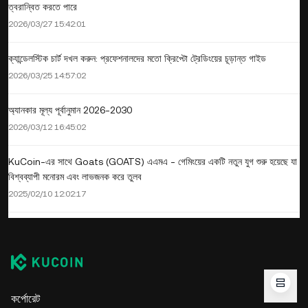
ত্বরান্বিত করতে পারে
2026/03/27 15:42:01
ক্যান্ডেলস্টিক চার্ট দখল করুন: প্রফেশনালদের মতো ক্রিপ্টো ট্রেডিংয়ের চূড়ান্ত গাইড
2026/03/25 14:57:02
অ্যানকার মূল্য পূর্বানুমান 2026-2030
2026/03/12 16:45:02
KuCoin-এর সাথে Goats (GOATS) এএমএ - গেমিংয়ের একটি নতুন যুগ শুরু হয়েছে যা
বিশ্বব্যাপী মনোরম এবং লাভজনক করে তুলব
2025/02/10 12:02:17
কর্পোরেট