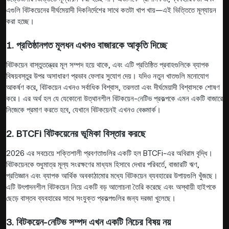
এগুলি বিটকয়েনের দীর্ঘমেয়াদী দিকনির্দেশের সাথে কতটা খাপ খায়—এই ভিত্তিতে মূল্যায়ন
করা হচ্ছে।
1. প্রতিষ্ঠানগত মূলধন এখনও বাজারকে আকৃতি দিচ্ছে
বিটকয়েন বাস্তুতন্ত্রের মূল সম্পদ হয়ে থাকে, এবং এটি প্রতিষ্ঠিত প্রবাহগুলিকে ব্যাপক
বিষয়বস্তুর উপর অসাধারণ প্রভাব ফেলার সুযোগ দেয়। যদিও নতুন খাতগুলি মনোযোগ
আকর্ষণ করে, বিটকয়েন এখনও সর্বাধিক বিশ্বাস, তরলতা এবং দীর্ঘমেয়াদী বিশ্বাসকে শোষণ
করে। এর অর্থ হল যে যেকোনো উত্থানশীল বিটকয়েন-নেটিভ প্রকল্পকে এমন একটি বাজারে
নিজেকে প্রমাণ করতে হবে, যেখানে বিটকয়েনই এখনও বেঞ্চমার্ক।
2. BTCFi বিটকয়েনের ভূমিকা বিস্তার করছে
2026 এর সবচেয়ে শক্তিশালী প্রবণতাগুলির একটি হল BTCFi-এর অবিরাম বৃদ্ধি।
বিটকয়েনকে শুধুমাত্র মূল্য সংরক্ষণের মাধ্যম হিসাবে দেখার পরিবর্তে, বাজারটি ঋণ,
প্রতিজ্ঞান এবং ব্যাপক আর্থিক অবকাঠামোর মধ্যে বিটকয়েন ব্যবহারের উপায়গুলি খুঁজছে।
এটি উৎপাদনশীল বিটকয়েন নিয়ে একটি বড় আলোচনা তৈরি করেছে এবং অস্থায়ী হাইপকে
ছেড়ে বাস্তব ব্যবহারের সাথে সংযুক্ত প্রকল্পগুলির জন্য দরজা খুলেছে।
3. বিটকয়েন-নেটিভ সম্পদ এখন একটি নিচের বিষয় নয়