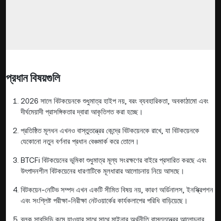
প্রধান বিষয়গুলি
2026 সালে বিটকয়েনকে শুধুমাত্র হাইপ নয়, বরং ব্যবহারিকতা, অবকাঠামো এবং
দীর্ঘমেয়াদী প্রাসঙ্গিকতার দ্বারা আকৃতিগত করা হচ্ছে।
প্রতিষ্ঠিত মূলধন এখনও বাস্তুতন্ত্রের কেন্দ্রে বিটকয়েনকে রাখে, যা বিটকয়েনকে
যেকোনো নতুন বর্ণনার প্রধান বেঞ্চমার্ক করে তোলে।
BTCFi বিটকয়েনের ভূমিকা শুধুমাত্র মূল্য সংরক্ষণের বাইরে প্রসারিত করছে এবং
উৎপাদনশীল বিটকয়েনের ধারণাটিকে মূলধারার আলোচনায় নিয়ে আসছে।
বিটকয়েন-নেটিভ সম্পদ এখন একটি সীমিত বিষয় নয়, কারণ অর্ডিনালস, ইনস্ক্রিপশন
এবং সংশ্লিষ্ট পরীক্ষা-নিরীক্ষা নেটওয়ার্কের কার্যকলাপের পরিধি বাড়িয়েছে।
ব্লক সাবসিডি কমে যাওয়ার সাথে সাথে মাইনার অর্থনীতি বাস্তুতন্ত্রের আলোচনার