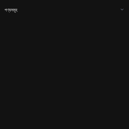
পণ্যসমূহ
পরিষেবা
ব্যবসা
বিভিন্ন ক্রিপ্টোর মূল্য
জানুন
বিকাশকারী
অ্যাপ ডাউনলোড করুন
কমিউনিটি