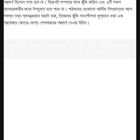
পরামর্শ হিসেবে গণ্য হবে না। ক্রিপ্টো সম্পদের সাথে ঝুঁকি জড়িত এবং এটি সকল
ব্যবহারকারীর জন্য উপযুক্ত হতে পারে না। পাঠকদের যেকোনো আর্থিক সিদ্ধান্তের আগে
সমস্ত তথ্য স্বতন্ত্রভাবে যাচাই করা, নিজেদের ঝুঁকি সহনশীলতা মূল্যায়ন করা এবং
প্রযোজ্য ক্ষেত্রে যোগ্য পেশাদারদের পরামর্শ নেওয়া উচিত।
ডিসক্লেইমার:
আপনার সুবিধার্থে এই পৃষ্ঠাটি AI প্রযুক্তি (GPT দ্বারা চালিত) ব্যবহার
করে অনুবাদ করা হয়েছে। সবচেয়ে সঠিক তথ্যের জন্য, মূল ইংরেজি সংস্করণটি দেখুন।