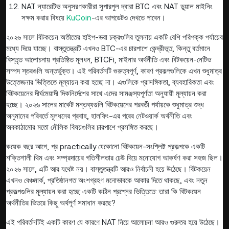
NAT ন্যারেটিভ অনুসরণকারীরা সুপারপুল দ্বারা BTC এবং NAT ডুয়াল মাইনিং
সক্ষম করার বিষয়ে
KuCoin
-এর আপডেটও দেখতে পাবেন।
২০২৬ সালে বিটকয়েন অতীতের হাইপ-ভরা চক্রগুলির তুলনায় একটি বেশি পরিপক্ক পর্যায়ের
মধ্যে দিয়ে যাচ্ছে। বাস্তুতন্ত্রটি এখনও BTC-এর চারপাশে কেন্দ্রীভূত, কিন্তু বর্তমানে
বিস্তৃত আলোচনায় প্রতিষ্ঠিত মূলধন, BTCFi, মাইনার অর্থনীতি এবং বিটকয়েন-নেটিভ
সম্পদ স্তরগুলি অন্তর্ভুক্ত। এই পরিবর্তনটি গুরুত্বপূর্ণ, কারণ প্রকল্পগুলিকে এখন শুধুমাত্র
উত্তেজনার ভিত্তিতে মূল্যায়ন করা হচ্ছে না। এগুলিকে প্রাসঙ্গিকতা, ব্যবহারিকতা এবং
বিটকয়েনের দীর্ঘমেয়াদী দিকনির্দেশের সাথে এদের সামঞ্জস্যপূর্ণতা অনুযায়ী মূল্যায়ন করা
হচ্ছে। ২০২৬ সালের মার্কেট মন্তব্যগুলি বিটকয়েনের পরবর্তী পর্যায়কে শুধুমাত্র শুদ্ধ
অনুমানের পরিবর্তে মূলধনের প্রবাহ, হালফিং-এর পরের নেটওয়ার্ক অর্থনীতি এবং
অবকাঠামোর মতো মৌলিক বিষয়গুলির চারপাশে প্রসঙ্গিত করছে।
কয়েক বছর আগে, প্র practically যেকোনো বিটকয়েন-সংশ্লিষ্ট প্রকল্পকে একটি
শক্তিশালী থিম এবং সম্প্রদায়ের গতিশীলতার ঢেউ দিয়ে মনোযোগ আকর্ষণ করা সহজ ছিল।
২০২৬ সালে, এটি আর যথেষ্ট নয়। বাস্তুতন্ত্রটি আরও নির্বাচনী হয়ে উঠেছে। বিটকয়েন
এখনও বেঞ্চমার্ক, প্রতিষ্ঠানগত অংশগ্রহণ মনোভাবকে আকার দিতে থাকছে, এবং নতুন
প্রকল্পগুলির মূল্যায়ন করা হচ্ছে একটি কঠিন প্রশ্নের ভিত্তিতে: তারা কি বিটকয়েন
অর্থনীতির ভিতরে কিছু অর্থপূর্ণ সমাধান করছে?
এই পরিবর্তনটিই একটি কারণ যে কারণে NAT নিয়ে আলোচনা আরও গুরুতর হয়ে উঠেছে।