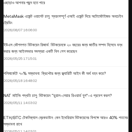
এছাড়াও আপনার পছন্দ হতে পারে
MetaMask এজেন্ট ওয়ালেট চালু: স্বয়ংসম্পূর্ণ এআই এজেন্ট দিয়ে অটোমেটাইজড অনচেইন
ট্রেডিং
2026/08/07 16:06:00
ইউএস কৌশলগত বিটকয়েন রিজার্ভ: বিটকয়েনকে ২০ বছরের জন্য জাতীয় সম্পদ হিসেবে বন্ধ
করার জন্য আইনসভার সদস্যরা একটি বিল পেশ করেছেন
2026/05/25 17:15:01
পলিমার্কেটে ৭০% সম্ভাবনা: ক্রিপ্টোর জন্য ক্ল্যারিটি আইন কী অর্থ বহন করে?
2026/05/18 16:48:02
NAT মাইনিং পদ্ধতি চালু: বিটকয়েন “ডুয়াল-লেয়ার রিওয়ার্ড যুগ”-এ প্রবেশ করল?
2026/05/11 14:03:02
ETH/BTC টেকনিক্যাল ব্রেকডাউন: কেন ইথেরিয়াম বিটকয়েনের বিপক্ষে আরও 40% পতনের
সম্ভাবনা রাখে
2026/05/11 14:03:01