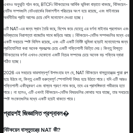
এখনও অনুভূতি গঠন করে, BTCFi বিটকয়েনের আর্থিক ভূমিকা বাড়াতে থাকছে, বিটকয়েন-
নেটিভ সম্পদগুলি নেটওয়ার্কের বিকাশশীল পরিচয়ের অংশ হয়ে রয়েছে, এবং মাইনারের
অর্থনীতির প্রতি আগের চেয়ে বেশি মনোযোগ দেওয়া হচ্ছে।
এটি NAT-এর জন্য স্থান তৈরি করে, বিশেষ করে যেহেতু এর বর্ণনা মাইনার প্রলোভন এবং
ভবিষ্যতের নিরাপত্তা বাজেটের সাথে জড়িয়ে আছে। বিটকয়েন-নেটিভ সম্পদগুলির মধ্যে এর
একটি সবচেয়ে স্পষ্ট থিসিস রয়েছে, এবং এটি একটি নির্দিষ্ট ভূমিকা ছাড়াই মনোযোগের জন্য
প্রতিযোগিতা করা অনেক প্রকল্পের চেয়ে একটি শক্তিশালী ভিত্তি দেয়। কিন্তু বিস্তৃত
বিটকয়েনের বর্ণনা এখনও যেকোনো একটি নিচের সম্পদের চেয়ে অনেক বড় শক্তির দ্বারা
গঠিত হচ্ছে।
2026 এর সবচেয়ে ভারসাম্যপূর্ণ উপসংহার হল যে, NAT বিটকয়েন বাস্তুতন্ত্রের পুরো গল্প
হয়ে উঠবে না, কিন্তু একটি গুরুত্বপূর্ণ স্পেশালিস্ট বিষয় হয়ে উঠতে পারে। যদি এটি আরও
শক্তিশালী একীভূকরণ এবং বাস্তব গ্রহণ লাভ করে, তবে এর প্রাসঙ্গিকতা গভীরতর হতে
পারে। না হলেও, এটি এখনই বিটকয়েন-নেটিভ বিষয়গুলির কোথায় সরে যাচ্ছে, তার সবচেয়ে
স্পষ্ট সংকেতগুলির মধ্যে একটি হয়েই থাকতে পারে।
প্রায়শই জিজ্ঞাসিত প্রশ্নাবল�
বিটকয়েন বাস্তুতন্ত্রে NAT কী?