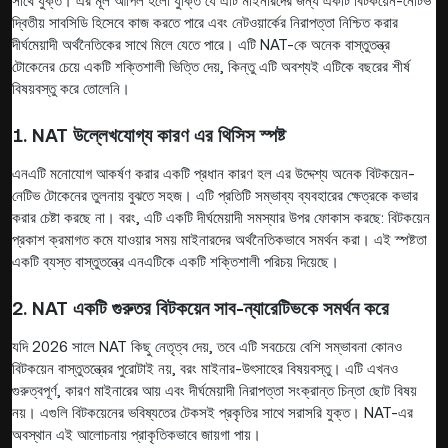
সাথে যুক্ত। এর মূল আপিল হলো যুক্তি যে এটি মাইনারদের জন্য একটি বিটকয়েন-নেটিভ
দ্বিতীয় সাবসিডি হিসেবে কাজ করতে পারে এবং নেটওয়ার্কের নিরাপত্তা নিশ্চিত করার
দীর্ঘমেয়াদী অর্থনৈতিকের সাথে মিলে যেতে পারে। এটি NAT-কে অনেক বাস্তুতন্ত্র
টোকেনের চেয়ে একটি শক্তিশালী ভিত্তি দেয়, কিন্তু এটি অবশ্যই এটিকে বছরের শীর্ষ
বিষয়বস্তু করে তোলেনি।
1. NAT উল্লেখযোগ্য কারণ এর থিসিস স্পষ্ট
এনএটি মনোযোগ আকর্ষণ করার একটি প্রধান কারণ হল এর উদ্দেশ্য অনেক বিটকয়েন-
নেটিভ টোকেনের তুলনায় বুঝতে সহজ। এটি প্রতিটি সম্ভাব্য ব্যবহারের ক্ষেত্রকে কভার
করার চেষ্টা করছে না। বরং, এটি একটি দীর্ঘমেয়াদী সমস্যার উপর ফোকাস করছে: বিটকয়েন
প্রকাশ ক্রমাগত কমে যাওয়ার সময় মাইনারদের অর্থনৈতিকভাবে সমর্থন করা। এই স্পষ্টতা
একটি ব্যস্ত বাস্তুতন্ত্রে এনএটিকে একটি শক্তিশালী পরিচয় দিয়েছে।
2. NAT একটি গুরুতর বিটকয়েন সাব-ন্যারেটিভকে সমর্থন করে
যদি 2026 সালে NAT কিছু নেতৃত্ব দেয়, তবে এটি সবচেয়ে বেশি সম্ভাবনা কোনও
বিটকয়েন বাস্তুতন্ত্রের পুরোটাই নয়, বরং মাইনার-উৎসাহের বিষয়বস্তু। এটি এখনও
গুরুত্বপূর্ণ, কারণ মাইনারের আয় এবং দীর্ঘমেয়াদী নিরাপত্তা সংক্রান্ত চিন্তা ছোট বিষয়
নয়। এগুলি বিটকয়েনের ভবিষ্যতের টেকসই প্রকৃতির সাথে সরাসরি যুক্ত। NAT-এর
অবস্থান এই আলোচনায় প্রাকৃতিকভাবে জায়গা পায়।