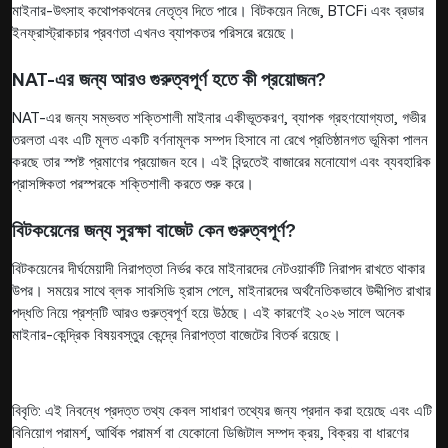
মাইনার-উৎসাহ কথোপকথনের নেতৃত্ব দিতে পারে। বিটকয়েন নিজে, BTCFi এবং ব্রডার
ইনফ্রাস্ট্রাকচার প্রবণতা এখনও ব্যাপকতর পরিসরে রয়েছে।
NAT-এর জন্য আরও গুরুত্বপূর্ণ হতে কী প্রয়োজন?
NAT-এর জন্য সম্ভবত শক্তিশালী মাইনার একীভূতকরণ, ব্যাপক গ্রহণযোগ্যতা, গভীর
তরলতা এবং এটি মূলত একটি বর্ণনামূলক সম্পদ হিসাবে না রেখে প্রতিষ্ঠানগত ভূমিকা পালন
করছে তার স্পষ্ট প্রমাণের প্রয়োজন হবে। এই বিন্দুতেই বাজারের মনোযোগ এবং ব্যবহারিক
প্রাসঙ্গিকতা পরস্পরকে শক্তিশালী করতে শুরু করে।
বিটকয়েনের জন্য সুরক্ষা বাজেট কেন গুরুত্বপূর্ণ?
বিটকয়েনের দীর্ঘমেয়াদী নিরাপত্তা নির্ভর করে মাইনারদের নেটওয়ার্কটি নিরাপদ রাখতে থাকার
উপর। সময়ের সাথে ব্লক সাবসিডি হ্রাস পেলে, মাইনারদের অর্থনৈতিকভাবে উদ্দীপিত রাখার
পদ্ধতি নিয়ে প্রশ্নটি আরও গুরুত্বপূর্ণ হয়ে উঠছে। এই কারণেই ২০২৬ সালে অনেক
মাইনার-কেন্দ্রিক বিষয়বস্তুর কেন্দ্রে নিরাপত্তা বাজেটের বিতর্ক রয়েছে।
বিবৃতি: এই নিবন্ধে প্রদত্ত তথ্য কেবল সাধারণ তথ্যের জন্য প্রদান করা হয়েছে এবং এটি
বিনিয়োগ পরামর্শ, আর্থিক পরামর্শ বা যেকোনো ডিজিটাল সম্পদ ক্রয়, বিক্রয় বা ধারণের