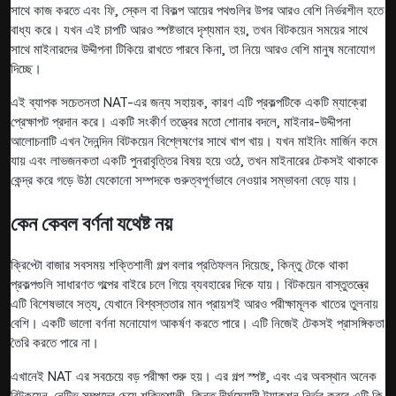
সাথে কাজ করতে এবং ফি, স্কেল বা বিকল্প আয়ের পথগুলির উপর আরও বেশি নির্ভরশীল হতে
বাধ্য করে। যখন এই চাপটি আরও স্পষ্টভাবে দৃশ্যমান হয়, তখন বিটকয়েন সময়ের সাথে
সাথে মাইনারদের উদ্দীপনা টিকিয়ে রাখতে পারবে কিনা, তা নিয়ে আরও বেশি মানুষ মনোযোগ
দিচ্ছে।
এই ব্যাপক সচেতনতা NAT-এর জন্য সহায়ক, কারণ এটি প্রকল্পটিকে একটি ম্যাক্রো
প্রেক্ষাপট প্রদান করে। একটি সংকীর্ণ তত্ত্বের মতো শোনার বদলে, মাইনার-উদ্দীপনা
আলোচনাটি এখন দৈনন্দিন বিটকয়েন বিশ্লেষণের সাথে খাপ খায়। যখন মাইনিং মার্জিন কমে
যায় এবং লাভজনকতা একটি পুনরাবৃত্তির বিষয় হয়ে ওঠে, তখন মাইনারের টেকসই থাকাকে
কেন্দ্র করে গড়ে উঠা যেকোনো সম্পদকে গুরুত্বপূর্ণভাবে নেওয়ার সম্ভাবনা বেড়ে যায়।
কেন কেবল বর্ণনা যথেষ্ট নয়
ক্রিপ্টো বাজার সবসময় শক্তিশালী গল্প বলার প্রতিফলন দিয়েছে, কিন্তু টেকে থাকা
প্রকল্পগুলি সাধারণত গল্পের বাইরে চলে গিয়ে ব্যবহারের দিকে যায়। বিটকয়েন বাস্তুতন্ত্রে
এটি বিশেষভাবে সত্য, যেখানে বিশ্বস্ততার মান প্রায়শই আরও পরীক্ষামূলক খাতের তুলনায়
বেশি। একটি ভালো বর্ণনা মনোযোগ আকর্ষণ করতে পারে। এটি নিজেই টেকসই প্রাসঙ্গিকতা
তৈরি করতে পারে না।
এখানেই NAT এর সবচেয়ে বড় পরীক্ষা শুরু হয়। এর গল্প স্পষ্ট, এবং এর অবস্থান অনেক
বিটকয়েন-নেটিভ সম্পদের চেয়ে শক্তিশালী, কিন্তু দীর্ঘমেয়াদী ট্র্যাকশন নির্ভর করবে এটি কি