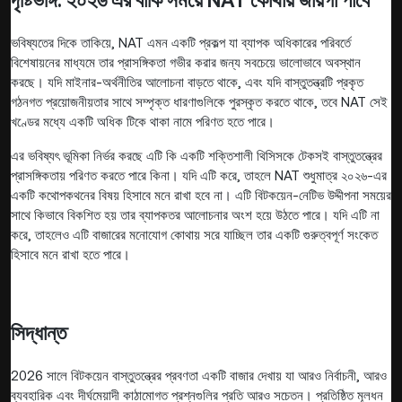
দৃষ্টিভঙ্গি: ২০২৬ এর বাকি সময়ে NAT কোথায় জায়গা পাবে
ভবিষ্যতের দিকে তাকিয়ে, NAT এমন একটি প্রকল্প যা ব্যাপক অধিকারের পরিবর্তে
বিশেষায়নের মাধ্যমে তার প্রাসঙ্গিকতা গভীর করার জন্য সবচেয়ে ভালোভাবে অবস্থান
করছে। যদি মাইনার-অর্থনীতির আলোচনা বাড়তে থাকে, এবং যদি বাস্তুতন্ত্রটি প্রকৃত
গঠনগত প্রয়োজনীয়তার সাথে সম্পৃক্ত ধারণাগুলিকে পুরস্কৃত করতে থাকে, তবে NAT সেই
খণ্ডের মধ্যে একটি অধিক টিকে থাকা নামে পরিণত হতে পারে।
এর ভবিষ্যৎ ভূমিকা নির্ভর করছে এটি কি একটি শক্তিশালী থিসিসকে টেকসই বাস্তুতন্ত্রের
প্রাসঙ্গিকতায় পরিণত করতে পারে কিনা। যদি এটি করে, তাহলে NAT শুধুমাত্র ২০২৬-এর
একটি কথোপকথনের বিষয় হিসাবে মনে রাখা হবে না। এটি বিটকয়েন-নেটিভ উদ্দীপনা সময়ের
সাথে কিভাবে বিকশিত হয় তার ব্যাপকতর আলোচনার অংশ হয়ে উঠতে পারে। যদি এটি না
করে, তাহলেও এটি বাজারের মনোযোগ কোথায় সরে যাচ্ছিল তার একটি গুরুত্বপূর্ণ সংকেত
হিসাবে মনে রাখা হতে পারে।
সিদ্ধান্ত
2026 সালে বিটকয়েন বাস্তুতন্ত্রের প্রবণতা একটি বাজার দেখায় যা আরও নির্বাচনী, আরও
ব্যবহারিক এবং দীর্ঘমেয়াদী কাঠামোগত প্রশ্নগুলির প্রতি আরও সচেতন। প্রতিষ্ঠিত মূলধন