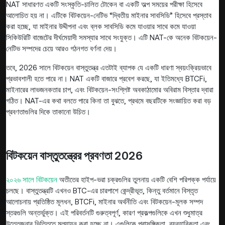
NAT সাধারণত একটি সংস্কৃতি-চালিত টোকেন বা একটি অল্প সময়ের পরীক্ষা হিসেবে
আলোচিত হয় না। এটিকে বিটকয়েন-নেটিভ “দ্বিতীয় মাইনার সাবসিডি” হিসেবে প্রস্তাব
করা হচ্ছে, যা মাইনার উদ্দীপনা এবং ব্লক সাবসিডি কমে যাওয়ার সাথে কমে যাওয়া
সিকিউরিটি বাজেটের দীর্ঘমেয়াদী সমস্যার সাথে সংযুক্ত। এটি NAT-কে অনেক বিটকয়েন-
নেটিভ সম্পদের চেয়ে আরও গঠনগত বর্ণনা দেয়।
তবে, 2026 সালে বিটকয়েন বাস্তুতন্ত্র এতটাই ব্যাপক যে একটি ধারণা স্বয়ংক্রিয়ভাবে
প্রভাবশালী হতে পারে না। NAT একটি বাজারে প্রবেশ করছে, যা ইতিমধ্যে BTCFi,
মাইনারের লাভজনকতার চাপ, এবং বিটকয়েন-সংশ্লিষ্ট অবকাঠামোর অবিরাম বিস্তার দ্বারা
গঠিত। NAT-এর কথা বলতে পারে কিনা তা বুঝতে, প্রথমে বছরটিকে সংজ্ঞায়িত করা বড়
প্রবণতাগুলির দিকে তাকানো উচিত।
বিটকয়েন বাস্তুতন্ত্রের প্রবণতা 2026
২০২৬ সালে বিটকয়েন
অতীতের হাইপ-ভরা চক্রগুলির তুলনায় একটি বেশি পরিপক্ক পর্যায়ে
চলছে। বাস্তুতন্ত্রটি এখনও BTC-এর চারপাশে কেন্দ্রীভূত, কিন্তু বর্তমানে বিস্তৃত
আলোচনায় প্রতিষ্ঠিত মূলধন, BTCFi, মাইনার অর্থনীতি এবং বিটকয়েন-মূলক সম্পদ
স্তরগুলি অন্তর্ভুক্ত। এই পরিবর্তনটি গুরুত্বপূর্ণ, কারণ প্রকল্পগুলিকে এখন শুধুমাত্র
উত্তেজনার ভিত্তিতে মূল্যায়ন করা হচ্ছে না। এগুলিকে প্রাসঙ্গিকতা, ব্যবহারিকতা এবং