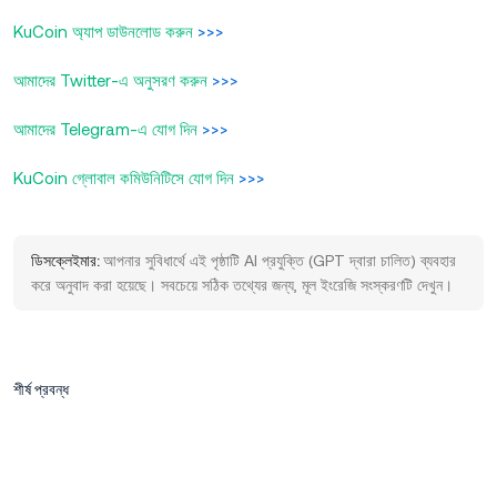
KuCoin অ্যাপ ডাউনলোড করুন
>>>
আমাদের Twitter-এ অনুসরণ করুন
>>>
আমাদের Telegram-এ যোগ দিন
>>>
KuCoin গ্লোবাল কমিউনিটিসে যোগ দিন
>>>
ডিসক্লেইমার:
আপনার সুবিধার্থে এই পৃষ্ঠাটি AI প্রযুক্তি (GPT দ্বারা চালিত) ব্যবহার
করে অনুবাদ করা হয়েছে। সবচেয়ে সঠিক তথ্যের জন্য, মূল ইংরেজি সংস্করণটি দেখুন।
শীর্ষ প্রবন্ধ