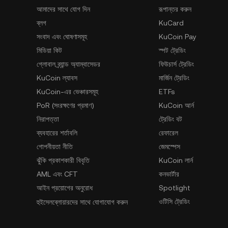
আমাদের সাথে যোগ দিন
রূপান্তর করুন
ব্লগ
KuCard
সংবাদ এবং ঘোষণাসমূহ
KuCoin Pay
মিডিয়া কিট
স্পট ট্রেডিং
গ্লোবাল ব্র্যান্ড অ্যাম্বাসেডর
ফিউচার্স ট্রেডিং
KuCoin ল্যাবস
মার্জিন ট্রেডিং
KuCoin-এর ভেঞ্চারসমূহ
ETFs
PoR (সংরক্ষণের প্রমাণ)
KuCoin আর্ন
নিরাপত্তা
ট্রেডিং বট
ব্যবহারের শর্তাবলি
রেফারেল
গোপনীয়তা নীতি
জেমস্পেস
ঝুঁকি প্রকাশকারী বিবৃতি
KuCoin লার্ন
AML এবং CFT
কনভার্টার
আইন প্রয়োগের অনুরোধ
Spotlight
ওটিসি ট্রেডিং
হুইসেলব্লোয়ারদের সাথে যোগাযোগ করুন