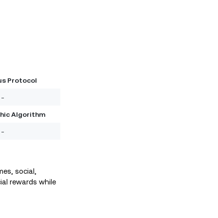
s Protocol
-
hic Algorithm
-
es, social,
ial rewards while