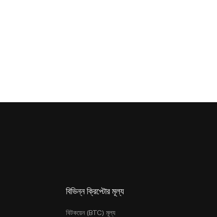
বিভিন্ন ক্রিপ্টোর মূল্য
বিটকয়েন (BTC) মূল্য