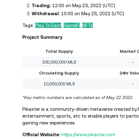
Trading:
12:00 on May 23, 2022 (UTC)
Withdrawal:
10:00 on May 25, 2022 (UTC)
Tags:
Play To Earn
,
GameFi
,
NFTs
Project Summary
Total Supply
Market 
200,000,000 MLS
-
Circulating Supply
24hr Vol
10,000,000 MLS
-
*Key metric numbers are calculated as of May 22 2022.
Pikaster is a community-driven metaverse created by M
entertainment, sports, etc to enable players to parti
gaining new experiences.
Official Website:
https://www.pikaster.com