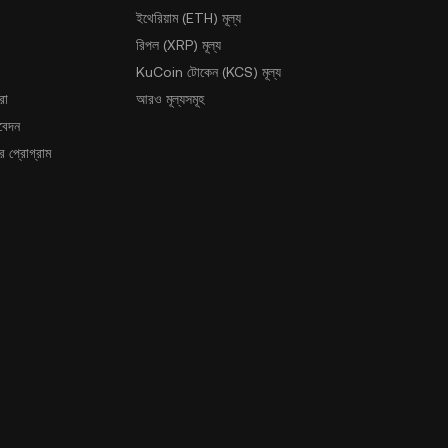
ইথেরিয়াম (ETH) মূল্য
রিপল (XRP) মূল্য
KuCoin টোকেন (KCS) মূল্য
রা
আরও মূল্যসমূহ
আবেদন
 প্রোগ্রাম