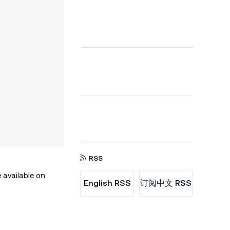
RSS
 available on
English RSS
订阅中文 RSS