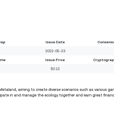
Cap
Issue Date
Consensu
2022-05-23
ume
Issue Price
Cryptograp
$0.12
etaland, aiming to create diverse scenarios such as various gam
cipate in and manage the ecology together and earn great financ