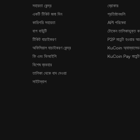
সহায়তা কেন্দ্র
ব্রোকার
একটি টিকিট জমা দিন
প্রতিষ্ঠানগুলি
কারিগরি সহায়তা
API পরিষেবা
বাগ বাউন্টি
টোকেন তালিকাভুক্ত ক
টিকিট যাচাইকরণ
P2P মার্চেন্ট হওয়ার 
অফিসিয়াল যাচাইকরণ কেন্দ্র
KuCoin অ্যাম্বাসেডর
ফি এবং ভিআইপি
KuCoin Pay মার্চেন্ট
বিশেষ ব্যবহার
তালিকা থেকে বাদ দেওয়া
সাইটম্যাপ