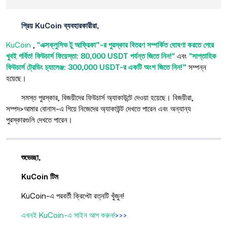
প্রিয় KuCoin ব্যবহারকারীরা,
KuCoin
,
"এক্সক্লুসিভ টু আফ্রিকা”-র পুরস্কার বিতরণ সম্পর্কিত ঘোষণা করতে পেরে
খুবই গর্বিত! ফিউচার্স ফিয়েস্তা: 80,000 USDT পর্যন্ত জিতে নিন!"
এবং
"সাপ্তাহিক
ফিউচার্স ট্রেডিং চ্যালেঞ্জ: 300,000 USDT-র একটি অংশ জিতে নিন!”
সম্পন্ন
হয়েছে।
সমস্ত পুরস্কার, বিজয়ীদের ফিউচার্স অ্যাকাউন্টে দেওয়া হয়েছে। বিজয়ীরা,
সম্পদ>আমার বোনাস-এ গিয়ে নিজেদের অ্যাকাউন্ট দেখতে পারেন এবং অন্যান্য
পুরস্কারগুলি দেখতে পারেন।
শুভেচ্ছা,
KuCoin টিম
KuCoin-এ পরবর্তী ক্রিপ্টো রত্নটি খুঁজুন!
এখনই KuCoin-এ সাইন আপ করুন!
>>>