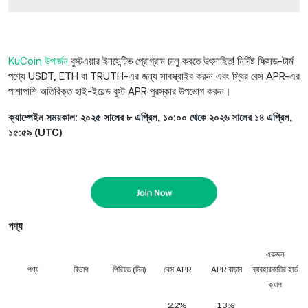
KuCoin উপার্জন
বুস্টএয়ার ইনসেন্টিভ প্রোগ্রাম চালু করতে উৎসাহিত! নির্দিষ্ট ফিক্সড-টার্ম
পণ্যে USDT, ETH বা TRUTH-এর জন্য সাবস্ক্রাইব করুন এবং স্থির বেস APR-এর
পাশাপাশি অতিরিক্ত হাই-ইয়েল্ড বুস্ট APR পুরস্কার উপভোগ করুন।
ক্যাম্পেইন সময়কাল: ২০২৫ সালের ৮ এপ্রিল, ১০:০০ থেকে ২০২৬ সালের ১৪ এপ্রিল,
১৫:৫৯ (UTC)
পণ্য
একজন
পণ্য
বিভাগ
পিরিয়ড (দিন)
বেস APR
APR বাড়ান
ব্যবহারকারীর হার্ড
ক্যাপ
2.2%
13%