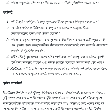
স্টেকিং পণ্যগুলির রিডেমপশন পিরিয়ড তাদের সংশ্লিষ্ট পৃষ্ঠাগুলিতে পাওয়া যাবে।
শর্তাবলী:
এই ইভেন্টে অংশগ্রহণের জন্য ব্যবহারকারীদের কুকয়েনে নিবন্ধন করতে হবে।
প্রাসঙ্গিক আইন ও নীতিমালার কারণে, এই প্ল্যাটফর্ম মেইনল্যান্ড চীনের
ব্যবহারকারীদের জন্য সেবা প্রদান করে না।
স্টেকিং কার্যক্রমে অংশগ্রহণ করে ব্যবহারকারীরা নিশ্চিত করেন যে এটি স্বেচ্ছাসেবী,
এবং কুকয়ন গ্রুপ ব্যবহারকারীদের সিদ্ধান্তকে কোনোভাবেই বাধ্য করেননি, হস্তক্ষেপ
করেননি বা প্রভাবিত করেননি।
বার্ষিক রিটার্ন, ব্যক্তিগত ব্যবহারকারীর সফট এবং হার্ড ক্যাপ, এবং প্ল্যাটফর্ম-ব্যাপী
হার্ড ক্যাপ বাজারের অবস্থা এবং ঝুঁকির মাত্রার ভিত্তিতে সমন্বয় করা যেতে পারে।
KuCoin এই ইভেন্টের জন্য চূড়ান্ত ব্যাখ্যা রাখে। আপনার যদি কোনো প্রশ্ন থাকে,
দয়া করে আমাদের গ্রাহক সমর্থন দলের সাথে যোগাযোগ করুন।
ঝুঁকির সতর্কবার্তা:
KuCoin উপার্জন একটি ঝুঁকিপূর্ণ বিনিয়োগ চ্যানেল। বিনিয়োগকারীদের তাদের অংশগ্রহণে
যুক্তিসঙ্গত হতে হবে এবং বিনিয়োগের ঝুঁকি সম্পর্কে সচেতন হতে হবে। KuCoin গ্রুপ
ব্যবহারকারীদের বিনিয়োগের লাভ বা ক্ষতির জন্য দায়ী নয়। আমরা যে তথ্য প্রদান করি, তা
ব্যবহারকারীদের নিজস্ব গবেষণা করার জন্য। এটি বিনিয়োগের পরামর্শ নয়। KuCoin