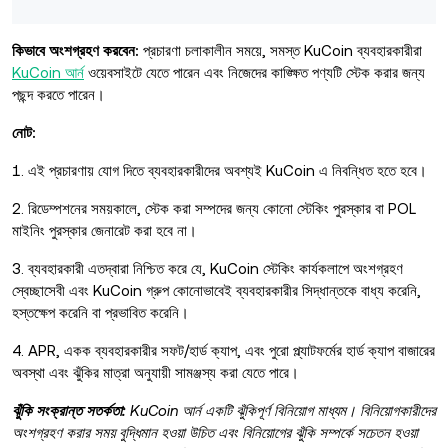
কিভাবে অংশগ্রহণ করবেন:
প্রচারণা চলাকালীন সময়ে, সমস্ত KuCoin ব্যবহারকারীরা
KuCoin আর্ন
ওয়েবসাইটে যেতে পারেন এবং নিজেদের কাঙ্ক্ষিত পণ্যটি স্টেক করার জন্য
পছন্দ করতে পারেন।
নোট:
1. এই প্রচারণায় যোগ দিতে ব্যবহারকারীদের অবশ্যই KuCoin এ নিবন্ধিত হতে হবে।
2. রিডেম্পশনের সময়কালে, স্টেক করা সম্পদের জন্য কোনো স্টেকিং পুরস্কার বা POL
মাইনিং পুরস্কার জেনারেট করা হবে না।
3. ব্যবহারকারী এতদ্বারা নিশ্চিত করে যে, KuCoin স্টেকিং কার্যকলাপে অংশগ্রহণ
স্বেচ্ছাসেবী এবং KuCoin গ্রুপ কোনোভাবেই ব্যবহারকারীর সিদ্ধান্তকে বাধ্য করেনি,
হস্তক্ষেপ করেনি বা প্রভাবিত করেনি।
4. APR, একক ব্যবহারকারীর সফট/হার্ড ক্যাপ, এবং পুরো প্ল্যাটফর্মের হার্ড ক্যাপ বাজারের
অবস্থা এবং ঝুঁকির মাত্রা অনুযায়ী সামঞ্জস্য করা যেতে পারে।
ঝুঁকি সংক্রান্ত সতর্কতা:
KuCoin আর্ন একটি ঝুঁকিপূর্ণ বিনিয়োগ মাধ্যম। বিনিয়োগকারীদের
অংশগ্রহণ করার সময় বুদ্ধিমান হওয়া উচিত এবং বিনিয়োগের ঝুঁকি সম্পর্কে সচেতন হওয়া