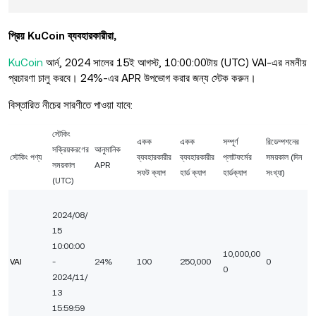
প্রিয় KuCoin ব্যবহারকারীরা,
KuCoin
আর্ন, 2024 সালের 15ই আগস্ট, 10:00:00টায় (UTC) VAI-এর নমনীয়
প্রচারণা চালু করবে। 24%-এর APR উপভোগ করার জন্য স্টেক করুন।
বিস্তারিত নীচের সারণীতে পাওয়া যাবে:
স্টেকিং
একক
একক
সম্পূর্ণ
রিডেম্পশনের
সক্রিয়করণের
আনুমানিক
স্টেকিং পণ্য
ব্যবহারকারীর
ব্যবহারকারীর
প্লাটফর্মের
সময়কাল (দিন
সময়কাল
APR
সফট ক্যাপ
হার্ড ক্যাপ
হার্ডক্যাপ
সংখ্যা)
(UTC)
2024/08/
15
10:00:00
10,000,00
VAI
-
24%
100
250,000
0
0
2024/11/
13
15:59:59