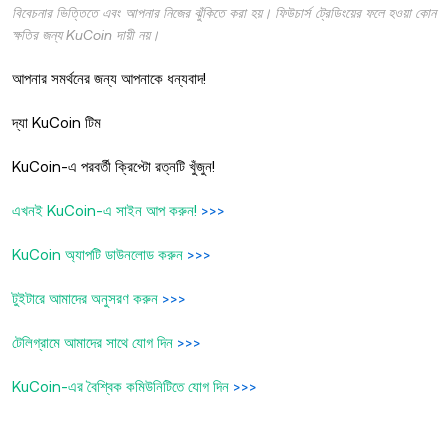
বিবেচনার ভিত্তিতে এবং আপনার নিজের ঝুঁকিতে করা হয়। ফিউচার্স ট্রেডিংয়ের ফলে হওয়া কোন
ক্ষতির জন্য KuCoin দায়ী নয়।
আপনার সমর্থনের জন্য আপনাকে ধন্যবাদ!
দ্যা KuCoin টিম
KuCoin-এ পরবর্তী ক্রিপ্টো রত্নটি খুঁজুন!
এখনই KuCoin-এ সাইন আপ করুন!
>>>
KuCoin অ্যাপটি ডাউনলোড করুন
>>>
টুইটারে আমাদের অনুসরণ করুন
>>>
টেলিগ্রামে আমাদের সাথে যোগ দিন
>>>
KuCoin-এর বৈশ্বিক কমিউনিটিতে যোগ দিন
>>>