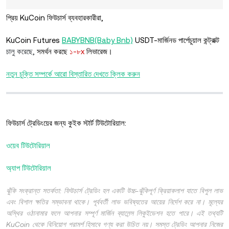
প্রিয় KuCoin ফিউচার্স ব্যবহারকারীরা,
KuCoin Futures
BABYBNB(Baby Bnb)
USDT-মার্জিনড পার্পেচুয়াল কন্ট্রাক্ট
চালু করেছে,
সমর্থন করছে
১-৮x
লিভারেজ।
নতুন চুক্তি সম্পর্কে আরো বিস্তারিত দেখতে ক্লিক করুন
ফিউচার্স ট্রেডিংয়ের জন্য কুইক স্টার্ট টিউটোরিয়াল:
ওয়েব টিউটোরিয়াল
অ্যাপ টিউটোরিয়াল
ঝুঁকি সংক্রান্ত সতর্কতা: ফিউচার্স ট্রেডিং হল একটি উচ্চ-ঝুঁকিপূর্ণ ক্রিয়াকলাপ যাতে বিপুল লাভ
এবং বিশাল ক্ষতির সম্ভাবনা থাকে। পূর্ববর্তী লাভ ভবিষ্যতের আয়ের নির্দেশ করে না। মূল্যের
অস্থির ওঠানামার ফলে আপনার সম্পূর্ণ মার্জিন ব্যালেন্স লিকুইডেশন হতে পারে। এই তথ্যটি
KuCoin থেকে বিনিয়োগ পরামর্শ হিসাবে গণ্য করা উচিত নয়। সমস্ত ট্রেডিং আপনার নিজের