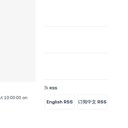
RSS
at 10:00:00 on
English RSS
订阅中文 RSS