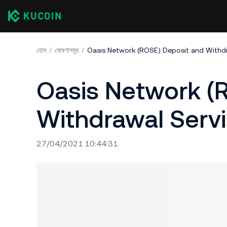
হোম
ঘোষণাসমূহ
Oasis Network (ROSE) Deposit and Withdr
Oasis Network (
Withdrawal Serv
27/04/2021 10:44:31