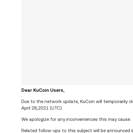
Dear KuCoin Users,
temporarily
Due to the network update
,
KuCoin will
c
April 28,2021 (UTC).
We apologize for any inconveniences this may cause.
Related follow-ups to this subject will be announced 