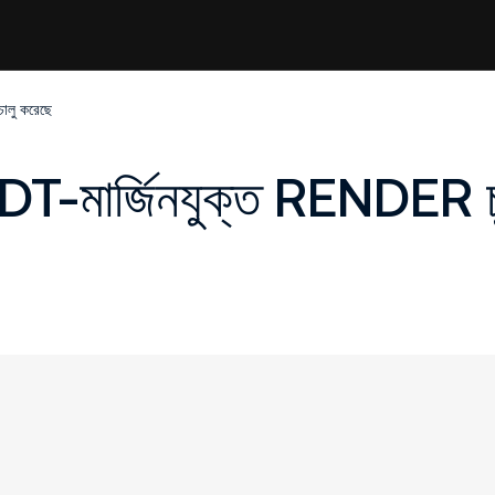
ালু করেছে
T-মার্জিনযুক্ত RENDER চু