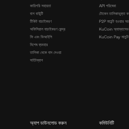
কারিগরি সহায়তা
API পরিষেবা
বাগ বাউন্টি
টোকেন তালিকাভুক্ত ক
টিকিট যাচাইকরণ
P2P মার্চেন্ট হওয়ার 
অফিসিয়াল যাচাইকরণ কেন্দ্র
KuCoin অ্যাম্বাসেডর
ফি এবং ভিআইপি
KuCoin Pay মার্চেন্ট
বিশেষ ব্যবহার
তালিকা থেকে বাদ দেওয়া
সাইটম্যাপ
অ্যাপ ডাউনলোড করুন
কমিউনিটি