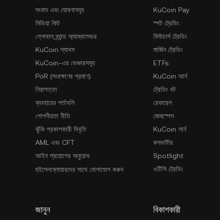
সংবাদ এবং ঘোষণাসমূহ
KuCoin Pay
মিডিয়া কিট
স্পট ট্রেডিং
গ্লোবাল ব্র্যান্ড অ্যাম্বাসেডর
ফিউচার্স ট্রেডিং
KuCoin ল্যাবস
মার্জিন ট্রেডিং
KuCoin-এর ভেঞ্চারসমূহ
ETFs
PoR (সংরক্ষণের প্রমাণ)
KuCoin আর্ন
নিরাপত্তা
ট্রেডিং বট
ব্যবহারের শর্তাবলি
রেফারেল
গোপনীয়তা নীতি
জেমস্পেস
ঝুঁকি প্রকাশকারী বিবৃতি
KuCoin লার্ন
AML এবং CFT
কনভার্টার
আইন প্রয়োগের অনুরোধ
Spotlight
ওটিসি ট্রেডিং
হুইসেলব্লোয়ারদের সাথে যোগাযোগ করুন
জানুন
বিকাশকারী