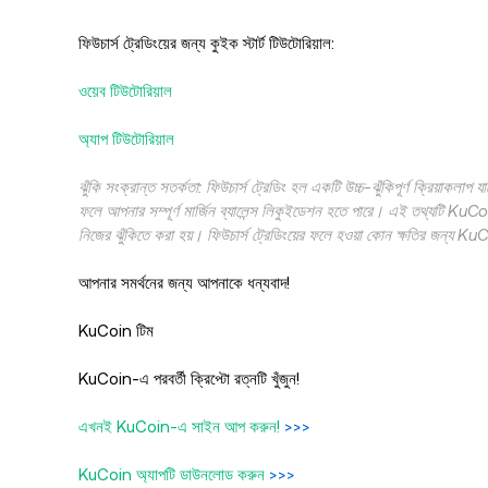
ফিউচার্স ট্রেডিংয়ের জন্য কুইক স্টার্ট টিউটোরিয়াল:
ওয়েব টিউটোরিয়াল
অ্যাপ টিউটোরিয়াল
ঝুঁকি সংক্রান্ত সতর্কতা: ফিউচার্স ট্রেডিং হল একটি উচ্চ-ঝুঁকিপূর্ণ ক্রিয়াকলাপ
ফলে আপনার সম্পূর্ণ মার্জিন ব্যালেন্স লিকুইডেশন হতে পারে। এই তথ্যটি KuCo
নিজের ঝুঁকিতে করা হয়। ফিউচার্স ট্রেডিংয়ের ফলে হওয়া কোন ক্ষতির জন্য KuC
আপনার সমর্থনের জন্য আপনাকে ধন্যবাদ!
KuCoin টিম
KuCoin-এ পরবর্তী ক্রিপ্টো রত্নটি খুঁজুন!
এখনই KuCoin-এ সাইন আপ করুন!
>>>
KuCoin অ্যাপটি ডাউনলোড করুন
>>>