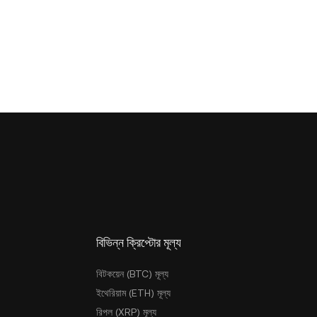
বিভিন্ন ক্রিপ্টোর মূল্য
বিটকয়েন (BTC) মূল্য
ইথেরিয়াম (ETH) মূল্য
রিপল (XRP) মূল্য