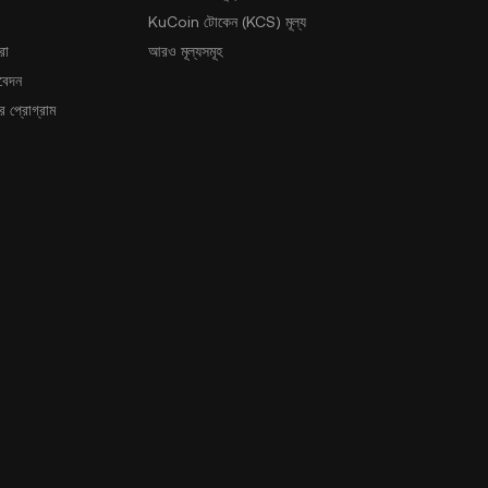
KuCoin টোকেন (KCS) মূল্য
রা
আরও মূল্যসমূহ
আবেদন
 প্রোগ্রাম