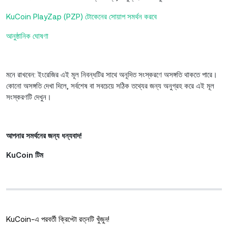
KuCoin PlayZap (PZP) টোকেনের সোয়াপ সমর্থন করবে
আনুষ্ঠানিক ঘোষণা
মনে রাখবেন: ইংরেজির এই মূল নিবন্ধটির সাথে অনূদিত সংস্করণে অসঙ্গতি থাকতে পারে।
কোনো অসঙ্গতি দেখা দিলে, সর্বশেষ বা সবচেয়ে সঠিক তথ্যের জন্য অনুগ্রহ করে এই মূল
সংস্করণটি দেখুন।
আপনার সমর্থনের জন্য ধন্যবাদ!
KuCoin টিম
KuCoin-এ পরবর্তী ক্রিপ্টো রত্নটি খুঁজুন!