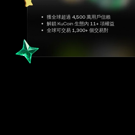
獲全球超過
4,500 萬
用戶信賴
解鎖 KuCoin 生態內
11+
項權益
全球可交易
1,300+
個交易對