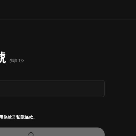
號
步驟 1/3
用條款
及
私隱條款
。