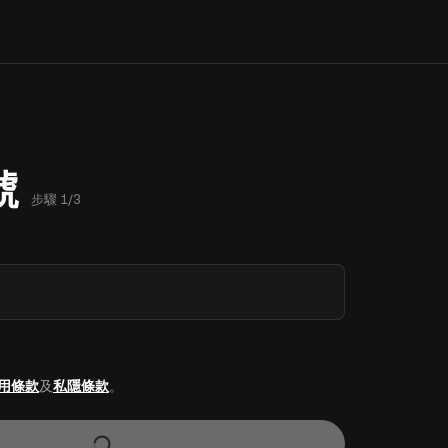
號
步驟 1/3
用條款
及
私隱條款
。