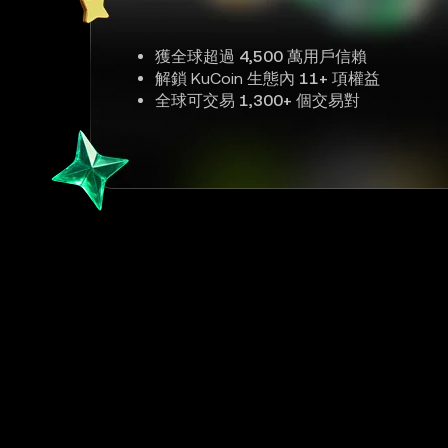
獲全球超過
4,500 萬
用戶信賴
解鎖 KuCoin 生態內
11+
項權益
全球可交易
1,300+
個交易對