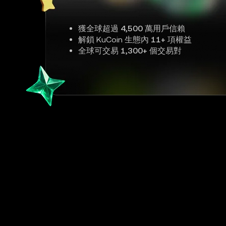
獲全球超過
4,500 萬
用戶信賴
解鎖 KuCoin 生態內
11+
項權益
全球可交易
1,300+
個交易對