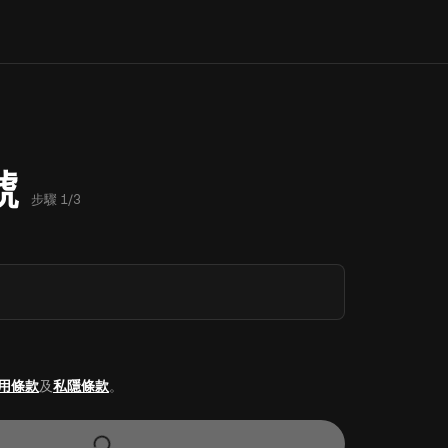
號
步驟 1/3
用條款
及
私隱條款
。