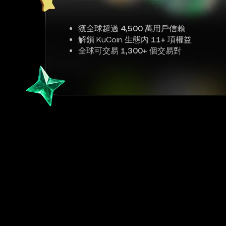
獲全球超過
4,500 萬
用戶信賴
解鎖 KuCoin 生態內
11+
項權益
全球可交易
1,300+
個交易對