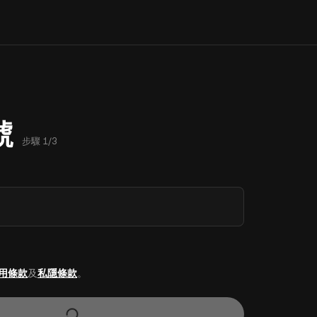
號
步驟 1/3
用條款
及
私隱條款
。