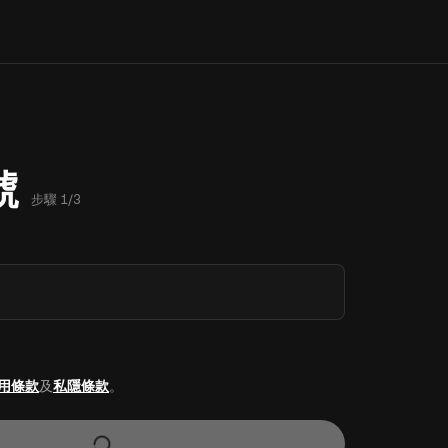
號
步驟 1/3
用條款
及
私隱條款
。