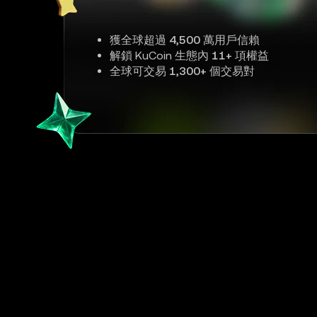
獲全球超過
4,500 萬
用戶信賴
解鎖 KuCoin 生態內
11+
項權益
全球可交易
1,300+
個交易對