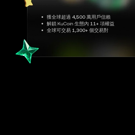
獲全球超過
4,500 萬
用戶信賴
解鎖 KuCoin 生態內
11+
項權益
全球可交易
1,300+
個交易對