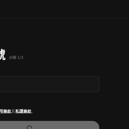
號
步驟 1/3
用條款
及
私隱條款
。