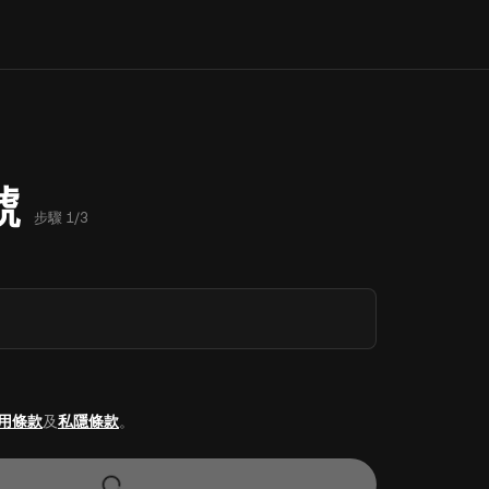
號
步驟 1/3
用條款
及
私隱條款
。