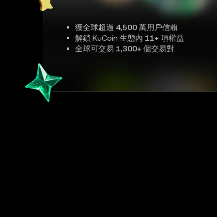
獲全球超過
4,500 萬
用戶信賴
解鎖 KuCoin 生態內
11+
項權益
全球可交易
1,300+
個交易對