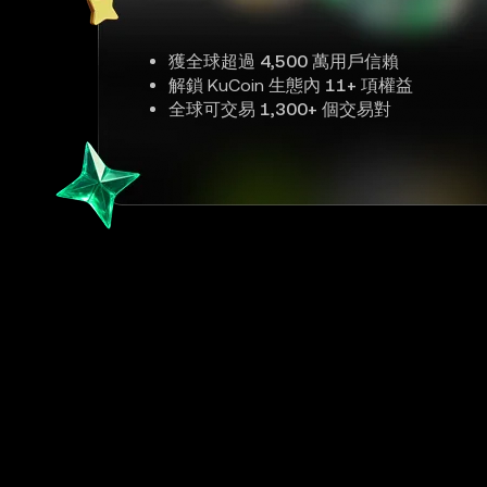
獲全球超過
4,500 萬
用戶信賴
解鎖 KuCoin 生態內
11+
項權益
全球可交易
1,300+
個交易對