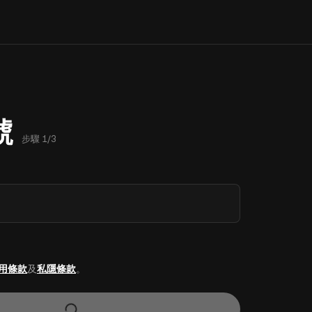
號
步驟 1/3
用條款
及
私隱條款
。