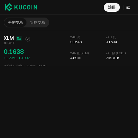
註冊
手動交易
策略交易
XLM
24H 高
24H 低
5x
0.1643
0.1594
/
USDT
0.1638
24h 量 (XLM)
24h 額 (USDT)
+1.23%
+
0.002
4.89M
792.61K
借貸小時利率/年化利率 (USDT)
--
/
--
圖表
動態
幣種信息
委託掛單
實時成交
分時
15 分鐘
圖表
深度