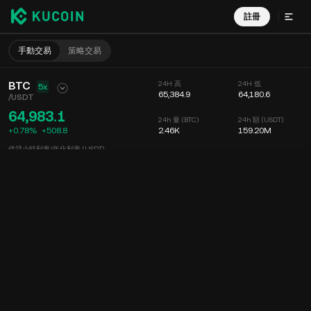
註冊
手動交易
策略交易
BTC
24H 高
24H 低
5x
65,384.9
64,180.6
/
USDT
64,983.1
24h 量 (BTC)
24h 額 (USDT)
+0.78%
+
508.8
2.46K
159.20M
借貸小時利率/年化利率 (USDT)
--
/
--
圖表
動態
幣種信息
委託掛單
實時成交
分時
15 分鐘
圖表
深度